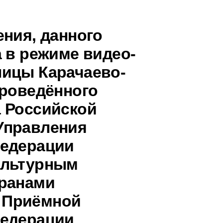
ения, данного
 в режиме видео-
ницы Карачаево-
проведённого
 Российской
Управления
Федерации
ультурным
транами
 Приёмной
Федерации