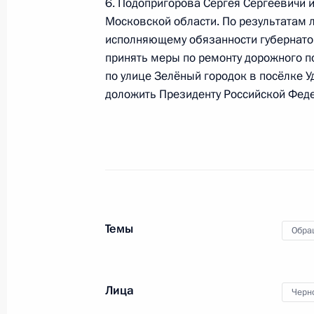
6. Подопригорова Сергея Сергеевичи 
19 апреля 2013 года по поручени
Московской области. По результатам 
Московский городской военный пр
исполняющему обязанности губернато
Президента Российской Федерации
принять меры по ремонту дорожного п
граждан
по улице Зелёный городок в посёлке 
19 апреля 2013 года, 18:14
доложить Президенту Российской Феде
18 апреля 2013 года, четверг
18 апреля 2013 года по поручени
Управляющий Государственным учр
Российской Федерации по городу М
Темы
Обра
провёл в приёмной Президента Ро
в Москве личный приём граждан
18 апреля 2013 года, 16:28
Лица
Черн