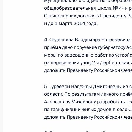
муниципального бюджетного образова
19 апреля 2013 года, 19:18
общеобразовательная школа № 4» и р
О выполнении доложить Президенту Ро
и до 1 марта 2014 года.
Перечень поручений по итогам мо
Федерации в Хабаровском крае
4. Седелкина Владимира Евгеньевича и
приёма дано поручение губернатору А
19 апреля 2013 года, 19:16
меры по завершению работ по устройс
на пересечении улиц 2-я Дербентская 
доложить Президенту Российской Феде
23 апреля 2013 года по поручени
Президента Российской Федерации
5. Гуреевой Надежды Дмитриевны из с
Президента Российской Федерации
области. По результатам личного приё
граждан в режиме видео-конферен
Александру Михайлову разработать гр
19 апреля 2013 года, 18:15
по газификации жилых домов в селе С
доложить Президенту Российской Феде