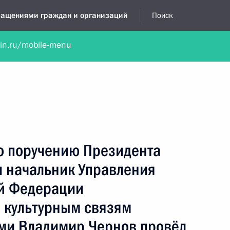
бращениями граждан и организаций
Поиск
lin.ru/mobile-menu
нта
Обратиться в устной форме
Новости
Обзоры обращени
я приёмная
апрель, 2013
по поручению Президента
 начальник Управления
й Федерации
 культурным связям
ми Владимир Чернов провёл