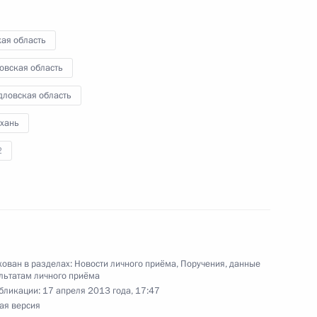
ю Президента Российской Федерации советник
ая область
 Вениамин Яковлев провёл в приёмной
 по приёму граждан в Москве личный приём
овская область
ц-связи
дловская область
ахань
2
ю Президента Российской Федерации начальник
й Федерации по межрегиональным и культурным
ладимир Чернов провёл в приёмной Президента
граждан в Москве личный приём граждан
ован в разделах:
Новости личного приёма
,
Поручения, данные
льтатам личного приёма
бликации:
17 апреля 2013 года, 17:47
ая версия