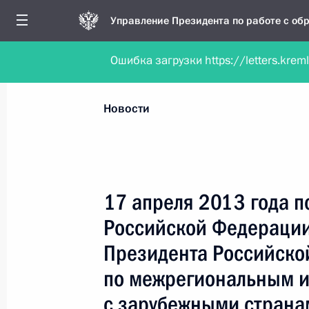
Управление Президента по работе с о
Ошибка загрузки https://letters.krem
Обратиться в форме электронного докуме
Все новости
Личный приём
Мобильна
Новости
Поиск по руководителю, географии и тематике
17 апреля 2013 года 
Российской Федерации
Все руководители, регионы, города и темы
Президента Российско
по межрегиональным и
с зарубежными страна