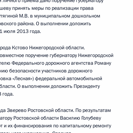
м личного приёма дано поручение губернатору
шеву принять меры по реализации права
утягиной М.В. в муниципальном дошкольном
вского района. О выполнении доложить
дента Российской Федерации в городе Санкт-
1 июля 2013 года.
рода Кстово Нижегородской области.
совместное поручение губернатору Нижегородской
телю Федерального дорожного агентства Роману
нию безопасности участников дорожного
бильной приёмной Президента Российской
новка «Лесная») федеральной автомобильной
рге
области. О выполнении доложить Президенту
 года.
ода Зверево Ростовской области. По результатам
дента Российской Федерации в Хабаровском
натору Ростовской области Василию Голубеву
т и их финансирования по капитальному ремонту