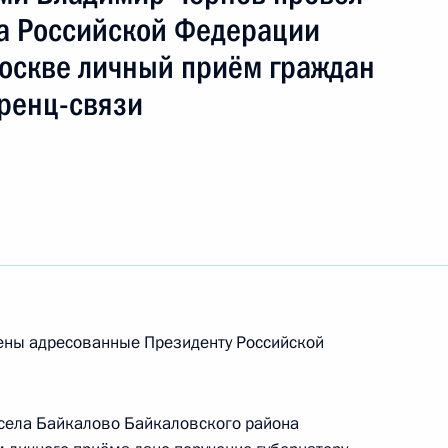
ть следующие материалы
а Российской Федерации
Москве личный приём граждан
бильной приёмной Президента Российской
ренц-связи
бильной приёмной Президента Российской
елны Республики Татарстан
рены адресованные Президенту Российской
дента Российской Федерации в городе
арстан
 села Байкалово Байкаловского района