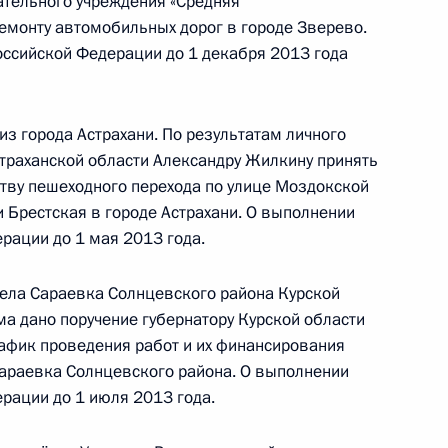
тельного учреждения «Средняя
емонту автомобильных дорог в городе Зверево.
ссийской Федерации до 1 декабря 2013 года
бильной приёмной Президента Российской
з города Астрахани. По результатам личного
страханской области Александру Жилкину принять
тву пешеходного перехода по улице Моздокской
и Брестская в городе Астрахани. О выполнении
рации до 1 мая 2013 года.
ю Президента Российской Федерации помощник
 Андрей Фурсенко провёл в приёмной
ела Сараевка Солнцевского района Курской
 по приёму граждан в Москве личный приём
ма дано поручение губернатору Курской области
ц-связи
афик проведения работ и их финансирования
араевка Солнцевского района. О выполнении
рации до 1 июля 2013 года.