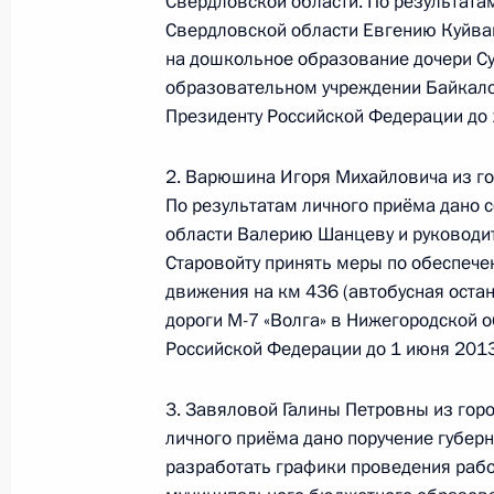
Свердловской области. По результата
Свердловской области Евгению Куйва
на дошкольное образование дочери С
образовательном учреждении Байкало
Работа мобильной приёмной Прези
Президенту Российской Федерации до 
Петербурге
19 апреля 2013 года, 19:20
2. Варюшина Игоря Михайловича из го
По результатам личного приёма дано 
области Валерию Шанцеву и руководи
Старовойту принять меры по обеспече
Перечень поручений по итогам мо
движения на км 436 (автобусная оста
Федерации в городе Санкт-Петербу
дороги М-7 «Волга» в Нижегородской 
19 апреля 2013 года, 19:19
Российской Федерации до 1 июня 2013
3. Завяловой Галины Петровны из гор
Работа мобильной приёмной Прези
личного приёма дано поручение губер
крае
разработать графики проведения рабо