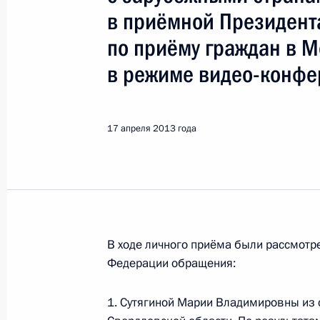
Показа
в приёмной Президент
по приёму граждан в 
Перечень поручений по итогам мо
в режиме видео-конфе
Федерации в Липецкой области
19 апреля 2013 года, 19:28
17 апреля 2013 года
Перечень поручений по итогам мо
Федерации в городе Набережные Ч
19 апреля 2013 года, 19:25
В ходе личного приёма были рассмот
Федерации обращения:
Работа мобильной приёмной Прези
Набережные Челны Республики Тат
1. Сутягиной Марии Владимировны из
19 апреля 2013 года, 19:25