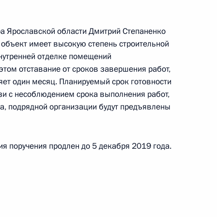
а Ярославской области Дмитрий Степаненко
я объект имеет высокую степень строительной
ного по итогам личного приёма в режиме видео-
внутренней отделке помещений
ербурга, проведённого по поручению
 этом отставание от сроков завершения работ,
и помощником Президента Российской
яет один месяц. Планируемый срок готовности
риёмной Президента Российской Федерации
язи с несоблюдением срока выполнения работ,
реля 2018 года
а, подрядной организации будут предъявлены
я поручения продлен до 5 декабря 2019 года.
ного по итогам личного приёма в режиме видео-
кой области, проведённого по поручению
и помощником Президента Российской
 Приёмной Президента Российской Федерации
ня 2019 года