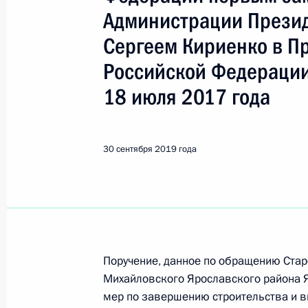
Показа
Администрации Прези
Сергеем Кириенко в П
О ходе исполнения поручения, дан
Российской Федерации
конференц-связи жительницы Иркут
Президента Российской Федерации
18 июля 2017 года
Владимиром Толстым в Приёмной П
граждан в Москве 19 декабря 2018
30 сентября 2019 года
1 октября 2019 года, 19:57
О ходе исполнения поручения, дан
конференц-связи жительницы Респ
Президента Российской Федерации
Поручение, данное по обращению Стар
в Приёмной Президента Российско
Михайловского Ярославского района Я
29 ноября 2017 года
мер по завершению строительства и в