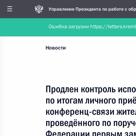
Управление Президента по работе с о
Ошибка загрузки https://letters.krem
Обратиться в форме электронного докуме
Все новости
Личный приём
Мобильна
Новости
Поиск по руководителю, географии и тематике
Продлен контроль испо
по итогам личного при
Все руководители, регионы, города и темы
конференц-связи жите
проведённого по пору
Федерации первым зам