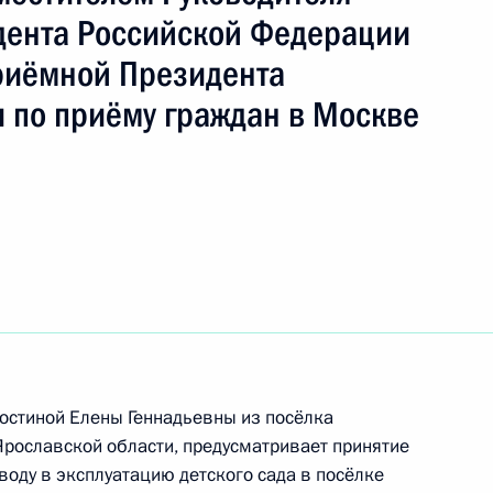
ть следующие материалы
дента Российской Федерации
риёмной Президента
ного по итогам личного приёма в режиме видео-
 по приёму граждан в Москве
ской области, проведённого по поручению
 советником Президента Российской Федерации
резидента Российской Федерации по приёму
 года
ного по итогам личного приёма в режиме видео-
ублики Мордовия, проведённого по поручению
 советником Президента Российской Федерации
остиной Елены Геннадьевны из посёлка
й Федерации по приёму граждан в Москве
рославской области, предусматривает принятие
воду в эксплуатацию детского сада в посёлке