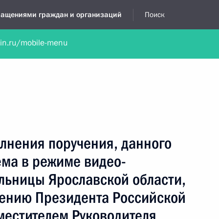
бращениями граждан и организаций
Поиск
lin.ru/mobile-menu
нта
Обратиться в устной форме
Новости
Обзоры обращени
я приёмная
сентябрь, 2019
лнения поручения, данного
ёма в режиме видео-
льницы Ярославской области,
чению Президента Российской
естителем Руководителя