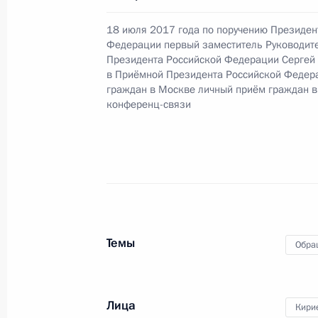
1 октября 2019 года, 19:56
18 июля 2017 года по поручению Президен
Федерации первый заместитель Руководит
Президента Российской Федерации Сергей
в Приёмной Президента Российской Федер
О ходе исполнения поручения, дан
граждан в Москве личный приём граждан в
конференц-связи жительницы Саха
конференц-связи
Президента Российской Федерации
Российской Федерации по обществ
Российской Федерации по приёму 
1 октября 2019 года, 19:56
Темы
Обра
О ходе исполнения поручения, дан
конференц-связи жительницы Сара
Президента Российской Федераци
и документационного обеспечения
Лица
Кири