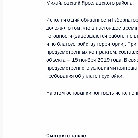
1 октября 2019 года, 19:56
Михайловский Ярославского района.
Исполняющий обязанности Губернатор
доложил о том, что в настоящее врем
О ходе исполнения поручения, дан
готовности (завершаются работы по 
конференц-связи жителя Санкт-Пет
и по благоустройству территории). При
Президента Российской Федераци
предусмотренных контрактом, составл
Федерации Игорем Левитиным в П
объекта – 15 ноября 2019 года. В св
по приёму граждан в Москве 24 ап
предусмотренного условиями контракт
1 октября 2019 года, 19:56
требования об уплате неустойки.
На этом основании контроль исполнени
О ходе исполнения поручения, дан
конференц-связи жительницы Амурс
Президента Российской Федераци
Федерации Андреем Белоусовым в
по приёму граждан в Москве 27 ию
Смотрите также