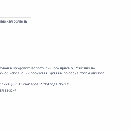
по приёму граждан в Москве 22 сентября
лавская область
ного по итогам личного приёма в режиме видео-
рской области, проведённого по поручению
 советником Президента Российской Федерации
ован в разделах:
Новости личного приёма
,
Решения по
ой Президента Российской Федерации
м об исполнении поручений, данных по результатам личного
я 2019 года
бликации:
30 сентября 2019 года, 19:19
ая версия
ик
ий, данных по итогам работы во Владимирской