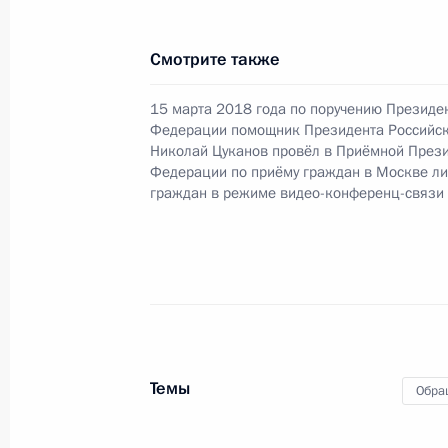
Федоровым в Приёмной Президента
в Москве 3 сентября 2015 года
Смотрите также
27 сентября 2019 года, 21:56
15 марта 2018 года по поручению Президе
Федерации помощник Президента Российс
Николай Цуканов провёл в Приёмной Прези
О ходе исполнения поручения, дан
Федерации по приёму граждан в Москве л
конференц-связи жительницы Ниже
граждан в режиме видео-конференц-связи
Президента Российской Федерации
и информации Президента Россий
в Приёмной Президента Российско
3 апреля 2019 года
27 сентября 2019 года, 21:56
Темы
Обра
О ходе исполнения пункта 4 перечн