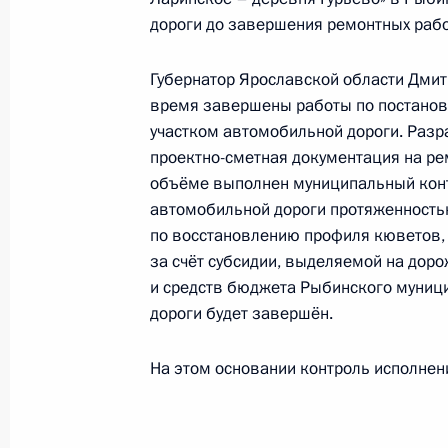
Чехове Московской области мобил
дороги до завершения ремонтных рабо
Федерации
27 сентября 2019 года, 21:57
Губернатор Ярославской области Дмит
время завершены работы по постановк
участком автомобильной дороги. Разр
проектно-сметная документация на ре
О ходе исполнения пункта 5 перечн
объёме выполнен муниципальный контр
Чехове Московской области мобил
автомобильной дороги протяженность
Федерации
по восстановлению профиля кюветов, 
27 сентября 2019 года, 21:57
за счёт субсидии, выделяемой на дор
и средств бюджета Рыбинского муниц
дороги будет завершён.
О ходе исполнения поручения, дан
На этом основании контроль исполнени
конференц-связи жительницы Лени
Президента Российской Федерации
Российской Федерации по вопросам