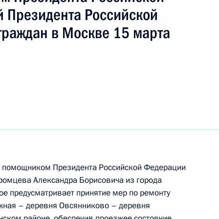
ть следующие материалы
 Президента Российской
граждан в Москве 15 марта
я поручений, данных по итогам работы
ой приёмной Президента Российской
я поручений, данных по итогам работы в городе
ьной приёмной Президента Российской
да помощником Президента Российской Федерации
омцева Александра Борисовича из города
ое предусматривает принятие мер по ремонту
жная – деревня Овсянниково – деревня
я поручений, данных по итогам работы в городе
нском районе, обеспечив проезжее состояние