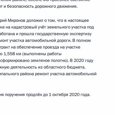
ьной приёмной Президента Российской
т и безопасность дорожного движения.
рий Миронов доложил о том, что в настоящее
е на кадастровый учёт земельного участка под
аботана и прошла государственную экспертизу
монт участка автомобильной дороги. В полном
я поручений, данных по итогам работы в городе
акт на обеспечение проезда на участке
ьной приёмной Президента Российской
ю 1,558 км (выполнены работы
сформировано земляное полотно). В 2020 году
ожную деятельность из областного бюджета,
ипального района ремонт участка автомобильной
ного по итогам личного приёма в режиме видео-
я поручения продлён до 1 октября 2020 года.
нградской области, проведённого по поручению
 начальником Управления Президента
 государственной службы и кадров Антоном