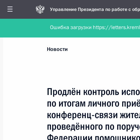
Управление Президента по работе с о
Ошибка загрузки https://letters.krem
Обратиться в форме электронного докуме
Все новости
Личный приём
Мобильна
Новости
Поиск по руководителю, географии и тематике
Продлён контроль испо
по итогам личного при
Все руководители, регионы, города и темы
конференц-связи жите
проведённого по пору
Федерации помощнико