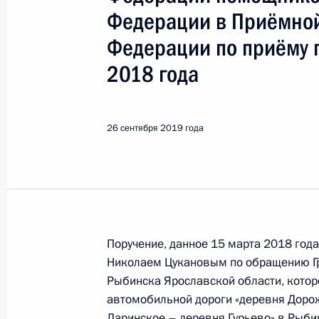
Показа
Федерации в Приёмной
Федерации по приёму 
О ходе исполнения пункта 6 перечн
2018 года
во Владимирской области мобильн
Федерации
27 сентября 2019 года, 21:58
26 сентября 2019 года
О ходе исполнения пункта 2 перечн
Чехове Московской области мобил
Федерации
Поручение, данное 15 марта 2018 го
27 сентября 2019 года, 21:57
Николаем Цукановым по обращению Гр
Рыбинска Ярославской области, котор
автомобильной дороги «деревня Доро
О ходе исполнения пункта 4 перечн
Ларинское – деревня Гурьево» в Рыби