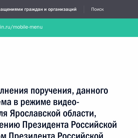
бращениями граждан и организаций
Поиск
lin.ru/mobile-menu
нта
Обратиться в устной форме
Новости
Обзоры обращени
я приёмная
сентябрь, 2019
лнения поручения, данного
ёма в режиме видео-
ля Ярославской области,
чению Президента Российской
м Президента Российской