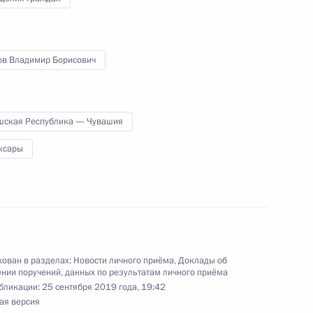
ов Владимир Борисович
тогам личного приёма в режиме видео-
шской Республики, проведённого по поручению
и помощником Президента Российской
шская Республика — Чувашия
 Российской Федерации по приёму граждан
ксары
чение, данное по итогам личного приёма
жительницы Пермского края, проведённого
ован в разделах:
Новости личного приёма
,
Доклады об
нии поручений, данных по результатам личного приёма
кой Федерации начальником Управления
бликации:
25 сентября 2019 года, 19:42
 по вопросам противодействия коррупции
ая версия