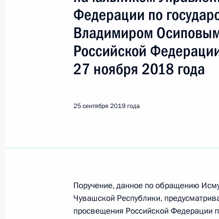
Показа
Федерации по государ
Владимиром Осиповым
О ходе исполнения пункта 3 перечн
Российской Федерации
в Рязанской области мобильной п
27 ноября 2018 года
26 сентября 2019 года, 21:33
25 сентября 2019 года
О ходе исполнения поручения, дан
конференц-связи жителя Ярославск
Президента Российской Федераци
Федерации в Приёмной Президента
в Москве 15 марта 2018 года
26 сентября 2019 года, 21:32
Поручение, данное по обращению Исм
Чувашской Республики, предусматрива
просвещения Российской Федерации п