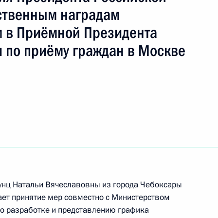
ть следующие материалы
ственным наградам
 в Приёмной Президента
я поручений, данных по итогам работы
 по приёму граждан в Москве
риёмной Президента Российской Федерации
ного по итогам личного приёма в режиме видео-
ой области, проведённого по поручению
и помощником Президента Российской
 Российской Федерации по приёму граждан
унц Натальи Вячеславовны из города Чебоксары
ет принятие мер совместно с Министерством
о разработке и представлению графика