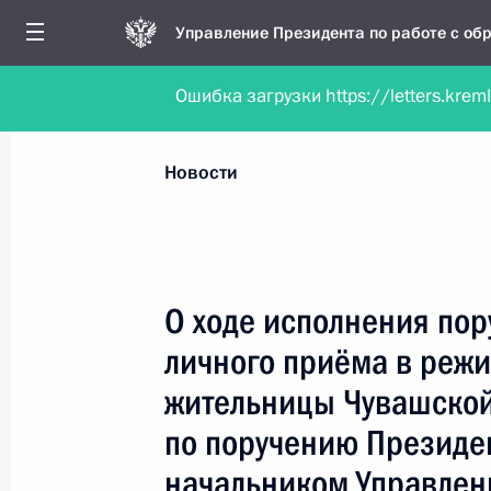
Управление Президента по работе с о
Ошибка загрузки https://letters.krem
Обратиться в форме электронного докуме
Все новости
Личный приём
Мобильна
Новости
Поиск по руководителю, географии и тематике
О ходе исполнения пор
личного приёма в реж
Все руководители, регионы, города и темы
жительницы Чувашской
по поручению Президе
начальником Управлен