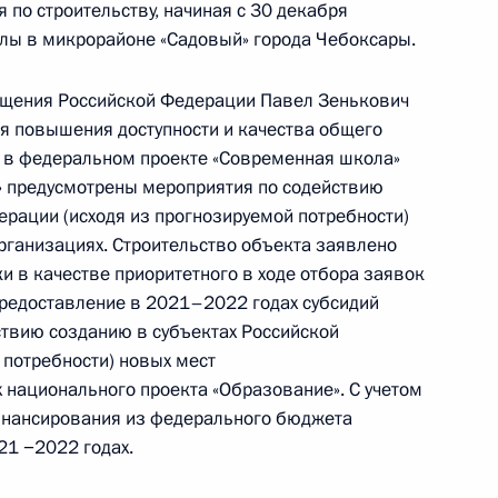
 по строительству, начиная с 30 декабря
ного по итогам личного приёма в режиме видео-
лы в микрорайоне «Садовый» города Чебоксары.
ой области, проведённого по поручению
 руководителем Канцелярии Президента
щения Российской Федерации Павел Зенькович
м Голублевым в Приёмной Президента
ия повышения доступности и качества общего
раждан в Москве 16 апреля 2019 года
 в федеральном проекте «Современная школа»
» предусмотрены мероприятия по содействию
ерации (исходя из прогнозируемой потребности)
ганизациях. Строительство объекта заявлено
 в качестве приоритетного в ходе отбора заявок
ного по итогам личного приёма в режиме видео-
предоставление в 2021–2022 годах субсидий
лавкой области, проведённого по поручению
твию созданию в субъектах Российской
 начальником Управления Президента
 потребности) новых мест
 государственной службы и кадров Антоном
национального проекта «Образование». С учетом
 Российской Федерации по приёму граждан
финансирования из федерального бюджета
21 −2022 годах.