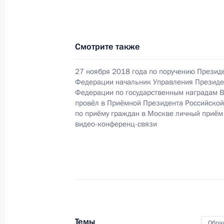
25 сентября 2019 года, среда
Смотрите также
Исполнено поручение, данное по и
мобильной приёмной Президента 
27 ноября 2018 года по поручению Презид
Федерации начальник Управления Президе
25 сентября 2019 года, 20:38
Федерации по государственным наградам 
провёл в Приёмной Президента Российско
по приёму граждан в Москве личный приём
видео-конференц-связи
Исполнен пункт 4 перечня поручен
крае мобильной приёмной Презид
25 сентября 2019 года, 20:35
Исполнен пункт 3 перечня поручени
Адыгея мобильной приёмной Прези
Темы
Обра