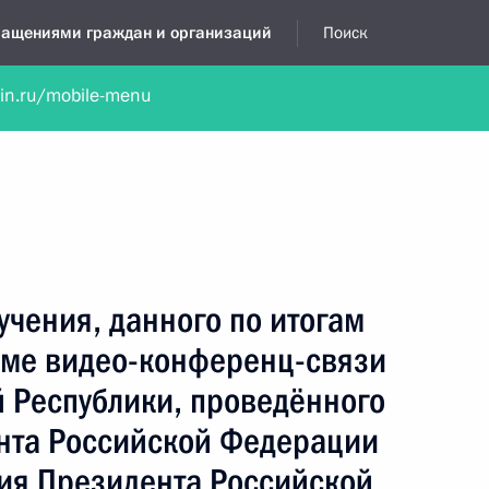
бращениями граждан и организаций
Поиск
lin.ru/mobile-menu
нта
Обратиться в устной форме
Новости
Обзоры обращени
я приёмная
сентябрь, 2019
учения, данного по итогам
име видео-конференц-связи
 Республики, проведённого
нта Российской Федерации
ия Президента Российской