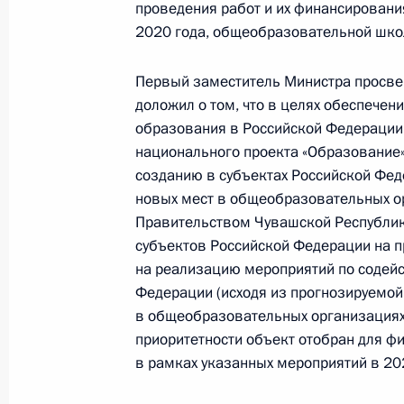
проведения работ и их финансирования
О ходе исполнения поручения, дан
2020 года, общеобразовательной шко
конференц-связи жителя Ульяновск
Президента Российской Федерации
Первый заместитель Министра просве
Российской Федерации Александро
доложил о том, что в целях обеспечен
Российской Федерации по приёму г
образования в Российской Федерации
26 сентября 2019 года, 21:32
национального проекта «Образование
созданию в субъектах Российской Фед
новых мест в общеобразовательных ор
Правительством Чувашской Республики
О ходе исполнения поручения, дан
субъектов Российской Федерации на 
конференц-связи жительницы Ярос
на реализацию мероприятий по содейс
Президента Российской Федерации
Федерации (исходя из прогнозируемой
Российской Федерации по вопросам
в общеобразовательных организациях 
Федоровым в Приёмной Президента
приоритетности объект отобран для 
в Москве 15 февраля 2018 года
в рамках указанных мероприятий в 20
26 сентября 2019 года, 21:32