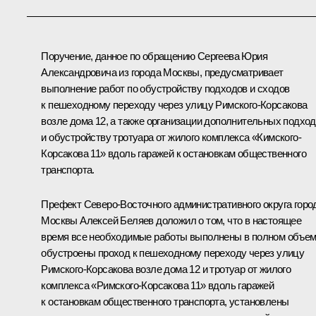
Поручение, данное по обращению Сергеева Юрия
Александровича из города Москвы, предусматривает
выполнение работ по обустройству подходов и сходов
к пешеходному переходу через улицу Римского-Корсакова
возле дома 12, а также организации дополнительных подхо
и обустройству тротуара от жилого комплекса «Кимского-
Корсакова 11» вдоль гаражей к остановкам общественного
транспорта.
Префект Северо-Восточного административного округа горо
Москвы Алексей Беляев доложил о том, что в настоящее
время все необходимые работы выполнены в полном объем
обустроены проход к пешеходному переходу через улицу
Римского-Корсакова возле дома 12 и тротуар от жилого
комплекса «Римского-Корсакова 11» вдоль гаражей
к остановкам общественного транспорта, установлены