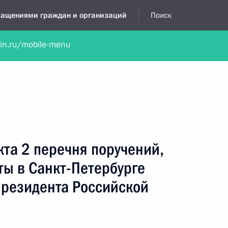
бращениями граждан и организаций
Поиск
lin.ru/mobile-menu
нта
Обратиться в устной форме
Новости
Обзоры обращени
я приёмная
июль, 2019
кта 2 перечня поручений,
ты в Санкт-Петербурге
резидента Российской