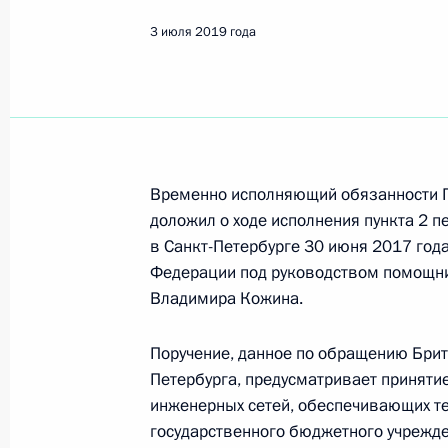
Показа
3 июля 2019 года
Исполнено поручение, данное по и
конференц-связи жительницы Каба
по поручению Президента Российс
службы и информации Президента
в Приёмной Президента Российско
Временно исполняющий обязанности Г
3 апреля 2019 года
доложил о ходе исполнения пункта 2 п
в Санкт-Петербурге 30 июня 2017 год
4 июля 2019 года, 22:38
Федерации под руководством помощн
Владимира Кожина.
Продлен контроль исполнения пору
Поручение, данное по обращению Брит
в режиме видео-конференц-связи ж
Петербурга, предусматривает приняти
по поручению Президента Российс
инженерных сетей, обеспечивающих т
Президента Российской Федерации
государственного бюджетного учрежде
с государствами – участниками Сод