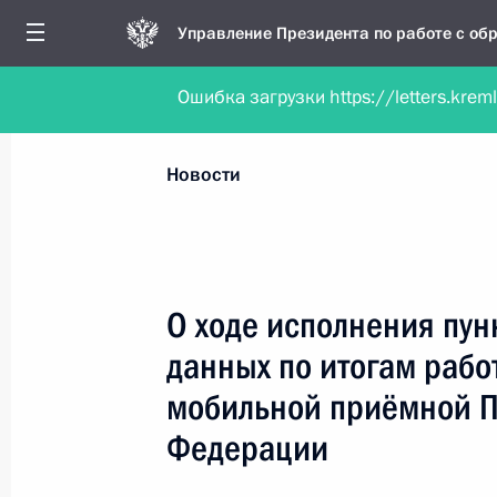
Управление Президента по работе с о
Ошибка загрузки https://letters.krem
Обратиться в форме электронного докуме
Все новости
Личный приём
Мобильна
Новости
Поиск по руководителю, географии и тематике
О ходе исполнения пун
данных по итогам рабо
Все руководители, регионы, города и темы
мобильной приёмной П
Федерации