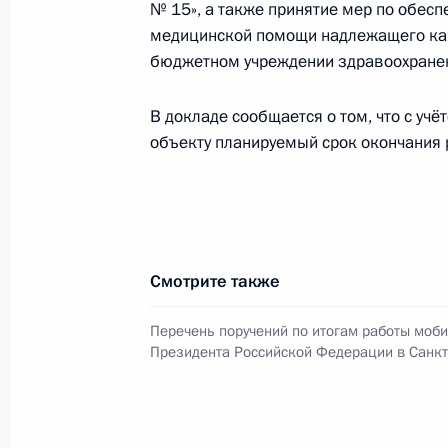
№ 15», а также принятие мер по обес
Абхазия и Республикой Южная Осе
медицинской помощи надлежащего кач
Федерации по приёму граждан в М
бюджетном учреждении здравоохранен
4 июля 2019 года, 22:37
В докладе сообщается о том, что с уч
объекту планируемый срок окончания 
О ходе исполнения поручения, дан
конференц-связи жительницы Каба
по поручению Президента Российс
службы и информации Президента
Смотрите также
в Приёмной Президента Российско
3 апреля 2019 года
Перечень поручений по итогам работы моб
4 июля 2019 года, 22:36
Президента Российской Федерации в Санкт
О ходе исполнения поручения, дан