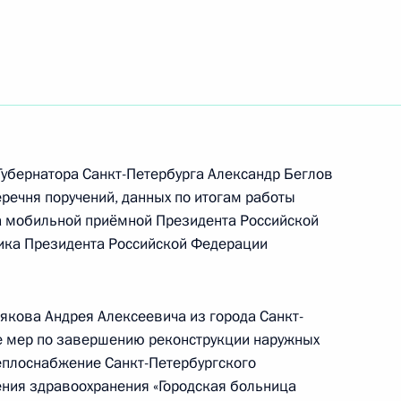
ть следующие материалы
тогам личного приёма в режиме видео-
рдино-Балкарской Республики, проведённого
кой Федерации начальником Управления пресс-
 Российской Федерации Андреем Цыбулиным
й Федерации по приёму граждан в Москве
убернатора Санкт-Петербурга Александр Беглов
еречня поручений, данных по итогам работы
а мобильной приёмной Президента Российской
ика Президента Российской Федерации
чения, данного по итогам личного приёма
якова Андрея Алексеевича из города Санкт-
ительницы Вологодской области, проведённого
е мер по завершению реконструкции наружных
кой Федерации начальником Управления
еплоснабжение Санкт-Петербургского
 по социально-экономическому сотрудничеству
ния здравоохранения «Городская больница
ружества Независимых Государств, Республикой