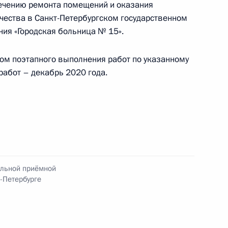
печению ремонта помещений и оказания
тия в Приёмной Президента Российской
ества в Санкт-Петербургском государственном
оскве 11 ноября 2014 года
ия «Городская больница № 15».
ётом поэтапного выполнения работ по указанному
работ – декабрь 2020 года.
ного по итогам личного приёма в режиме видео-
рдино-Балкарской Республики, проведённого
кой Федерации начальником Управления пресс-
 Российской Федерации Андреем Цыбулиным
й Федерации по приёму граждан в Москве
ильной приёмной
-Петербурге
ного по итогам личного приёма в режиме видео-