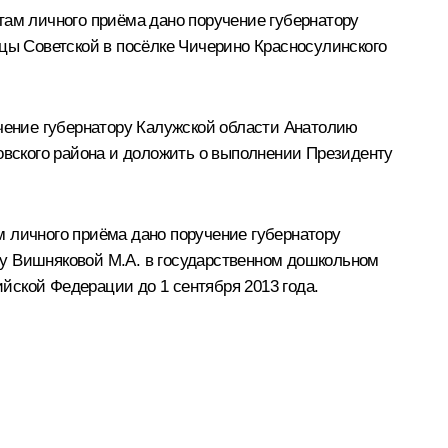
там личного приёма дано поручение губернатору
ы Советской в посёлке Чичерино Красносулинского
учение губернатору Калужской области Анатолию
вского района и доложить о выполнении Президенту
м личного приёма дано поручение губернатору
ну Вишняковой М.А. в государственном дошкольном
йской Федерации до 1 сентября 2013 года.