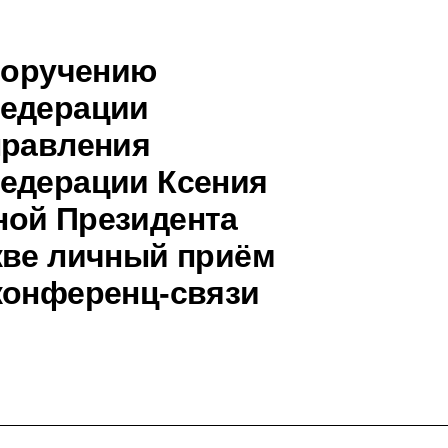
 поручению
Федерации
правления
Федерации Ксения
ной Президента
кве личный приём
конференц-связи