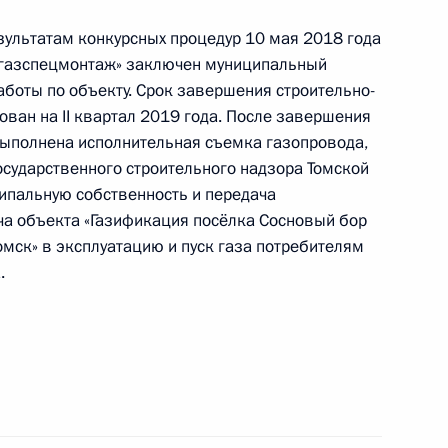
с обращениями граждан и организаций
езультатам конкурсных процедур 10 мая 2018 года
ой Президента Российской Федерации
кгазспецмонтаж» заключен муниципальный
ня 2018 года
аботы по объекту. Срок завершения строительно-
ван на II квартал 2019 года. После завершения
выполнена исполнительная съемка газопровода,
осударственного строительного надзора Томской
ного по итогам личного приёма в режиме видео-
ципальную собственность и передача
ча объекта «Газификация посёлка Сосновый бор
блики Карелия, проведённого по поручению
мск» в эксплуатацию и пуск газа потребителям
 начальником Управления Президента
.
с обращениями граждан и организаций
ой Президента Российской Федерации
ня 2018 года