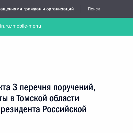
бращениями граждан и организаций
Поиск
lin.ru/mobile-menu
нта
Обратиться в устной форме
Новости
Обзоры обращени
я приёмная
апрель, 2019
кта 3 перечня поручений,
ты в Томской области
резидента Российской