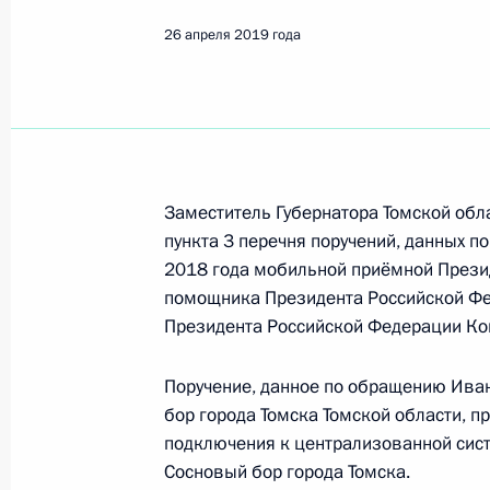
Показа
26 апреля 2019 года
Перечень поручений по итогам ра
Российской Федерации в Псковско
29 апреля 2019 года, 21:55
Заместитель Губернатора Томской обл
пункта 3 перечня поручений, данных п
Перечень поручений по итогам ра
2018 года мобильной приёмной Прези
Российской Федерации в Республик
помощника Президента Российской Фе
29 апреля 2019 года, 21:55
Президента Российской Федерации Кон
Поручение, данное по обращению Ива
бор города Томска Томской области, 
Исполнено поручение, данное по и
подключения к централизованной сис
конференц-связи жительницы Респу
Сосновый бор города Томска.
Президента Российской Федерации