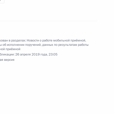
ю Президента Российской Федерации начальник
уры Российской Федерации в Центральном
ев провёл в Приёмной Президента Российской
оскве личный приём граждан
ован в разделах:
Новости о работе мобильной приёмной
,
 об исполнении поручений, данных по результатам работы
ной приёмной
бликации:
26 апреля 2019 года, 23:05
ю Президента Российской Федерации
ая версия
ения Федерального агентства по техническому
на Калинникова провела в Приёмной
 по приёму граждан в Москве личный приём