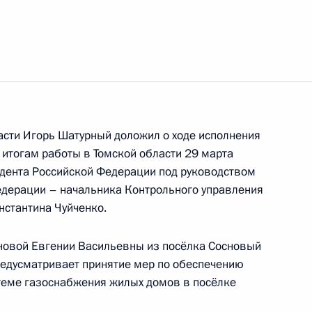
ть следующие материалы
боты мобильной приёмной Президента
й области
асти Игорь Шатурный доложил о ходе исполнения
о итогам работы в Томской области 29 марта
боты мобильной приёмной Президента
дента Российской Федерации под руководством
е Татарстан
дерации – начальника Контрольного управления
стантина Чуйченко.
новой Евгении Васильевны из посёлка Сосновый
предусматривает принятие мер по обеспечению
тогам личного приёма в режиме видео-
теме газоснабжения жилых домов в посёлке
блики Карелия, проведённого по поручению
 начальником Управления Президента