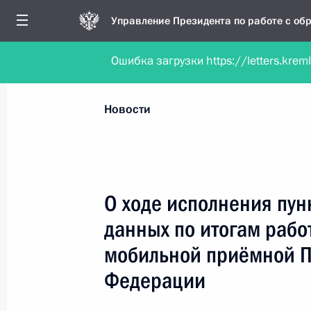
Управление Президента по работе с о
Ошибка загрузки https://letters.krem
Обратиться в форме электронного докуме
Все новости
Личный приём
Мобильна
Новости
Поиск по руководителю, географии и тематике
О ходе исполнения пун
данных по итогам рабо
Все руководители, регионы, города и темы
мобильной приёмной П
Федерации