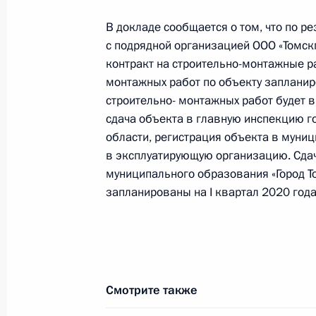
Российской Федерации по работе 
В докладе сообщается о том, что по р
Михаилом Михайловским в Приёмн
с подрядной организацией ООО «Томс
по приёму граждан в Москве 22 ию
контракт на строительно-монтажные р
29 апреля 2019 года, 21:54
монтажных работ по объекту запланиро
строительно- монтажных работ будет 
сдача объекта в главную инспекцию г
О ходе исполнения поручения, дан
области, регистрация объекта в муни
в эксплуатирующую организацию. Сда
конференц-связи жительницы Респу
муниципального образования «Город То
Президента Российской Федерации
запланированы на I квартал 2020 года
Российской Федерации по работе 
Михаилом Михайловским в Приёмн
по приёму граждан в Москве 22 ию
29 апреля 2019 года, 21:53
Смотрите также