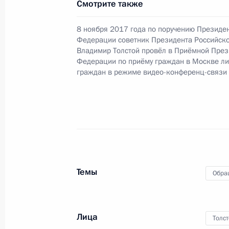
Смотрите также
Администрации Президента Росси
в Приёмной Президента Российской
8 ноября 2017 года по поручению Президе
Москве 13 марта 2019 года
Федерации советник Президента Российск
Владимир Толстой провёл в Приёмной През
25 апреля 2019 года, 23:24
Федерации по приёму граждан в Москве л
граждан в режиме видео-конференц-связи
О ходе исполнения поручения, дан
конференц-связи жительницы Новг
Президента Российской Федерации
Российской Федерации по обеспеч
в Приёмной Президента Российско
Темы
25 апреля 2019 года, 23:24
Обра
Лица
24 апреля 2019 года, среда
Толс