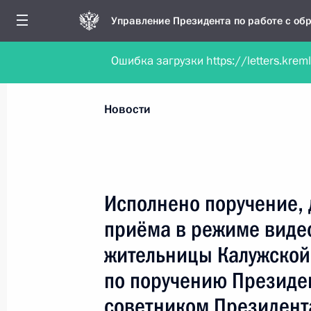
Управление Президента по работе с о
Ошибка загрузки https://letters.krem
Обратиться в форме электронного докуме
Все новости
Личный приём
Мобильна
Новости
Поиск по руководителю, географии и тематике
Исполнено поручение, 
приёма в режиме виде
Все руководители, регионы, города и темы
жительницы Калужской
по поручению Президе
советником Президент