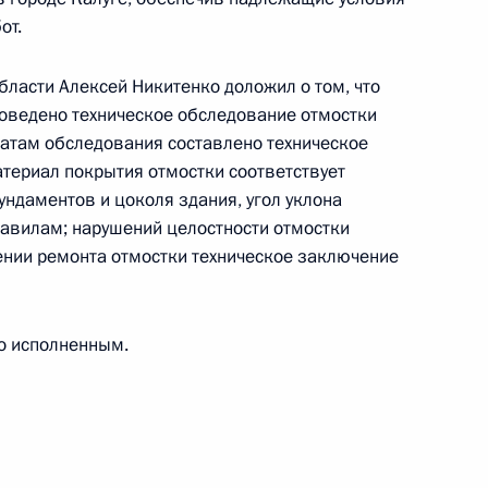
от.
бласти Алексей Никитенко доложил о том, что
оведено техническое обследование отмостки
ного по итогам личного приёма в режиме видео-
татам обследования составлено техническое
данской области, проведённого по поручению
атериал покрытия отмостки соответствует
 первым заместителем Руководителя
ндаментов и цоколя здания, угол уклона
йской Федерации Алексеем Громовым
авилам; нарушений целостности отмостки
 Федерации по приёму граждан в городе
нии ремонта отмостки техническое заключение
о исполненным.
ного по итогам личного приёма в режиме видео-
вастополя, проведённого по поручению
 первым заместителем Руководителя