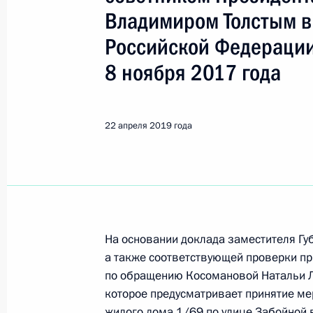
Показа
Владимиром Толстым в
Российской Федерации
О ходе исполнения поручения, дан
8 ноября 2017 года
конференц-связи жителя Саратовск
Президента Российской Федерации
Александрой Левицкой в Приёмной
22 апреля 2019 года
граждан в Москве 5 декабря 2018 
25 апреля 2019 года, 23:35
О ходе исполнения поручения, дан
конференц-связи жителя Курганско
На основании доклада заместителя Гу
Президента Российской Федерации
а также соответствующей проверки пр
Президента Российской Федераци
по обращению Косомановой Натальи Л
Президента Российской Федерации
которое предусматривает принятие ме
2018 года
жилого дома 1/69 по улице Забойной 