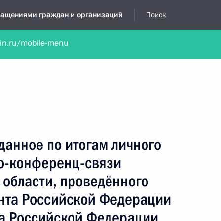
бращениями граждан и организаций
Поиск
lin.ru/mobile-menu
нта
Обратиться в устной форме
Новости
Обзоры обращени
я приёмная
апрель, 2019
данное по итогам личного
о-конференц-связи
 области, проведённого
нта Российской Федерации
а Российской Федерации