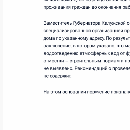
проживания граждан до окончания раб
25 апреля 2019 года, 23:35
Заместитель Губернатора Калужской о
специализированной организацией пр
О ходе исполнения поручения, дан
дома по указанному адресу. По резуль
конференц-связи жительницы Мага
заключение, в котором указано, что м
Президента Российской Федерации
водоотведению атмосферных вод от фу
Администрации Президента Росси
отмостки – строительным нормам и пр
в Приёмной Президента Российской
не выявлено. Рекомендаций о проведе
Москве 13 марта 2019 года
не содержит.
25 апреля 2019 года, 23:24
На этом основании поручение признан
О ходе исполнения поручения, дан
конференц-связи жителя города Се
Президента Российской Федерации