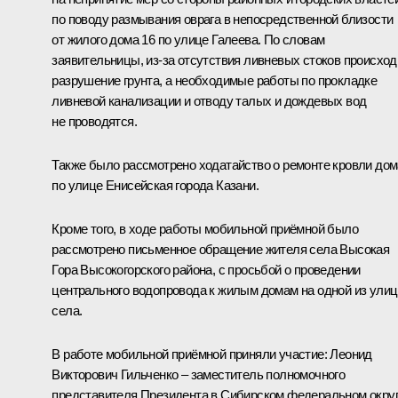
по поводу размывания оврага в непосредственной близости
от жилого дома 16 по улице Галеева. По словам
заявительницы, из‑за отсутствия ливневых стоков происход
разрушение грунта, а необходимые работы по прокладке
ливневой канализации и отводу талых и дождевых вод
не проводятся.
Также было рассмотрено ходатайство о ремонте кровли дом
по улице Енисейская города Казани.
Кроме того, в ходе работы мобильной приёмной было
рассмотрено письменное обращение жителя села Высокая
Гора Высокогорского района, с просьбой о проведении
центрального водопровода к жилым домам на одной из улиц
села.
В работе мобильной приёмной приняли участие: Леонид
Викторович Гильченко – заместитель полномочного
представителя Президента в Сибирском федеральном округ