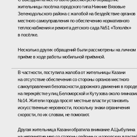
жительницы посёлка городского типа Нижние Вязовые
Зеленодольского района с жалобой на бездействие органов
местного самоуправления по обеспечению нормативного
теплоснабжения и ремонта детского сада №51 «Тополёк»
в посёлке.
Несколько других обращений были рассмотрены на личном
приёме в ходе работы мобильной приёмной.
В частности, поступила жалоба от жительницы Казани
на отсутствие обеспечения со стороны органов местного
самоуправления безопасности дорожного движения в город
на перекрёстке улиц Беломорской и Кутузова около гимнази
№14. Жители города просят местные власти установить
искусственные неровности, поскольку знаки ограничения
скорости, по их словам, не помогают.
Другая жительница Казани обратила внимание А.Цыбулина
на непринятие мер со стороны районных и городских власте