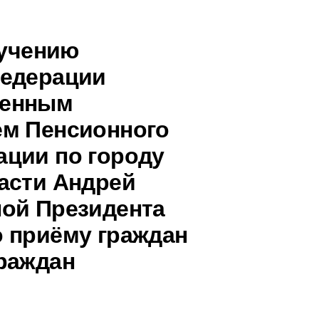
ручению
Федерации
венным
ем Пенсионного
ции по городу
асти Андрей
ной Президента
 приёму граждан
раждан