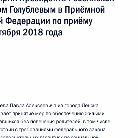
ть следующие материалы
м Голублевым в Приёмной
й Федерации по приёму
ного по итогам личного приёма в режиме видео-
тября 2018 года
овской области, проведённого по поручению
 начальником Управления Президента
нию деятельности Государственного совета
 Президента Российской Федерации по приёму
3 года
ева Павла Алексеевича из города Ленска
ривает принятие мер по обеспечению жилыми
ручения, данного по итогам личного приёма
авшихся без попечения родителей, в том числе
жительницы Калининградской области,
тствии с требованиями федерального закона
идента Российской Федерации помощником
 дополнительных гарантиях по социальной