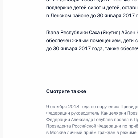
Президента Российской Федерации
поддержке детей-сирот и детей, остав
Федерации по приёму граждан в М
в Ленском районе до 30 января 2017 г
14 января 2019 года, 21:56
Глава Республики Саха (Якутия) Айсен
обеспечен жилым помещением, дети-си
до 30 января 2017 года, также обесп
Исполнено поручение, данное по и
конференц-связи жительницы Моск
Президента Российской Федерации
в Приёмной Президента Российско
22 января 2015 года
Смотрите также
14 января 2019 года, 21:56
9 октября 2018 года по поручению Презид
Федерации руководитель Канцелярии През
Федерации Александр Голублев провёл в 
Исполнено поручение, данное по и
Президента Российской Федерации по при
конференц-связи жителя Ненецкого
в Москве личный приём граждан в режиме