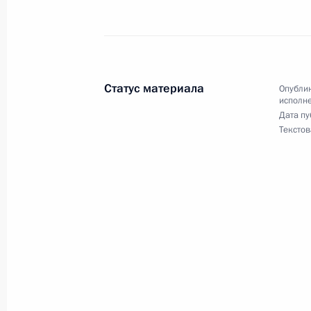
жительницы Ямало-Ненецкого авто
связи, проведённого по поручению
помощником Президента Российск
Российской Федерации по приёму г
Статус материала
Опублик
14 января 2019 года, 21:55
исполне
Дата пу
Текстов
Продлён контроль исполнения пору
в режиме видео-конференц-связи 
проведённого по поручению Прези
Управления Президента Российско
Президента Российской Федерации
2014 года
14 января 2019 года, 21:55