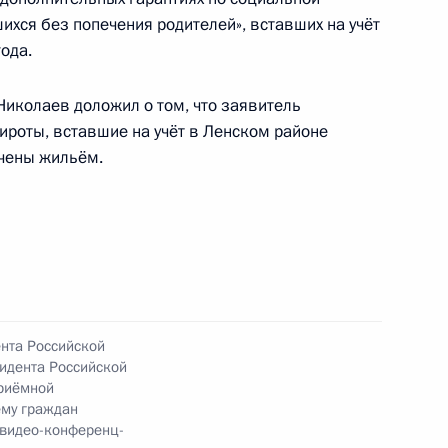
 в Приёмной Президента Российской
шихся без попечения родителей», вставших на учёт
оскве 12 апреля 2016 года
ода.
 Николаев доложил о том, что заявитель
роты, вставшие на учёт в Ленском районе
ечены жильём.
тогам личного приёма в режиме видео-
овской области, проведённого по поручению
 советником Президента Российской Федерации
й Федерации по приёму граждан в Москве
ента Российской
идента Российской
Приёмной
тогам личного приёма в режиме видео-
ёму граждан
 автономного округа, проведённого
 видео-конференц-