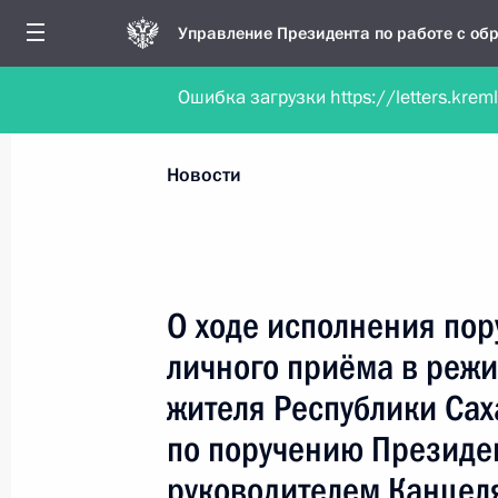
Управление Президента по работе с о
Ошибка загрузки https://letters.krem
Обратиться в форме электронного докуме
Все новости
Личный приём
Мобильна
Новости
Поиск по руководителю, географии и тематике
О ходе исполнения пор
личного приёма в реж
Все руководители, регионы, города и темы
жителя Республики Сах
по поручению Президе
руководителем Канцел