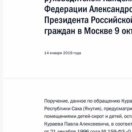
Показа
Федерации Александро
Президента Российско
О ходе исполнения поручения, дан
граждан в Москве 9 ок
конференц-связи жительницы Иван
Президента Российской Федерации
Российской Федерации по обеспече
14 января 2019 года
Российской Федерации в Приёмной
граждан в Москве 12 декабря 201
15 января 2019 года, 20:16
14 января 2019 года, понедельник
Поручение, данное по обращению Кура
Республики Саха (Якутия), предусмат
Продолжен контроль исполнения по
помещениями детей-сирот и детей, ост
в режиме видео-конференц-связи 
Кураева Павла Алексеевича, в соотве
проведённого по поручению През
от 21 декабря 1996 года № 159-ФЗ «О