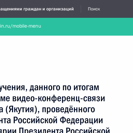
бращениями граждан и организаций
Поиск
lin.ru/mobile-menu
нта
Обратиться в устной форме
Новости
Обзоры обращени
я приёмная
январь, 2019
учения, данного по итогам
име видео-конференц-связи
а (Якутия), проведённого
нта Российской Федерации
ярии Президента Российской