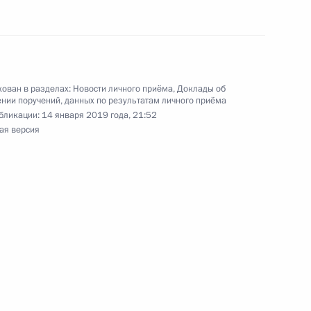
номного округа в режиме видео-конференц-
 Президента Российской Федерации
ой Федерации в Приёмной Президента
раждан в городе Москве 12 апреля 2016 года
ован в разделах:
Новости личного приёма
,
Доклады об
нии поручений, данных по результатам личного приёма
бликации:
14 января 2019 года, 21:52
ая версия
чения, данного по итогам личного приёма
жительницы Кабардино-Балкарской Республики,
дента Российской Федерации начальником
й Федерации по внешней политике в Приёмной
 по приёму граждан в Москве 10 апреля