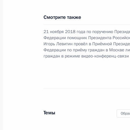
Российской Федерации по внешней
Федерации по приёму граждан в М
Смотрите также
24 декабря 2018 года, 22:24
21 ноября 2018 года по поручению Презид
Федерации помощник Президента Российс
Игорь Левитин провёл в Приёмной Президе
О ходе исполнения поручения, дан
Федерации по приёму граждан в Москве л
граждан в режиме видео-конференц-связи
конференц-связи жительницы Евре
по поручению Президента Россий
Российской Федерации – начальни
Президента Российской Федерации
Российской Федерации по приёму г
24 декабря 2018 года, 22:23
Темы
Обра
О ходе исполнения поручения, дан