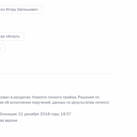
й области, проведённого по поручению
тин Игорь Евгеньевич
 советником Президента Российской Федерации
й Федерации по приёму граждан в Москве 11
ая область
к
тогам личного приёма жителя города Москвы,
дента Российской Федерации Мэром Москвы
езидента Российской Федерации по приёму
ован в разделах:
Новости личного приёма
,
Решения по
м об исполнении поручений, данных по результатам личного
года
бликации:
21 декабря 2018 года, 19:37
ая версия