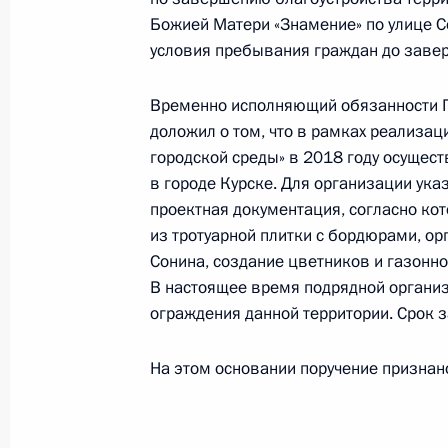
Божией Матери «Знамение» по улице С
24 декабря 2018 года, 22:24
условия пребывания граждан до завер
Временно исполняющий обязанности Г
О ходе исполнения поручения, дан
доложил о том, что в рамках реализа
конференц-связи жительницы Кали
городской среды» в 2018 году осущест
по поручению Президента Российс
в городе Курске. Для организации ука
Президента Российской Федераци
проектная документация, согласно ко
и развитию электронной демократ
из тротуарной плитки с бордюрами, о
Федерации по приёму граждан в М
Сонина, создание цветников и газонно
В настоящее время подрядной органи
24 декабря 2018 года, 22:24
ограждения данной территории. Срок 
На этом основании поручение признан
О ходе исполнения поручения, дан
конференц-связи жительницы Астра
Президента Российской Федерации