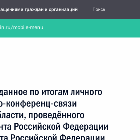
бращениями граждан и организаций
Поиск
lin.ru/mobile-menu
нта
Обратиться в устной форме
Новости
Обзоры обращени
я приёмная
декабрь, 2018
данное по итогам личного
о-конференц-связи
бласти, проведённого
нта Российской Федерации
та Российской Федерации