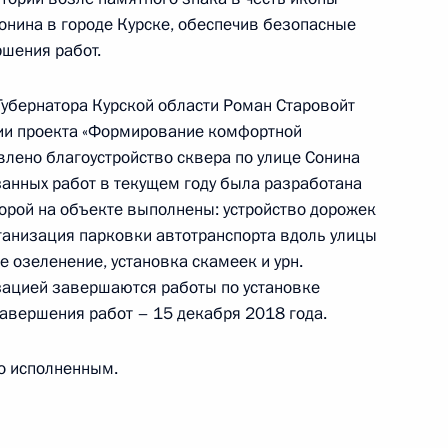
онина в городе Курске, обеспечив безопасные
шения работ.
убернатора Курской области Роман Старовойт
ного по итогам личного приёма в режиме видео-
ции проекта «Формирование комфортной
нинградской области, проведённого
влено благоустройство сквера по улице Сонина
кой Федерации начальником Управления
занных работ в текущем году была разработана
и по применению информационных технологий
торой на объекте выполнены: устройство дорожек
ии в Приёмной Президента Российской
рганизация парковки автотранспорта вдоль улицы
оскве 26 апреля 2018 года
е озеленение, установка скамеек и урн.
зацией завершаются работы по установке
завершения работ – 15 декабря 2018 года.
о исполненным.
ного по итогам личного приёма в режиме видео-
ханской области, проведённого по поручению
 начальником Управления Президента