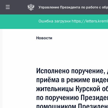
Управление Президента по работе с о
Ошибка загрузки https://letters.krem
Обратиться в форме электронного докуме
Все новости
Личный приём
Мобильна
Новости
Поиск по руководителю, географии и тематике
Исполнено поручение, 
приёма в режиме виде
Все руководители, регионы, города и темы
жительницы Курской о
по поручению Президе
помощником Президен