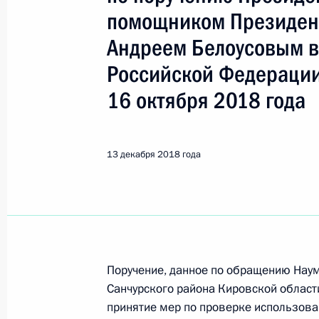
Показа
помощником Президен
Андреем Белоусовым в
13 декабря 2018 года, четверг
Российской Федерации
13 декабря 2018 года по поручен
16 октября 2018 года
руководитель Управления Министер
по Центральному федеральному ок
Президента Российской Федерации
13 декабря 2018 года
граждан
13 декабря 2018 года, 21:25
13 декабря 2018 года по поручен
начальник Управления Президента
Поручение, данное по обращению Наум
Санчурского района Кировской област
с обращениями граждан и организ
принятие мер по проверке использов
Президента Российской Федерации