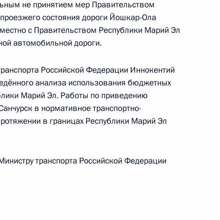
льным не принятием мер Правительством
ц-связи
 проезжего состояния дороги Йошкар-Ола
вместно с Правительством Республики Марий Эл
ной автомобильной дороги.
ручения, данного по итогам личного приёма
ранспорта Российской Федерации Иннокентий
ительницы Свердловской области,
ведённого анализа использования бюджетных
дента Российской Федерации советником
блики Марий Эл. Работы по приведению
 Александрой Левицкой в Приёмной Президента
анчурск в нормативное транспортно-
раждан в Москве 5 октября 2017 года
протяжении в границах Республики Марий Эл
 Министру транспорта Российской Федерации
нкта 5 перечня поручений, данных по итогам
ной приёмной Президента Российской