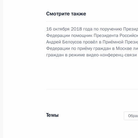
13 декабря 2018 года, 21:24
Смотрите также
16 октября 2018 года по поручению Прези
О ходе исполнения пункта 5 перечн
Федерации помощник Президента Российс
в Приморском крае мобильной пр
Андрей Белоусов провёл в Приёмной Прези
Федерации по приёму граждан в Москве л
13 декабря 2018 года, 21:23
граждан в режиме видео-конференц-связи
Продлён контроль исполнения пунк
работы в Тверской области мобил
13 декабря 2018 года, 21:23
Темы
Обра
Продолжен контроль исполнения по
в режиме видео-конференц-связи ж