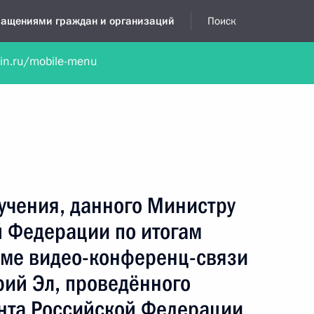
бращениями граждан и организаций
Поиск
lin.ru/mobile-menu
нта
Обратиться в устной форме
Новости
Обзоры обращени
я приёмная
декабрь, 2018
учения, данного Министру
й Федерации по итогам
име видео-конференц-связи
рий Эл, проведённого
нта Российской Федерации