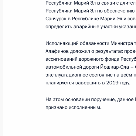
Республики Марий Эл в связи с длите
граждан в режиме видео-конферен
Республики Марий Эл по обеспечению
13 декабря 2018 года, 21:25
Санчурск в Республике Марий Эл и со
определить аварийные участки указан
Продолжен контроль исполнения по
Исполняющий обязанности Министра т
в режиме видео-конференц-связи ж
Алафинов доложил о результатах про
проведённого по поручению Прези
ассигнований дорожного фонда Респу
Президента Российской Федерации
автомобильной дороги Йошкар-Ола – С
Российской Федерации по приёму г
эксплуатационное состояние на всём 
планируется завершить в 2019 году.
13 декабря 2018 года, 21:24
На этом основании поручение, данное
признано исполненным.
Продолжен контроль исполнения пу
работы в Приморском крае мобиль
Федерации