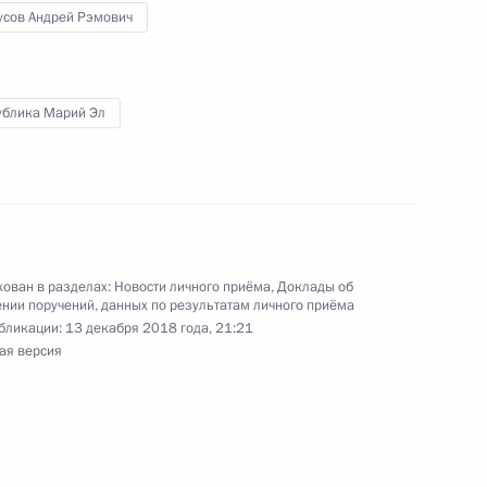
ской Федерации помощником Президента
усов Андрей Рэмович
лоусовым в Приёмной Президента Российской
оскве 28 июня 2018 года
ублика Марий Эл
ного по итогам личного приёма в режиме видео-
кой области, проведённого по поручению
и помощником Президента Российской
ован в разделах:
Новости личного приёма
,
Доклады об
 Приёмной Президента Российской Федерации
нии поручений, данных по результатам личного приёма
ня 2018 года
бликации:
13 декабря 2018 года, 21:21
ая версия
ного по итогам личного приёма в режиме видео-