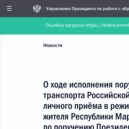
Управление Президента по работе с о
Ошибка загрузки https://letters.krem
Обратиться в форме электронного докуме
Все новости
Личный приём
Мобильна
Новости
Поиск по руководителю, географии и тематике
О ходе исполнения пор
транспорта Российско
Все руководители, регионы, города и темы
личного приёма в реж
жителя Республики Ма
по поручению Президе