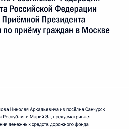
ть следующие материалы
та Российской Федерации
 Приёмной Президента
 по приёму граждан в Москве
ию Президента Российской Федерации
ства культуры Российской Федерации
ругу Николай Чернышёв провел в Приёмной
 по приёму граждан в Москве личный приём
ию Президента Российской Федерации
 Российской Федерации по работе
ова Николая Аркадьевича из посёлка Санчурск
и Республики Марий Эл, предусматривает
аций Михаил Михайловский провёл в Приёмной
ания денежных средств дорожного фонда
 по приёму граждан в Москве личный приём