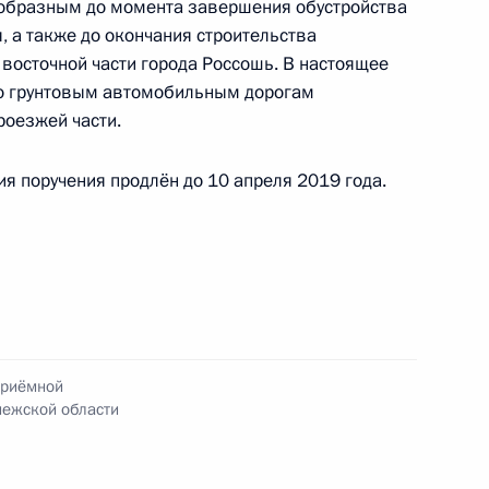
ообразным до момента завершения обустройства
, а также до окончания строительства
восточной части города Россошь. В настоящее
тогам личного приёма в режиме видео-
по грунтовым автомобильным дорогам
вской области, проведённого по поручению
роезжей части.
 советником Президента Российской Федерации
Президента Российской Федерации по приёму
я поручения продлён до 10 апреля 2019 года.
 года
та 6 перечня поручений, данных по итогам
льной приёмной Президента Российской
приёмной
нежской области