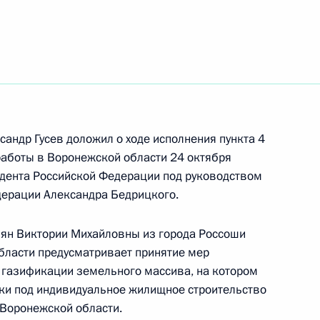
ть следующие материалы
ю Президента Российской Федерации начальник
й Федерации по вопросам государственной
овёл в Приёмной Президента Российской
оскве личный приём граждан в режиме видео-
андр Гусев доложил о ходе исполнения пункта 4
 работы в Воронежской области 24 октября
дента Российской Федерации под руководством
дерации Александра Бедрицкого.
ий, данных по итогам работы во Владимирской
пян Виктории Михайловны из города Россоши
идента Российской Федерации
бласти предусматривает принятие мер
 газификации земельного массива, на котором
ки под индивидуальное жилищное строительство
Воронежской области.