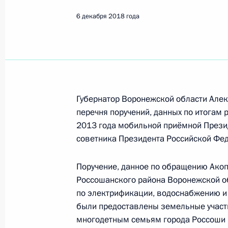
Показа
6 декабря 2018 года
7 декабря 2018 года по поручени
Управления Президента Российско
службы и кадров Антон Федоров пр
Федерации по приёму граждан в М
конференц-связи
Губернатор Воронежской области Алекс
перечня поручений, данных по итогам
7 декабря 2018 года, 20:45
2013 года мобильной приёмной Прези
советника Президента Российской Фе
Исполнен пункт 1 перечня поручен
Поручение, данное по обращению Ако
области мобильной приёмной През
Россошанского района Воронежской о
7 декабря 2018 года, 18:16
по электрификации, водоснабжению и
были предоставлены земельные участ
многодетным семьям города Россоши 