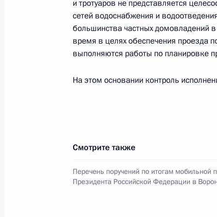
и тротуаров не представляется целес
сетей водоснабжения и водоотведения
большинства частных домовладений в 
Исполнено поручение, данное по и
время в целях обеспечения проезда 
конференц-связи жительницы Росто
выполняются работы по планировке п
Президента Российской Федерации
Михаилом Федотовым в Приёмной 
На этом основании контроль исполнени
граждан в Москве 14 декабря 2017
7 декабря 2018 года, 18:15
Продлён контроль исполнения пунк
Смотрите также
работы в Калужской области моби
Федерации
Перечень поручений по итогам мобильной 
Президента Российской Федерации в Воро
7 декабря 2018 года, 18:11