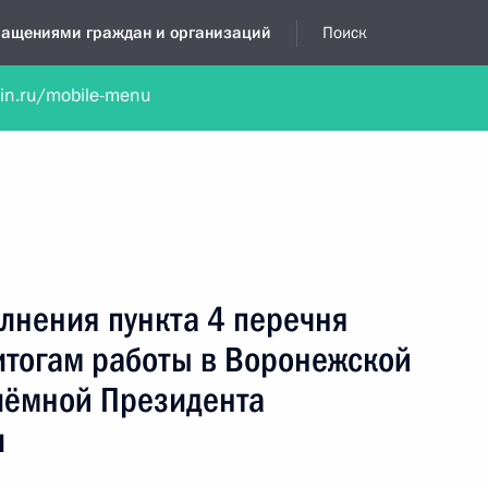
бращениями граждан и организаций
Поиск
lin.ru/mobile-menu
нта
Обратиться в устной форме
Новости
Обзоры обращени
я приёмная
декабрь, 2018
лнения пункта 4 перечня
итогам работы в Воронежской
иёмной Президента
и