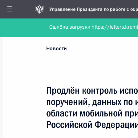
Управление Президента по работе с о
Ошибка загрузки https://letters.krem
Обратиться в форме электронного докуме
Все новости
Личный приём
Мобильна
Новости
Поиск по руководителю, географии и тематике
Продлён контроль испо
поручений, данных по 
Все руководители, регионы, города и темы
области мобильной пр
Российской Федераци