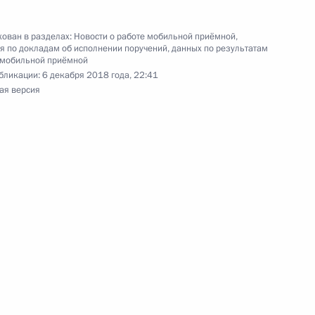
ован в разделах:
Новости о работе мобильной приёмной
,
 по докладам об исполнении поручений, данных по результатам
 мобильной приёмной
чения, данного по итогам личного приёма
бликации:
6 декабря 2018 года, 22:41
ительницы Республики Карелия, проведённого
ая версия
ской Федерации помощником Президента
ком Государственно-правового управления
 Ларисой Брычевой в Приёмной Президента
раждан в Москве 15 октября 2013 года
чения, данного по итогам личного приёма
ителя Республики Дагестан, проведённого
кой Федерации заместителем Руководителя
йской Федерации Магомедсаламом