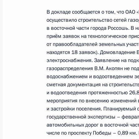
Исполнено поручение, данное по и
В докладе сообщается о том, что ОАО
конференц-связи жительницы Лени
осуществило строительство сетей газ
Президента Российской Федерации
в восточной части города Россошь. В
Российской Федерации в Приёмной
приём заявок на технологическое при
граждан в Москве 19 февраля 201
от правообладателей земельных участ
7 декабря 2018 года, 18:15
находятся 18 заявок). Домовладение 
электроснабжения. Заявление на под
газораспределения В.М. Акопян не по
водоснабжением и водоотведением зе
Исполнено поручение, данное по и
сметная документация на строительст
конференц-связи жительницы Ниже
и водоотведения протяженностью 26,8 
Президента Российской Федерации
мероприятия по внесению изменений 
Президента Российской Федерации 
и застройки поселения. Планируемый 
Федерации Дмитрием Песковым в 
государственной экспертизы – феврал
по приёму граждан в Москве 19 ию
автомобильных дорог в восточной част
7 декабря 2018 года, 18:15
числе по проспекту Победы – 0,89 км.