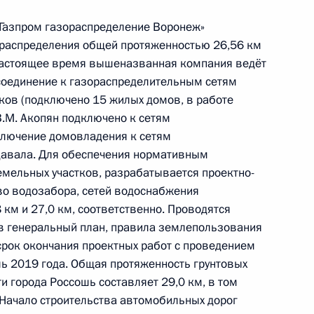
тогам личного приёма в режиме видео-
 «Газпром газораспределение Воронеж»
нградской области, проведённого по поручению
ораспределения общей протяженностью 26,56 км
 начальником Референтуры Президента
 настоящее время вышеназванная компания ведёт
 Президента Российской Федерации по приёму
соединение к газораспределительным сетям
6 года
ков (подключено 15 жилых домов, в работе
В.М. Акопян подключено к сетям
ключение домовладения к сетям
давала. Для обеспечения нормативным
мельных участков, разрабатывается проектно-
тогам личного приёма в режиме видео-
во водозабора, сетей водоснабжения
городской области, проведённого по поручению
км и 27,0 км, соответственно. Проводятся
 заместителем Руководителя Администрации
в генеральный план, правила землепользования
– пресс-секретарём Президента Российской
срок окончания проектных работ с проведением
Приёмной Президента Российской Федерации
ь 2019 года. Общая протяженность грунтовых
ня 2014 года
и города Россошь составляет 29,0 км, в том
 Начало строительства автомобильных дорог