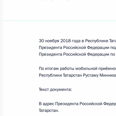
Показа
О ходе исполнения поручения, дан
конференц-связи жителя Республик
Президента Российской Федерации
Президента Российской Федераци
30 ноября 2018 года в Республике Та
Президента Российской Федерации
Президента Российской Федерации по
Президента Российской Федерации по
2015 года
4 декабря 2018 года, 19:16
По итогам работы мобильной приёмно
Республики Татарстан Рустаму Минних
О ходе исполнения поручения, дан
Текст документа:
конференц-связи жительницы Ниже
Президента Российской Федерации
В адрес Президента Российской Федер
Российской Федерации по работе 
Татарстан.
Михаилом Михайловским в Приёмн