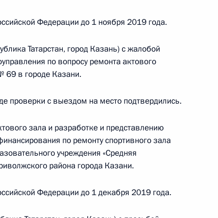
е Татарстан
ссийской Федерации до 1 ноября 2019 года.
блика Татарстан, город Казань) с жалобой
оуправления по вопросу ремонта актового
тогам личного приёма в режиме видео-
№ 69 в городе Казани.
ы-Мансийского автономного округа – Югры,
дента Российской Федерации советником
де проверки с выездом на место подтвердились.
 в Приёмной Президента Российской
оскве 22 марта 2018 года
ктового зала и разработке и представлению
 финансирования по ремонту спортивного зала
азовательного учреждения «Средняя
иволжского района города Казани.
тогам личного приёма в режиме видео-
го края, проведённого по поручению
ссийской Федерации до 1 декабря 2019 года.
 советником Президента Российской Федерации
езидента Российской Федерации по приёму