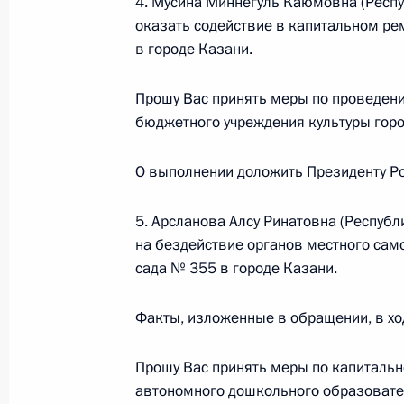
4. Мусина Миннегуль Каюмовна (Респуб
граждан в Москве 12 декабря 2017
оказать содействие в капитальном ре
в городе Казани.
3 декабря 2018 года, 20:57
Прошу Вас принять меры по проведен
бюджетного учреждения культуры горо
Исполнено поручение, данное по и
конференц-связи жительницы Удмур
О выполнении доложить Президенту Ро
Президента Российской Федераци
Федерации Андреем Фурсенко в Пр
5. Арсланова Алсу Ринатовна (Республ
по приёму граждан в Москве 13 ию
на бездействие органов местного сам
3 декабря 2018 года, 20:57
сада № 355 в городе Казани.
Факты, изложенные в обращении, в хо
Исполнено поручение, данное по и
Прошу Вас принять меры по капиталь
конференц-связи жительницы Астра
автономного дошкольного образовате
Президента Российской Федерации