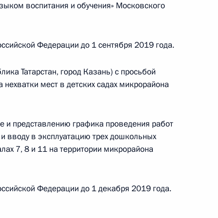
зыком воспитания и обучения» Московского
и Магомедсаламом Магомедовым в Приёмной
по приёму граждан в Москве 4 апреля
ссийской Федерации до 1 сентября 2019 года.
ика Татарстан, город Казань) с просьбой
 нехватки мест в детских садах микрорайона
дента Российской Федерации в Республике
е и представлению графика проведения работ
 и вводу в эксплуатацию трех дошкольных
лах 7, 8 и 11 на территории микрорайона
чение, данное по итогам личного приёма
ителя Республики Дагестан, проведённого
ссийской Федерации до 1 декабря 2019 года.
кой Федерации начальником Управления
и по развитию информационно-