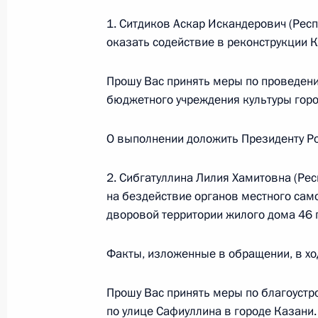
по приёму граждан в Москве 27 ап
1. Ситдиков Аскар Искандерович (Респ
оказать содействие в реконструкции К
4 декабря 2018 года, 19:16
Прошу Вас принять меры по проведен
бюджетного учреждения культуры горо
О ходе исполнения поручения, дан
конференц-связи жителя Красноярс
О выполнении доложить Президенту Ро
Президента Российской Федерации
в Приёмной Президента Российско
2. Сибгатуллина Лилия Хамитовна (Рес
22 марта 2018 года
на бездействие органов местного сам
4 декабря 2018 года, 18:42
дворовой территории жилого дома 46 
Факты, изложенные в обращении, в хо
3 декабря 2018 года, понедельник
Прошу Вас принять меры по благоустр
Перечень поручений по итогам ра
по улице Сафиуллина в городе Казани.