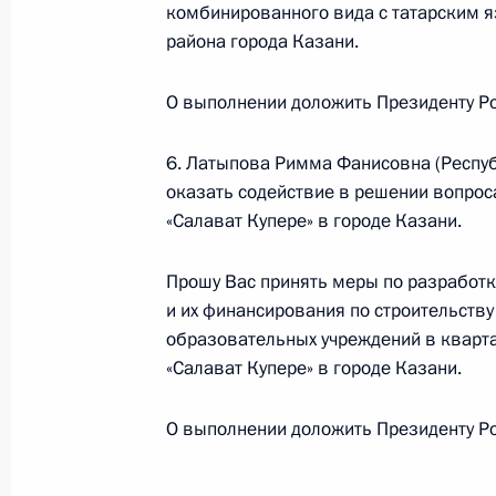
комбинированного вида с татарским я
Президента Российской Федераци
района города Казани.
Президента Российской Федерации 
2018 года
О выполнении доложить Президенту Ро
3 декабря 2018 года, 20:57
6. Латыпова Римма Фанисовна (Республ
оказать содействие в решении вопроса
Работа мобильной приёмной Прези
«Салават Купере» в городе Казани.
Татарстан
Прошу Вас принять меры по разработк
3 декабря 2018 года, 20:56
и их финансирования по строительству
образовательных учреждений в кварта
«Салават Купере» в городе Казани.
Снято с контроля исполнения пору
в режиме видео-конференц-связи ж
О выполнении доложить Президенту Ро
по поручению Президента Российс
Президента Российской Федераци