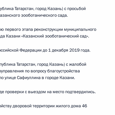
реля 2017 года
ублика Татарстан, город Казань) с просьбой
азанского зооботанического сада.
ию первого этапа реконструкции муниципального
да Казани «Казанский зооботанический сад».
ного по итогам личного приёма в режиме видео-
кого края, проведённого по поручению
ссийской Федерации до 1 декабря 2019 года.
 советником Президента Российской Федерации
й Федерации по приёму граждан в Москве
публика Татарстан, город Казань) с жалобой
оуправления по вопросу благоустройства
по улице Сафиуллина в городе Казани.
де проверки с выездом на место подтвердились.
ойству дворовой территории жилого дома 46
боты мобильной приёмной Президента