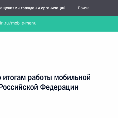
бращениями граждан и организаций
Поиск
lin.ru/mobile-menu
нта
Обратиться в устной форме
Новости
Обзоры обращени
я приёмная
декабрь, 2018
о итогам работы мобильной
Российской Федерации
н