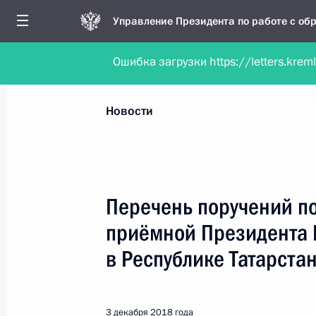
Управление Президента по работе с о
Ошибка загрузки https://letters.krem
Обратиться в форме электронного докуме
Все новости
Личный приём
Мобильна
Новости
Поиск по руководителю, географии и тематике
Перечень поручений п
приёмной Президента 
Все руководители, регионы, города и темы
в Республике Татарста
3 декабря 2018 года