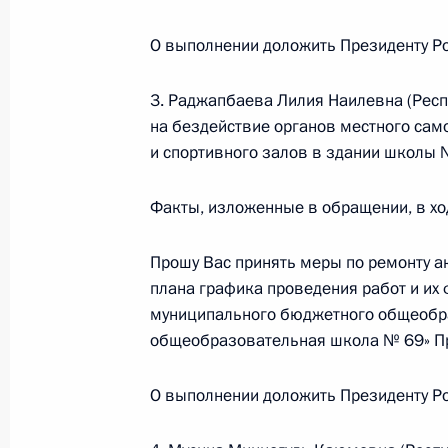
Российской Федерации в Республик
3 декабря 2018 года, 20:58
О выполнении доложить Президенту Ро
3. Раджапбаева Лилия Наилевна (Респу
на бездействие органов местного сам
Исполнено поручение, данное по и
и спортивного залов в здании школы 
конференц-связи жительницы Хант
проведённого по поручению Прези
Факты, изложенные в обращении, в хо
Президента Российской Федерации
Федерации по приёму граждан в М
Прошу Вас принять меры по ремонту а
3 декабря 2018 года, 20:57
плана графика проведения работ и их
муниципального бюджетного общеобр
общеобразовательная школа № 69» Пр
Исполнено поручение, данное по и
конференц-связи жителя Камчатско
О выполнении доложить Президенту Ро
Президента Российской Федерации
Сергеем Глазьевым в Приёмной Пр