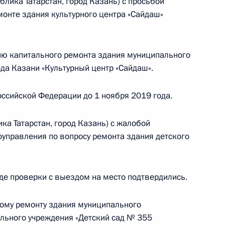
лика Татарстан, город Казань) с просьбой
 года
монте здания культурного центра «Сайдаш»
ию капитального ремонта здания муниципального
да Казани «Культурный центр «Сайдаш».
тогам личного приёма в режиме видео-
тской Республики, проведённого по поручению
ссийской Федерации до 1 ноября 2019 года.
и помощником Президента Российской
иёмной Президента Российской Федерации
ика Татарстан, город Казань) с жалобой
ля 2017 года
оуправления по вопросу ремонта здания детского
де проверки с выездом на место подтвердились.
тогам личного приёма в режиме видео-
ному ремонту здания муниципального
ханской области, проведённого по поручению
льного учреждения «Детский сад № 355
 заместителем Руководителя Администрации