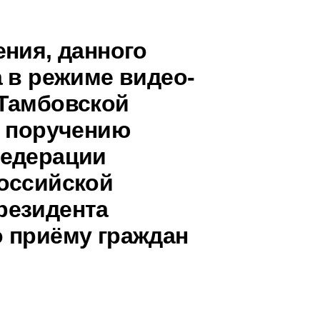
ения, данного
 в режиме видео-
 Тамбовской
о поручению
Федерации
оссийской
резидента
 приёму граждан