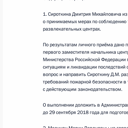
Администрации Президента Росси
в Приёмной Президента Российско
1. Сироткина Дмитрия Михайловича из
8 декабря 2016 года
о принимаемых мерах по соблюдению 
развлекательных центрах.
29 августа 2018 года, 20:20
По результатам личного приёма дано
первого заместителя начальника цент
Исполнен пункт 6 перечня поручени
Министерства Российской Федерации 
Екатеринбурге Свердловской обла
ситуациям и ликвидации последствий 
Российской Федерации
вопрос и направить Сироткину Д.М. р
29 августа 2018 года, 20:20
требований пожарной безопасности в 
с действующим законодательством.
О выполнении доложить в Администра
Исполнен пункт 2 перечня поручен
до 29 сентября 2018 года для подгот
области мобильной приёмной През
29 августа 2018 года, 20:20