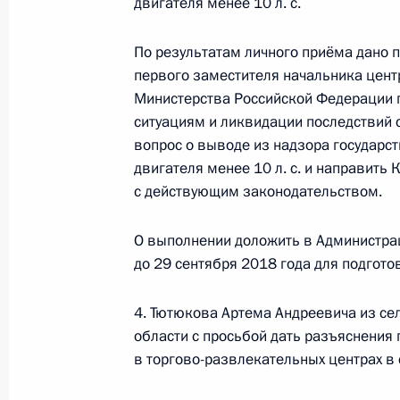
двигателя менее 10 л. с.
Исполнено поручение, данное по и
По результатам личного приёма дано
конференц-связи жительницы Свер
первого заместителя начальника цент
Президента Российской Федераци
Министерства Российской Федерации 
Федерации Андреем Фурсенко в Пр
ситуациям и ликвидации последствий 
по приёму граждан в Москве 5 апр
вопрос о выводе из надзора государс
двигателя менее 10 л. с. и направить 
29 августа 2018 года, 20:19
с действующим законодательством.
О выполнении доложить в Администра
О ходе исполнения пункта 6 перечн
до 29 сентября 2018 года для подгот
Ярославле Ярославской области м
Федерации
4. Тютюкова Артема Андреевича из се
29 августа 2018 года, 20:18
области с просьбой дать разъяснения 
в торгово-развлекательных центрах в