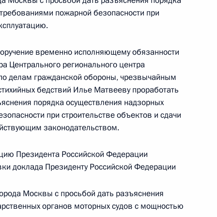
а Москвы с просьбой дать разъяснения порядка
 требованиями пожарной безопасности при
эксплуатацию.
тогам личного приёма в режиме видео-
сибирской области, проведённого по поручению
 поручение временно исполняющему обязанности
 начальником Управления пресс-службы
ра Центрального регионального центра
ской Федерации Андреем Цыбулиным
по делам гражданской обороны, чрезвычайным
й Федерации по приёму граждан в Москве
стихийных бедствий Илье Матвееву проработать
ъяснения порядка осуществления надзорных
зопасности при строительстве объектов и сдачи
действующим законодательством.
цию Президента Российской Федерации
тогам работы в Республике Татарстан
овки доклада Президенту Российской Федерации
Российской Федерации
города Москвы с просьбой дать разъяснения
дарственных органов моторных судов с мощностью