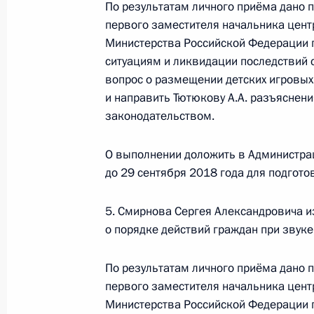
Продолжен контроль исполнения по
По результатам личного приёма дано
первого заместителя начальника цент
в режиме видео-конференц-связи ж
Министерства Российской Федерации 
по поручению Президента Российс
ситуациям и ликвидации последствий 
Президента Российской Федерации
вопрос о размещении детских игровых
и организаций Михаилом Михайлов
и направить Тютюкову А.А. разъяснен
Федерации по приёму граждан в М
законодательством.
29 августа 2018 года, 20:18
О выполнении доложить в Администра
до 29 сентября 2018 года для подгот
О ходе исполнения пункта 6 перечн
Екатеринбурге Свердловской обла
5. Смирнова Сергея Александровича из
Российской Федерации
о порядке действий граждан при звуке
29 августа 2018 года, 20:17
По результатам личного приёма дано
первого заместителя начальника цент
Министерства Российской Федерации 