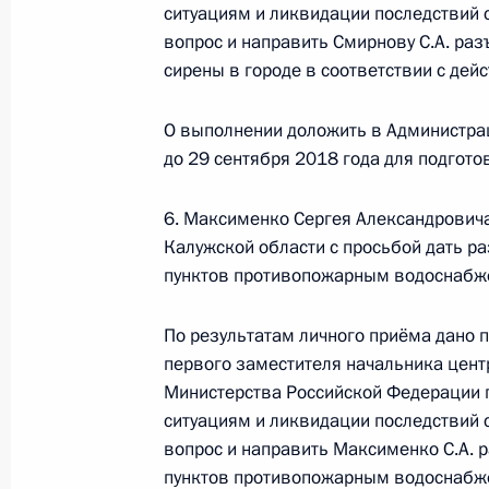
О ходе исполнения пункта 2 перечн
ситуациям и ликвидации последствий 
в Липецкой области мобильной пр
вопрос и направить Смирнову С.А. раз
сирены в городе в соответствии с де
29 августа 2018 года, 20:17
О выполнении доложить в Администра
до 29 сентября 2018 года для подгот
О ходе исполнения поручения, дан
конференц-связи жительницы Ставр
6. Максименко Сергея Александрович
Президента Российской Федерации
Калужской области с просьбой дать р
Российской Федерации по вопроса
пунктов противопожарным водоснабж
Чоботовым в Приёмной Президента
в Москве 25 апреля 2018 года
По результатам личного приёма дано
29 августа 2018 года, 20:16
первого заместителя начальника цент
Министерства Российской Федерации 
ситуациям и ликвидации последствий 
вопрос и направить Максименко С.А. 
О ходе исполнения поручения, дан
пунктов противопожарным водоснабже
конференц-связи жительницы Моск