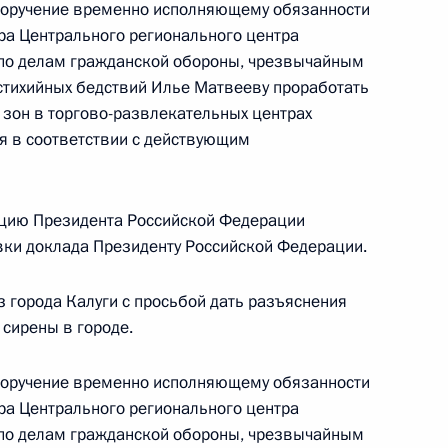
ручения, данного по итогам личного приёма
 поручение временно исполняющему обязанности
ра Центрального регионального центра
ителя Красноярского края, проведённого
по делам гражданской обороны, чрезвычайным
кой Федерации начальником Управления
стихийных бедствий Илье Матвееву проработать
 по работе с обращениями граждан
 зон в торгово-развлекательных центрах
ским в Приёмной Президента Российской
ия в соответствии с действующим
оскве 25 мая 2016 года
цию Президента Российской Федерации
овки доклада Президенту Российской Федерации.
я поручений, данных по итогам работы в городе
сти мобильной приёмной Президента
 города Калуги с просьбой дать разъяснения
 сирены в городе.
 поручение временно исполняющему обязанности
ра Центрального регионального центра
по делам гражданской обороны, чрезвычайным