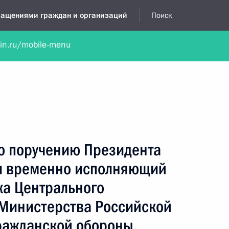
бращениями граждан и организаций
Поиск
lin.ru/mobile-menu
нта
Обратиться в устной форме
Новости
Обзоры обращени
я приёмная
август, 2018
по поручению Президента
и временно исполняющий
ка Центрального
 Министерства Российской
ражданской обороны,