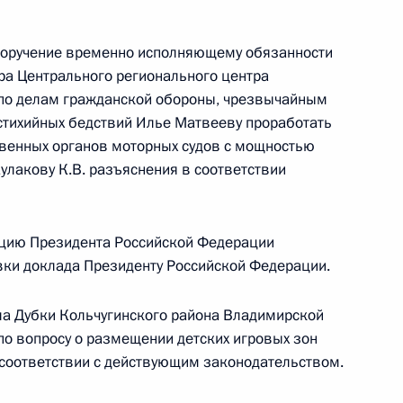
тогам личного приёма в режиме видео-
 поручение временно исполняющему обязанности
дловской области, проведённого по поручению
ра Центрального регионального центра
и помощником Президента Российской
по делам гражданской обороны, чрезвычайным
иёмной Президента Российской Федерации
стихийных бедствий Илье Матвееву проработать
еля 2018 года
твенных органов моторных судов с мощностью
Кулакову К.В. разъяснения в соответствии
цию Президента Российской Федерации
я поручений, данных по итогам работы в городе
овки доклада Президенту Российской Федерации.
обильной приёмной Президента Российской
ла Дубки Кольчугинского района Владимирской
по вопросу о размещении детских игровых зон
 соответствии с действующим законодательством.