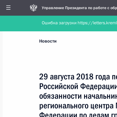
Управление Президента по работе с о
Ошибка загрузки https://letters.krem
Обратиться в форме электронного докуме
Все новости
Личный приём
Мобильна
Новости
Поиск по руководителю, географии и тематике
29 августа 2018 года 
Российской Федераци
Все руководители, регионы, города и темы
обязанности начальни
регионального центра
Федерации по делам г