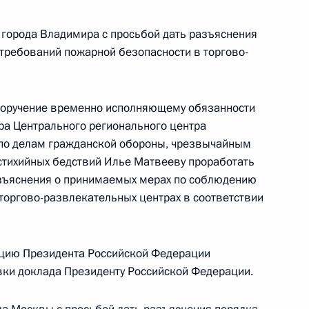
йской Федерации Алексеем Громовым
й Федерации по приёму граждан в Москве
 города Владимира с просьбой дать разъяснения
требований пожарной безопасности в торгово-
 поручение временно исполняющему обязанности
ра Центрального регионального центра
й, данных по итогам работы в городе
по делам гражданской обороны, чрезвычайным
сти мобильной приёмной Президента
стихийных бедствий Илье Матвееву проработать
азъяснения о принимаемых мерах по соблюдению
торгово-развлекательных центрах в соответствии
цию Президента Российской Федерации
ий, данных по итогам работы в Липецкой
овки доклада Президенту Российской Федерации.
идента Российской Федерации