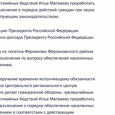
я поручений, данных по итогам работы
стихийных бедствий Илье Матвееву проработать
иёмной Президента Российской Федерации
ъяснения о порядке действий граждан при звуке
йствующим законодательством.
цию Президента Российской Федерации
овки доклада Президенту Российской Федерации.
ного по итогам личного приёма в режиме видео-
опольского края, проведённого по поручению
а из поселка Ферзиково Ферзиковского района
 начальником Управления Президента
азъяснения по вопросу обеспечения населенных
м противодействия коррупции Андреем
ением.
 Российской Федерации по приёму граждан
 поручение временно исполняющему обязанности
ра Центрального регионального центра
по делам гражданской обороны, чрезвычайным
стихийных бедствий Илье Матвееву проработать
разъяснения о порядке обеспечения населенных
ного по итогам личного приёма в режиме видео-
нием в соответствии с действующим
овской области, проведённого по поручению