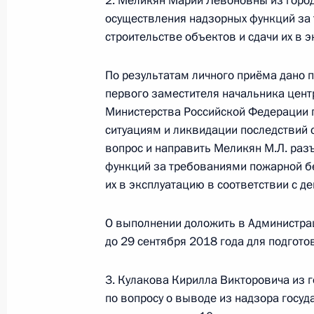
2. Меликян Марии Левоновны из город
осуществления надзорных функций за
строительстве объектов и сдачи их в 
Исполнено поручение, данное по и
конференц-связи жительницы Ново
По результатам личного приёма дано
Президента Российской Федерации
первого заместителя начальника цент
и информации Президента Россий
Министерства Российской Федерации 
в Приёмной Президента Российско
ситуациям и ликвидации последствий 
вопрос и направить Меликян М.Л. раз
11 апреля 2018 года
функций за требованиями пожарной бе
29 августа 2018 года, 20:20
их в эксплуатацию в соответствии с 
О выполнении доложить в Администра
Исполнено поручение, данное по и
до 29 сентября 2018 года для подгот
мобильной приёмной Президента 
3. Кулакова Кирилла Викторовича из 
29 августа 2018 года, 20:20
по вопросу о выводе из надзора госу