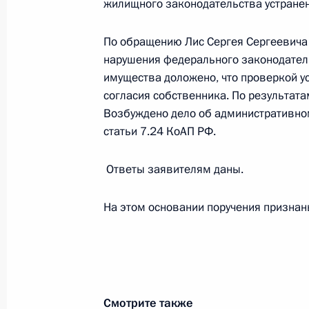
жилищного законодательства устране
23 августа 2018 года, четверг
По обращению Лис Сергея Сергеевича 
Исполнены поручения, данные по р
нарушения федерального законодател
по поручению Президента Российс
имущества доложено, что проверкой 
по недропользованию по Централь
согласия собственника. По результат
Савицким в Приёмной Президента 
Возбуждено дело об административно
в Москве 3 июля 2018 года
статьи 7.24 КоАП РФ.
23 августа 2018 года, 18:52
Ответы заявителям даны.
На этом основании поручения призна
Исполнены поручения, данные по р
по поручению Президента Российс
Генеральной прокуратуры Российс
округе Муратом Кабалоевым в При
по приёму граждан в Москве 18 ма
Смотрите также