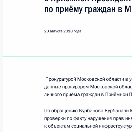
Показа
по приёму граждан в М
О ходе исполнения поручения, дан
конференц-связи жителя Московско
23 августа 2018 года
Президента Российской Федерации
Михаилом Федотовым в Приёмной 
граждан в Москве 4 октября 2012 
24 августа 2018 года, 18:51
Прокуратурой Московской области в у
данные прокурором Московской облас
О ходе исполнения поручения, дан
личного приёма граждан в Приёмной 
конференц-связи жительницы Респу
Президента Российской Федерации
По обращению Курбанова Курбанали М
Российской Федерации по работе 
проверки по факту нарушения прав ин
Михаилом Михайловским в Приёмн
к объектам социальной инфраструктур
по приёму граждан в Москве 24 ма