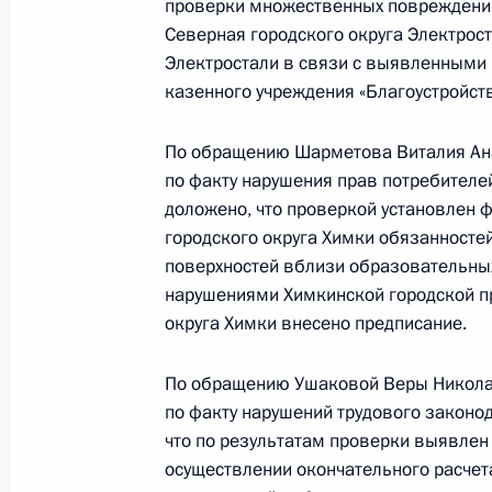
проверки множественных повреждений
Северная городского округа Электрост
24 августа 2018 года, 18:50
Электростали в связи с выявленными
казенного учреждения «Благоустройст
О ходе исполнения поручения, дан
По обращению Шарметова Виталия Ана
конференц-связи жителя Калужской
по факту нарушения прав потребителе
Президента Российской Федерации
доложено, что проверкой установлен
Российской Федерации по работе 
городского округа Химки обязанносте
Михаилом Михайловским в Приёмн
поверхностей вблизи образовательны
по приёму граждан в Москве 28 ок
нарушениями Химкинской городской пр
округа Химки внесено предписание.
24 августа 2018 года, 18:50
По обращению Ушаковой Веры Николае
по факту нарушений трудового законо
О ходе исполнения поручения, дан
что по результатам проверки выявлен
конференц-связи жительницы Респ
осуществлении окончательного расчет
Президента Российской Федерации