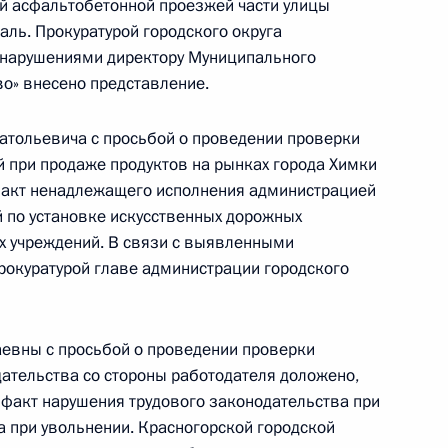
 асфальтобетонной проезжей части улицы
аль. Прокуратурой городского округа
 нарушениями директору Муниципального
во» внесено представление.
ного по итогам личного приёма в режиме видео-
тольевича с просьбой о проведении проверки
 области, проведённого по поручению
й при продаже продуктов на рынках города Химки
 начальником Управления Президента
 факт ненадлежащего исполнения администрацией
с обращениями граждан и организаций
й по установке искусственных дорожных
ой Президента Российской Федерации
х учреждений. В связи с выявленными
тября 2015 года
окуратурой главе администрации городского
вны с просьбой о проведении проверки
дательства со стороны работодателя доложено,
ного по итогам личного приёма в режиме видео-
 факт нарушения трудового законодательства при
ублики Марий Эл, проведённого по поручению
а при увольнении. Красногорской городской
 первым заместителем Руководителя