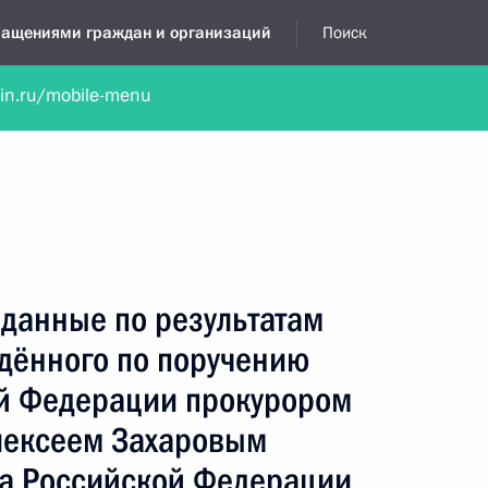
бращениями граждан и организаций
Поиск
lin.ru/mobile-menu
нта
Обратиться в устной форме
Новости
Обзоры обращени
я приёмная
август, 2018
данные по результатам
едённого по поручению
й Федерации прокурором
лексеем Захаровым
а Российской Федерации