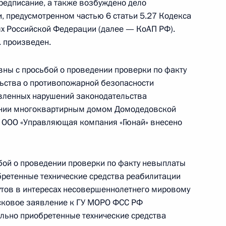
редписание, а также возбуждено дело
йской Федерации Алексеем Громовым
 предусмотренном частью 6 статьи 5.27 Кодекса
й Федерации по приёму граждан в Москве
х Российской Федерации (далее — КоАП РФ).
. произведен.
ны с просьбой о проведении проверки по факту
ьства о противопожарной безопасности
явленных нарушений законодательства
ного по итогам личного приёма в режиме видео-
ении многоквартирным домом Домодедовской
ургской области, проведённого по поручению
ю ООО «Управляющая компания «Гюнай» внесено
 советником Президента Российской Федерации
езидента Российской Федерации по приёму
ода
бой о проведении проверки по факту невыплаты
бретенные технические средства реабилитации
еутов в интересах несовершеннолетнего мировому
исковое заявление к ГУ МОРО ФСС РФ
льно приобретенные технические средства
ного по итогам личного приёма в режиме видео-