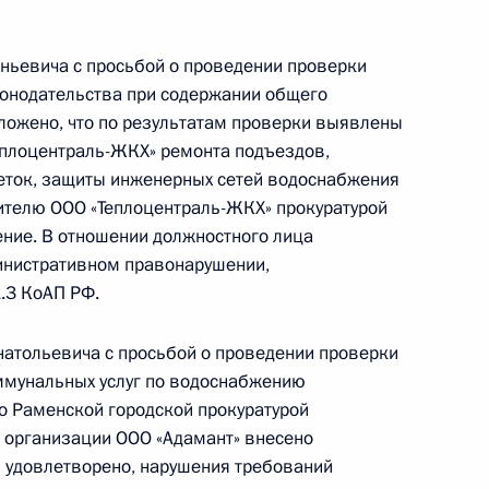
ской области, проведённого по поручению
и помощником Президента Российской
ньевича с просьбой о проведении проверки
 Приёмной Президента Российской Федерации
конодательства при содержании общего
ября 2017 года
ложено, что по результатам проверки выявлены
еплоцентраль-ЖКХ» ремонта подъездов,
еток, защиты инженерных сетей водоснабжения
дителю ООО «Теплоцентраль-ЖКХ» прокуратурой
ного по итогам личного приёма в режиме видео-
ние. В отношении должностного лица
инистративном правонарушении,
вской области, проведённого по поручению
.3 КоАП РФ.
 начальником Управления Президента
образовательной политике Инной Биленкиной
атольевича с просьбой о проведении проверки
й Федерации по приёму граждан в Москве
ммунальных услуг по водоснабжению
о Раменской городской прокуратурой
 организации ООО «Адамант» внесено
и удовлетворено, нарушения требований