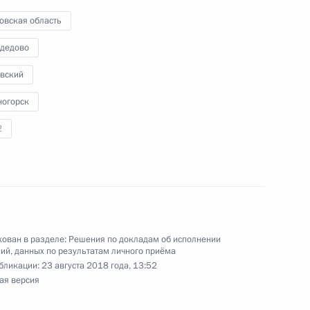
ой Президента Российской Федерации
овская область
ня 2018 года
дедово
вский
ногорск
ного по итогам личного приёма в режиме видео-
2
одской области, проведённого по поручению
и помощником Президента Российской
иёмной Президента Российской Федерации
еля 2018 года
ован в разделе:
Решения по докладам об исполнении
ий, данных по результатам личного приёма
бликации:
23 августа 2018 года, 13:52
ного по итогам личного приёма в режиме видео-
ая версия
чаево-Черкесской Республики, проведённого