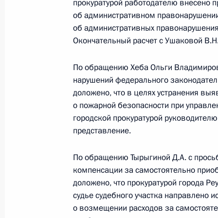
прокуратурой работодателю внесено п
Администрации Президента Росси
об административном правонарушении,
в Приёмной Президента Российско
об административных правонарушения
8 декабря 2016 года
Окончательный расчет с Ушаковой В.Н
24 августа 2018 года, 18:49
По обращению Хеба Ольги Владимиров
нарушений федерального законодател
доложено, что в целях устранения вы
О ходе исполнения поручения, дан
о пожарной безопасности при управл
конференц-связи жительницы Оренб
городской прокуратурой руководител
Президента Российской Федерации
представление.
Антоном Кобяковым в Приёмной Пр
граждан в Москве 13 июля 2018 г
По обращению Тырыгиной Д.А. с прось
24 августа 2018 года, 18:49
компенсации за самостоятельно прио
доложено, что прокуратурой города Р
судье судебного участка направлено 
о возмещении расходов за самостояте
О ходе исполнения поручения, дан