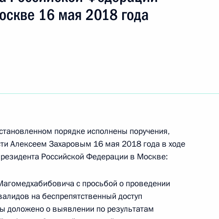
ть следующие материалы
оскве 16 мая 2018 года
ного по итогам личного приёма в режиме видео-
й области, проведённого по поручению
 советником Президента Российской Федерации
Президента Российской Федерации по приёму
года
становленном порядке исполнены поручения,
ти Алексеем Захаровым 16 мая 2018 года в ходе
ного по итогам личного приёма в режиме видео-
Президента Российской Федерации в Москве:
блики Алтай, проведённого по поручению
 начальником Управления Президента
агомедхабибовича с просьбой о проведении
с обращениями граждан и организаций
валидов на беспрепятственный доступ
ой Президента Российской Федерации
ы доложено о выявлении по результатам
я 2016 года