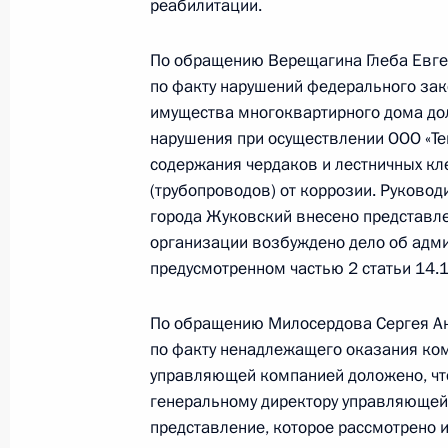
реабилитации.
конференц-связи жительницы Калуж
Президента Российской Федераци
По обращению Верещагина Глеба Евге
Федерации Андреем Белоусовым в
по факту нарушений федерального за
по приёму граждан в Москве 21 но
имущества многоквартирного дома до
24 августа 2018 года, 18:48
нарушения при осуществлении ООО «Т
содержания чердаков и лестничных кл
(трубопроводов) от коррозии. Руково
О ходе исполнения поручения, дан
города Жуковский внесено представле
организации возбуждено дело об адм
конференц-связи жительницы Росто
предусмотренном частью 2 статьи 14.1
Президента Российской Федерации
Российской Федерации по научно-
По обращению Милосердова Сергея Ан
в Приёмной Президента Российско
по факту ненадлежащего оказания ко
19 июня 2018 года
управляющей компанией доложено, чт
24 августа 2018 года, 18:48
генеральному директору управляющей
представление, которое рассмотрено 