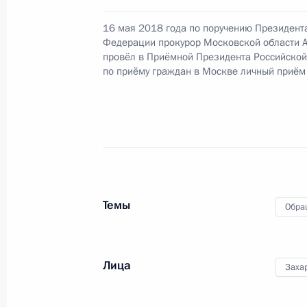
23 августа 2018 года, 18:52
16 мая 2018 года по поручению Президент
Федерации прокурор Московской области 
провёл в Приёмной Президента Российско
О ходе исполнения поручения, дан
по приёму граждан в Москве личный приём
конференц-связи жительницы Волог
Президента Российской Федерации
Российской Федерации по работе 
Михаилом Михайловским в Приёмн
по приёму граждан в Москве 25 фе
23 августа 2018 года, 18:48
Темы
Обра
О ходе исполнения поручения, дан
конференц-связи жительницы Респу
Лица
Заха
Президента Российской Федерации
Российской Федерации по работе 