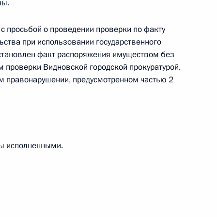
ны.
с просьбой о проведении проверки по факту
езультатам личного приёма, проведённого
ьства при использовании государственного
кой Федерации начальником Департамента
установлен факт распоряжения имуществом без
ному федеральному округу Мечиславом
ам проверки Видновской городской прокуратурой.
Российской Федерации по приёму граждан
м правонарушении, предусмотренном частью 2
ны исполненными.
езультатам личного приёма, проведённого
кой Федерации начальником управления
кой Федерации в Центральном федеральном
ёмной Президента Российской Федерации
я 2018 года