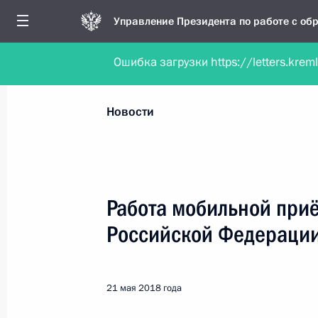
Управление Президента по работе с о
Ошибка загрузки https://letters.krem
Обратиться в форме электронного докуме
Все новости
Личный приём
Мобильна
Новости
Поиск по руководителю, географии и тематике
Работа мобильной при
Российской Федерации
Все руководители, регионы, города и темы
21 мая 2018 года