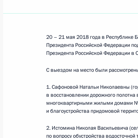
Показа
22 мая 2018 года, вторник
Совместный личный приём граждан
20 – 21 мая 2018 года в Республике 
Федерации по приёму граждан пров
Президента Российской Федерации по
работники департамента по обесп
Президента Российской Федерации в 
Российской Федерации по приёму 
агентства по государственным рез
С выездом на место были рассмотрен
22 мая 2018 года, 16:29
1. Сафоновой Натальи Николаевны (гор
в восстановлении дорожного полотна 
многоквартирными жилыми домами №№
22 мая 2018 года по поручению П
и благоустройства придомовой террит
Управления Президента Российско
и организаций Михаил Михайловск
2. Истомина Николая Васильевича (се
Федерации по приёму граждан в М
по вопросу обустройства водосточной