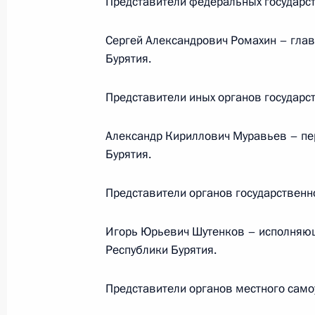
Представители федеральных государст
21 мая 2018 года, 20:02
Сергей Александрович Ромахин – гла
Бурятия.
18 мая 2018 года, пятница
Представители иных органов государс
18 мая 2018 года по поручению П
Управления Президента Российско
Александр Кириллович Муравьев – пе
и организаций Михаил Михайловск
Бурятия.
Федерации по приёму граждан в М
конференц-связи
Представители органов государственн
18 мая 2018 года, 22:56
Игорь Юрьевич Шутенков – исполняющ
Республики Бурятия.
О ходе исполнения поручения, дан
Представители органов местного само
конференц-связи жительницы Евре