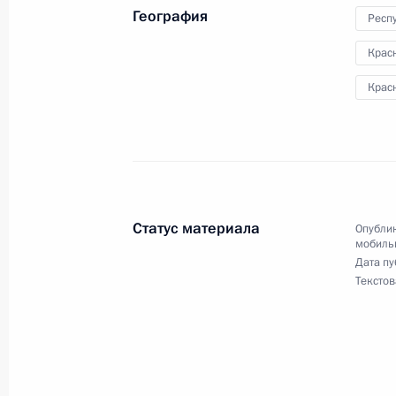
География
Респ
18 мая 2018 года, 22:54
Крас
Крас
17 мая 2018 года, четверг
17 мая 2018 года по поручению П
Управления Президента Российско
и организаций Михаил Михайловск
Федерации по приёму граждан в М
Статус материала
Опублик
конференц-связи
мобиль
Дата пу
17 мая 2018 года, 19:35
Текстов
Исполнены поручения, данные по р
по поручению Президента Российс