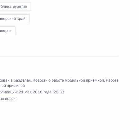
ублика Бурятия
ноярский край
ноярск
резидента Российской Федерации начальник
й Федерации по работе с обращениями граждан
ий провел в Приёмной Президента Российской
оскве личный приём граждан в режиме видео-
ован в разделах:
Новости о работе мобильной приёмной
,
Работа
ной приёмной
бликации:
21 мая 2018 года, 20:33
ая версия
езультатам личного приёма, проведённого
кой Федерации Руководителем Управления