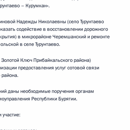
урунтаево – Курумкан».
виновой Надежды Николаевны (село Турунтаево
оказать содействие в восстановлении дорожного
окрытия) в микрорайоне Черемшанский и ремонте
льской в селе Турунтаево.
дента Российской Федерации в Республике
о Золотой Ключ Прибайкальского района)
низации предоставления услуг сотовой связи
 района.
ний даны необходимые поручения органам
ного по итогам личного приёма в режиме видео-
амоуправления Республики Бурятии.
цкого автономного округа, проведённого
кой Федерации советником Президента
 участие:
лименко в Приёмной Президента Российской
оскве 16 ноября 2017 года