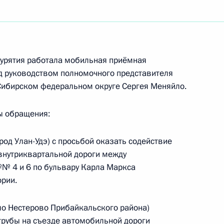
ть следующие материалы
 в Приёмной Президента Российской
Бурятия работала мобильная приёмная
едут 22 мая 2018 года уполномоченные лица –
д руководством полномочного представителя
ечению деятельности Приёмной Президента
Сибирском федеральном округе Сергея Меняйло.
граждан и работники Управления Федерального
ервам по Центральному федеральному округу
ы обращения:
од Улан-Удэ) с просьбой оказать содействие
внутриквартальной дороги между
 4 и 6 по бульвару Карла Маркса
резидента Российской Федерации начальник
ории.
й Федерации по работе с обращениями граждан
ий провел в Приёмной Президента Российской
ло Нестерово Прибайкальского района)
оскве личный приём граждан в режиме видео-
 трубы на съезде автомобильной дороги