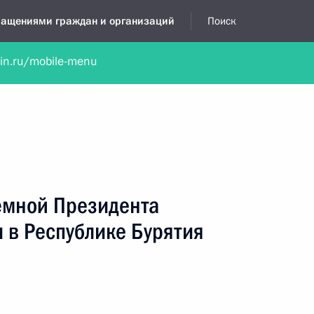
бращениями граждан и организаций
Поиск
lin.ru/mobile-menu
нта
Обратиться в устной форме
Новости
Обзоры обращени
я приёмная
май, 2018
ёмной Президента
 в Республике Бурятия