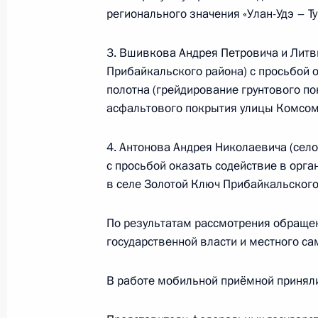
конференц-связи
регионального значения «Улан-Удэ – Т
22 мая 2018 года, 16:13
3. Вшивкова Андрея Петровича и Лит
Прибайкальского района) с просьбой 
полотна (грейдирование грунтового п
21 мая 2018 года, понедельник
асфальтового покрытия улицы Комсомо
Работа мобильной приёмной Прези
4. Антонова Андрея Николаевича (сел
Бурятия
с просьбой оказать содействие в орга
21 мая 2018 года, 20:33
в селе Золотой Ключ Прибайкальского
По результатам рассмотрения обраще
О ходе исполнения поручения, дан
государственной власти и местного с
конференц-связи жительницы Нене
по поручению Президента Российс
В работе мобильной приёмной приняли
Российской Федерации Германом К
Федерации по приёму граждан в М