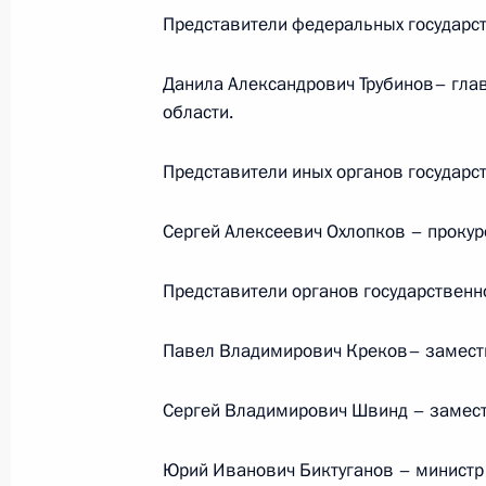
в Томской области мобильной при
Представители федеральных государст
8 мая 2018 года, 21:26
Данила Александрович Трубинов– гла
области.
О ходе исполнения поручения, дан
Представители иных органов государс
конференц-связи жителя Вологодск
Президента Российской Федерации
Сергей Алексеевич Охлопков – прокур
Российской Федерации по социаль
с государствами – участниками Сод
Представители органов государственн
Абхазия и Республикой Южная Осе
Российской Федерации по приёму г
Павел Владимирович Креков– замести
8 мая 2018 года, 21:25
Сергей Владимирович Швинд – замест
О ходе исполнения поручения, дан
Юрий Иванович Биктуганов – министр