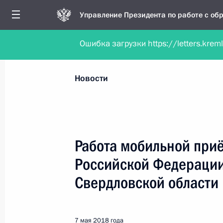
Управление Президента по работе с о
Ошибка загрузки https://letters.krem
Обратиться в форме электронного докуме
Все новости
Личный приём
Мобильна
Новости
Поиск по руководителю, географии и тематике
Работа мобильной при
Российской Федерации
Все руководители, регионы, города и темы
Свердловской области
7 мая 2018 года