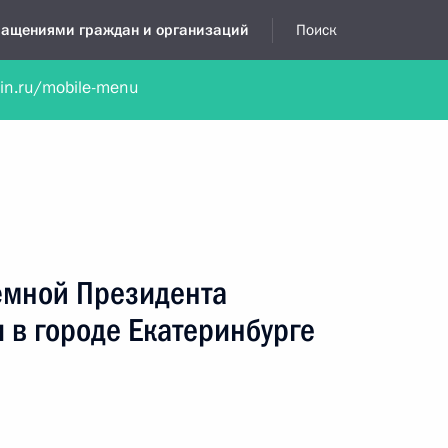
бращениями граждан и организаций
Поиск
lin.ru/mobile-menu
нта
Обратиться в устной форме
Новости
Обзоры обращени
я приёмная
май, 2018
ёмной Президента
 в городе Екатеринбурге