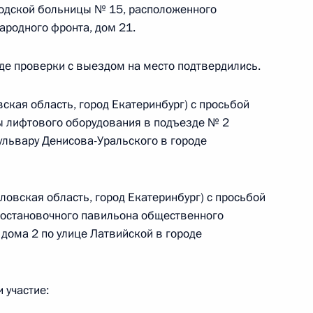
родской больницы № 15, расположенного
Народного фронта, дом 21.
де проверки с выездом на место подтвердились.
ного по итогам личного приёма в режиме видео-
ская область, город Екатеринбург) с просьбой
ого края, проведённого по поручению
ы лифтового оборудования в подъезде № 2
 начальником Управления Президента
ульвару Денисова-Уральского в городе
венным связям и коммуникациям Александром
 Российской Федерации по приёму граждан
овская область, город Екатеринбург) с просьбой
 остановочного павильона общественного
дома 2 по улице Латвийской в городе
 участие:
я поручений, данных по итогам работы