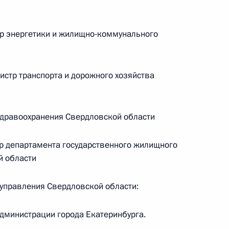
ой области, проведенного по поручению
и помощником Президента Российской
 Приемной Президента Российской Федерации
р энергетики и жилищно-коммунального
рта 2018 года
стр транспорта и дорожного хозяйства
здравоохранения Свердловской области
боты мобильной приёмной Президента
р департамента государственного жилищного
атеринбурге Свердловской области
й области
управления Свердловской области:
дента Российской Федерации в городе
дминистрации города Екатеринбурга.
ти