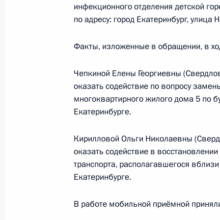
мобильной приёмной Президента
инфекционного отделения детской го
по адресу: город Екатеринбург, улица 
10 мая 2018 года, 19:35
Факты, изложенные в обращении, в хо
О ходе исполнения поручения, дан
Чепкиной Елены Георгиевны (Свердлов
конференц-связи жителя Хабаровск
оказать содействие по вопросу замен
Президента Российской Федерации
многоквартирного жилого дома 5 по б
Российской Федерации по общест
Екатеринбурге.
Смирновым в Приёмной Президента
в Москве 1 февраля 2018 года
Кирилловой Ольги Николаевны (Свердл
10 мая 2018 года, 19:30
оказать содействие в восстановлении
транспорта, располагавшегося вблизи 
Екатеринбурге.
8 мая 2018 года, вторник
В работе мобильной приёмной приняли
О ходе исполнения пункта 5 перечн