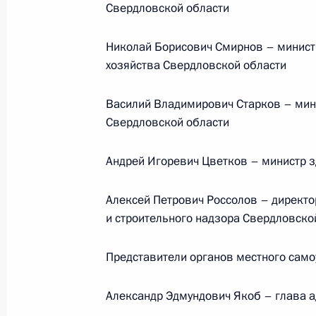
конференц-связи жителя Ярославск
Свердловской области
Президента Российской Федераци
Федерации Николаем Цукановым в
Николай Борисович Смирнов – минист
по приему граждан в Москве 15 ма
хозяйства Свердловской области
8 мая 2018 года, 21:23
Василий Владимирович Старков – мини
Свердловской области
7 мая 2018 года, понедельник
Андрей Игоревич Цветков – министр 
Перечень поручений по итогам ра
Алексей Петрович Россолов – директо
Российской Федерации в городе Ек
и строительного надзора Свердловско
7 мая 2018 года, 21:05
Представители органов местного само
Работа мобильной приёмной Прези
Александр Эдмундович Якоб – глава а
Екатеринбурге Свердловской облас