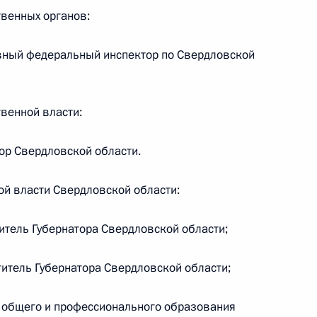
ёмной Президента Российской Федерации
венных органов:
вный федеральный инспектор по Свердловской
ного по итогам личного приёма в режиме видео-
твенной власти:
ой области, проведённого по поручению
 начальником Управления Президента
ор Свердловской области.
но-экономическому сотрудничеству
ружества Независимых Государств, Республикой
ой власти Свердловской области:
тия Олегом Говоруном в Приёмной Президента
раждан в Москве 10 апреля 2018 года
тель Губернатора Свердловской области;
итель Губернатора Свердловской области;
ного по итогам личного приема в режиме видео-
 общего и профессионального образования