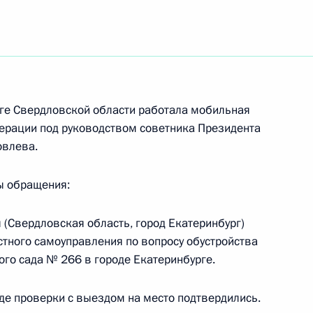
ть следующие материалы
ного по итогам личного приёма в режиме видео-
кой области, проведённого по поручению
и начальником Управления информационного
 Президента Российской Федерации Сергеем
рге Свердловской области работала мобильная
Российской Федерации по приёму граждан
ерации под руководством советника Президента
овлева.
ы обращения:
(Свердловская область, город Екатеринбург)
ного по итогам личного приёма в режиме видео-
стного самоуправления по вопросу обустройства
шской Республики, проведённого по поручению
ого сада № 266 в городе Екатеринбурге.
и помощником Президента Российской
ьного управления Президента Российской
де проверки с выездом на место подтвердились.
 в Приёмной Президента Российской