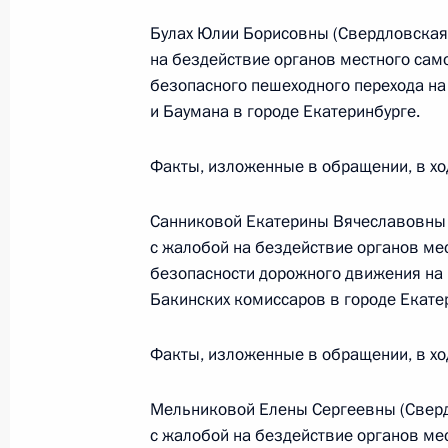
Федерации по приёму граждан в М
Булах Юлии Борисовны (Свердловская 
на бездействие органов местного сам
11 мая 2018 года, 19:01
безопасного пешеходного перехода н
и Баумана в городе Екатеринбурге.
10 мая 2018 года, четверг
Факты, изложенные в обращении, в хо
10 мая 2018 года по поручению П
Управления Государственной фель
Санниковой Екатерины Вячеславовны (
по Центральному федеральному окр
с жалобой на бездействие органов ме
Президента Российской Федерации
безопасности дорожного движения на 
Бакинских комиссаров в городе Екате
граждан
10 мая 2018 года, 19:36
Факты, изложенные в обращении, в хо
Мельниковой Елены Сергеевны (Свердл
Исполнен пункт 2 перечня поручени
с жалобой на бездействие органов ме