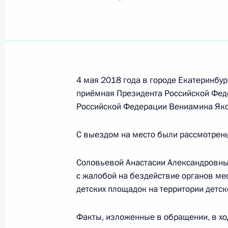
Показа
О ходе исполнения поручения, дан
конференц-связи жителя Белгородс
Президента Российской Федераци
и документационного обеспечения
4 мая 2018 года в городе Екатеринбу
Осиповым в Приёмной Президента 
приёмная Президента Российской Фед
Российской Федерации Вениамина Як
в Москве 24 марта 2017 года
11 мая 2018 года, 19:01
С выездом на место были рассмотрен
Соловьевой Анастасии Александровны 
О ходе исполнения поручения, дан
с жалобой на бездействие органов ме
конференц-связи жительницы Чува
детских площадок на территории детск
Президента Российской Федераци
Федерации – начальником Контрол
Факты, изложенные в обращении, в хо
Федерации Константином Чуйченко