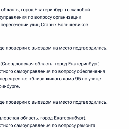
оскве 21 марта 2017
область, город Екатеринбург) с жалобой
оуправления по вопросу организации
а пересечении улиц Старых Большевиков
де проверки с выездом на место подтвердились.
резидента Российской Федерации начальник
дъегерской службы Российской Федерации
Свердловская область, город Екатеринбург)
угу Евгений Трифонов провёл в Приёмной
стного самоуправления по вопросу обеспечения
 по приёму граждан в Москве личный приём
перекрестке вблизи жилого дома 95 по улице
ринбурге.
де проверки с выездом на место подтвердились.
овская область, город Екатеринбург),
й, данных по итогам работы в Томской области
стного самоуправления по вопросу ремонта