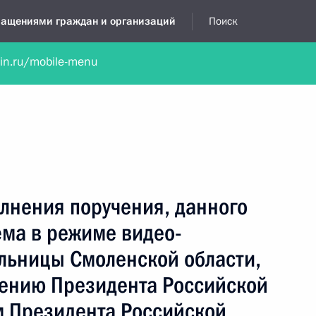
бращениями граждан и организаций
Поиск
lin.ru/mobile-menu
нта
Обратиться в устной форме
Новости
Обзоры обращени
я приёмная
март, 2018
лнения поручения, данного
ёма в режиме видео-
льницы Смоленской области,
чению Президента Российской
 Президента Российской