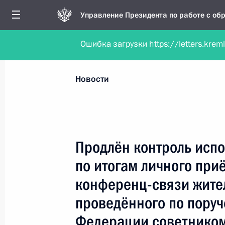
Управление Президента по работе с о
Ошибка загрузки https://letters.krem
Обратиться в форме электронного докуме
Все новости
Личный приём
Мобильна
Новости
Поиск по руководителю, географии и тематике
Продлён контроль испо
по итогам личного при
Все руководители, регионы, города и темы
конференц-связи жите
проведённого по пору
Федерации советником