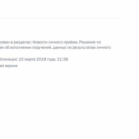
иёмной Президента Российской Федерации
ля 2017 года
ован в разделах:
Новости личного приёма
,
Решения по
м об исполнении поручений, данных по результатам личного
 Президента Российской Федерации Московский
ислав Приходченко провёл в Приёмной
бликации:
15 марта 2018 года, 21:38
ая версия
 по приёму граждан в Москве личный приём
й, данных по итогам работы в городе
сти мобильной приёмной Президента