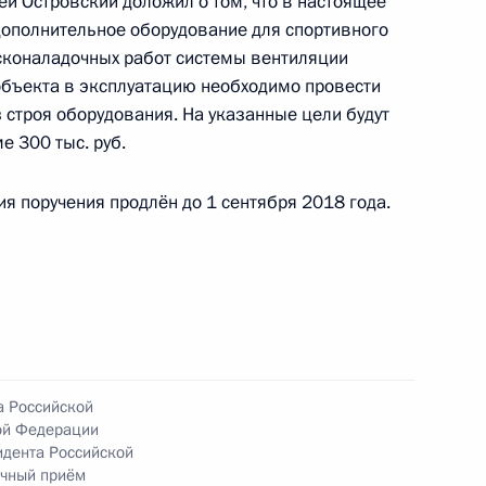
ей Островский доложил о том, что в настоящее
дополнительное оборудование для спортивного
сконаладочных работ системы вентиляции
объекта в эксплуатацию необходимо провести
строя оборудования. На указанные цели будут
ного по итогам личного приёма в режиме видео-
 300 тыс. руб.
ромской области, проведённого по поручению
и помощником Президента Российской
я поручения продлён до 1 сентября 2018 года.
риёмной Президента Российской Федерации
варя 2016 года
ного по итогам личного приема в режиме видео-
а Российской
блики Дагестан, проведённого по поручению
ой Федерации
и помощником Президента Российской
идента Российской
 Приёмной Президента Российской Федерации
ичный приём