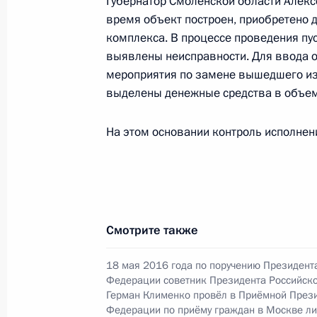
Губернатор Смоленской области Алекс
время объект построен, приобретено 
16 марта 2018 года, 16:05
комплекса. В процессе проведения пу
выявлены неисправности. Для ввода 
мероприятия по замене вышедшего из 
О ходе исполнения поручения, дан
выделены денежные средства в объеме
конференц-связи жительницы Кост
Президента Российской Федераци
На этом основании контроль исполнени
Федерации Игорем Левитиным в П
по приёму граждан в Москве 27 ян
16 марта 2018 года, 16:04
Смотрите также
О ходе исполнения поручения, дан
18 мая 2016 года по поручению Президент
конференц-связи жительницы Респу
Федерации советник Президента Российск
Президента Российской Федераци
Герман Клименко провёл в Приёмной През
Федерации Владимиром Кожиным в
Федерации по приёму граждан в Москве л