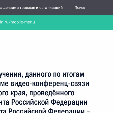
бращениями граждан и организаций
Поиск
lin.ru/mobile-menu
нта
Обратиться в устной форме
Новости
Обзоры обращени
я приёмная
февраль, 2018
учения, данного по итогам
име видео-конференц-связи
го края, проведённого
нта Российской Федерации
а Российской Федерации –