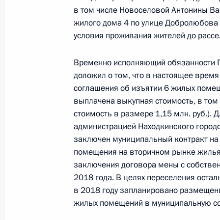
в том числе Новоселовой Антонины Ва
27 декабря 2017 года
жилого дома 4 по улице Добролюбова 
2 февраля 2018 года, 18:57
условия проживания жителей до рассе
Временно исполняющий обязанности Г
О ходе исполнения поручения, дан
доложил о том, что в настоящее вре
конференц-связи жительницы Курск
соглашения об изъятии 6 жилых поме
Президента Российской Федерации
выплачена выкупная стоимость, в том
Администрации Президента Росси
стоимость в размере 1,15 млн. руб.).
в Приёмной Президента Российско
администрацией Находкинского городс
заключен муниципальный контракт на
18 апреля 2017 года
помещения на вторичном рынке жилья
2 февраля 2018 года, 18:38
заключения договора мены с собстве
2018 года. В целях переселения оста
в 2018 году запланировано размещен
О ходе исполнения поручения, дан
жилых помещений в муниципальную со
конференц-связи жительницы Прим