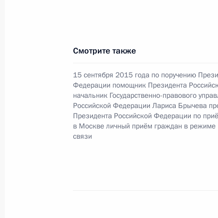
Президента Российской Федерации
Администрации Президента Росси
в Приёмной Президента Российско
октября 2017 года
Смотрите также
2 февраля 2018 года, 18:38
15 сентября 2015 года по поручению През
Федерации помощник Президента Российс
начальник Государственно-правового упра
Российской Федерации Лариса Брычева пр
О ходе исполнения поручения, дан
Президента Российской Федерации по при
конференц-связи жительницы Тульс
в Москве личный приём граждан в режиме
Президента Российской Федераци
связи
Федерации Игорем Левитиным в П
по приему граждан в Москве 31 ок
2 февраля 2018 года, 18:37