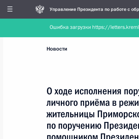
Управление Президента по работе с о
Ошибка загрузки https://letters.krem
Обратиться в форме электронного докуме
Все новости
Личный приём
Мобильна
Новости
Поиск по руководителю, географии и тематике
О ходе исполнения пор
личного приёма в реж
Все руководители, регионы, города и темы
жительницы Приморско
по поручению Президе
помощником Президент