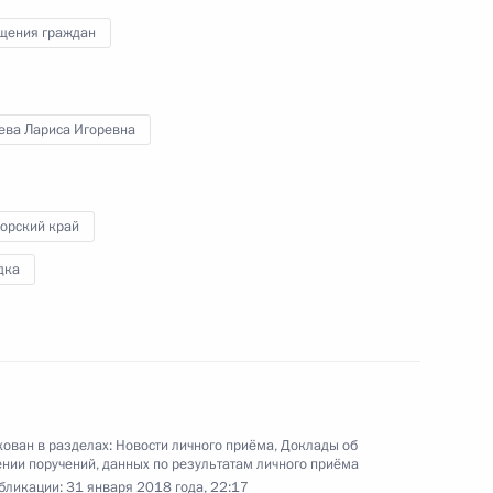
ного по итогам личного приёма в режиме видео-
щения граждан
ой области, проведённого по поручению
 советником Президента Российской Федерации
резидента Российской Федерации по приёму
6 года
ева Лариса Игоревна
орский край
дка
ю Президента Российской Федерации начальник
й Федерации по общественным связям
ов провёл в Приёмной Президента Российской
оскве личный приём граждан в режиме видео-
ован в разделах:
Новости личного приёма
,
Доклады об
нии поручений, данных по результатам личного приёма
бликации:
31 января 2018 года, 22:17