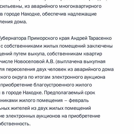
сильевны, из аварийного многоквартирного
в городе Находке, обеспечив надлежащие
ления дома.
убернатора Приморского края Андрей Тарасенко
ного по итогам личного приёма в режиме видео-
мя с собственниками жилых помещений заключены
ой области, проведённого по поручению
щений путем выкупа, собственникам квартир
 первым заместителем Руководителя
 числе Новоселовой A.B. (выплачена выкупная
йской Федерации Алексеем Громовым
 Для переселения двух человек из аварийного дома
й Федерации по приёму граждан в Москве
кого округа по итогам электронного аукциона
 приобретение благоустроенного жилого
 в городе Находке. Предполагаемый срок
нниками жилого помещения – февраль
льных жителей из двух жилых помещений
ие электронных аукционов на приобретение
ного по итогам личного приёма в режиме видео-
бственность.
орского края, проведённого по поручению