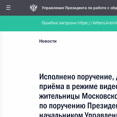
Управление Президента по работе с о
Ошибка загрузки https://letters.krem
Обратиться в форме электронного докуме
Все новости
Личный приём
Мобильна
Новости
Поиск по руководителю, географии и тематике
Исполнено поручение, 
приёма в режиме виде
Все руководители, регионы, города и темы
жительницы Московско
по поручению Президе
начальником Управлен