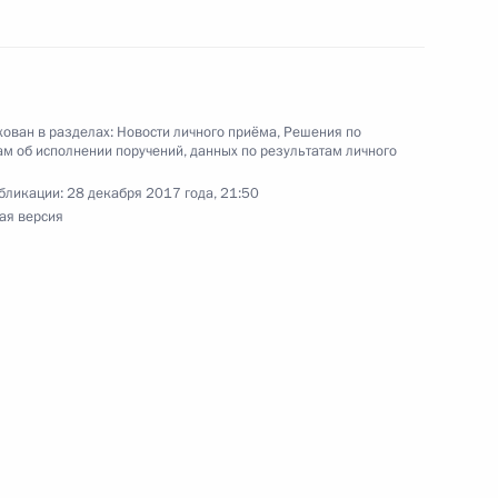
Калимулиным в Приёмной Президента
раждан в Москве 17 сентября 2015 года
ован в разделах:
Новости личного приёма
,
Решения по
м об исполнении поручений, данных по результатам личного
тогам личного приёма в режиме видео-
бликации:
28 декабря 2017 года, 21:50
рской области, проведённого по поручению
ая версия
 советником Президента Российской Федерации
езидента Российской Федерации по приёму
7 года
та 6 перечня поручений, данных по итогам
тия – Алания мобильной приёмной Президента