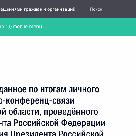
бращениями граждан и организаций
Поиск
lin.ru/mobile-menu
нта
Обратиться в устной форме
Новости
Обзоры обращени
я приёмная
декабрь, 2017
данное по итогам личного
о-конференц-связи
й области, проведённого
нта Российской Федерации
ия Президента Российской