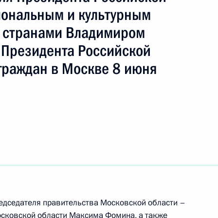
ть следующие материалы
ональным и культурным
 странами Владимиром
ного по итогам личного приёма в режиме видео-
Президента Российской
ромской области, проведённого по поручению
 советником Президента Российской Федерации
граждан в Москве 8 июня
Президента Российской Федерации по приёму
года
я поручений, данных по итогам работы
риёмной Президента Российской Федерации
едседателя правительства Московской области –
осковской области Максима Фомина, а также