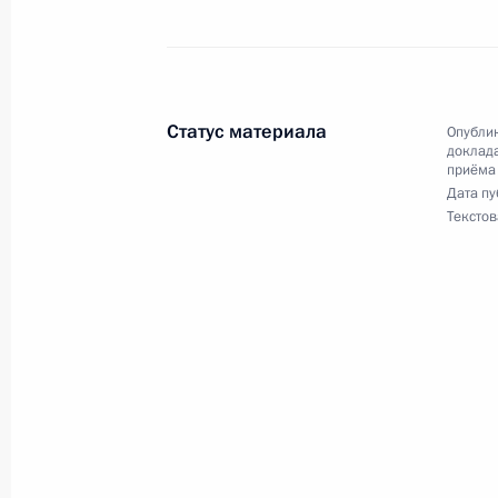
Российской Федерации Дмитрием 
Российской Федерации по приёму г
28 декабря 2017 года, 21:49
Статус материала
Опублик
доклада
приёма
Исполнено поручение, данное по и
Дата пу
конференц-связи жительницы Сама
Текстов
Президента Российской Федерации
Антоном Кобяковым в Приёмной Пр
граждан в Москве 10 февраля 201
28 декабря 2017 года, 21:49
Продлён контроль исполнения пунк
работы в Республике Северная Осе