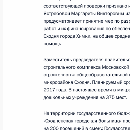
О ходе исполнения поручения, дан
соответствующей проверки признано 
конференц-связи жительницы Росто
Ястребовой Маргариты Викторовны из
Президента Российской Федераци
предусматривает принятие мер по раз
Федерации Андреем Белоусовым в
работ и их финансирования по обеспе
по приему граждан в Москве 21 но
Сходня города Химки, на общее средн
помощь.
29 декабря 2017 года, 19:31
Заместитель председателя правитель
строительного комплекса Московской
О ходе исполнения поручения, дан
строительства общеобразовательной 
конференц-связи жителя Самарской
микрорайона Сходня. Планируемый сро
Президента Российской Федерации
2017 года. В настоящее время в микр
Президента Российской Федерации
дошкольных учреждения на 375 мест.
Федерации в Приёмной Президента
в Москве 25 октября 2016 года
На территории государственного бюдж
«Сходненская городская больница» пр
29 декабря 2017 года, 11:03
на 200 посещений в смену. Государств