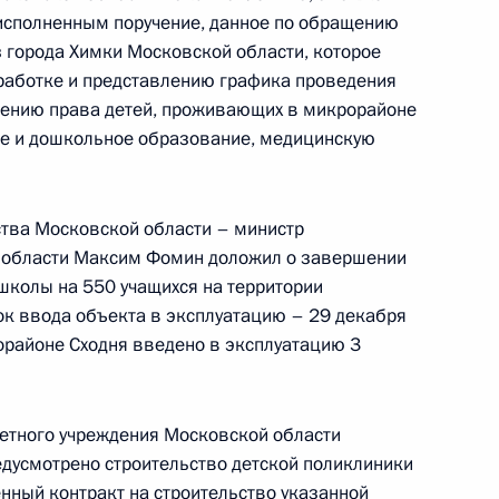
ного по итогам личного приема в режиме видео-
исполненным поручение, данное по обращению
вской области, проведенного по поручению
 города Химки Московской области, которое
и помощником Президента Российской
работке и представлению графика проведения
 Приемной Президента Российской Федерации
чению права детей, проживающих в микрорайоне
ября 2017 года
ее и дошкольное образование, медицинскую
ства Московской области – министр
 области Максим Фомин доложил о завершении
ного по итогам личного приёма в режиме видео-
школы на 550 учащихся на территории
 области, проведённого по поручению
к ввода объекта в эксплуатацию – 29 декабря
 заместителем Руководителя Администрации
орайоне Сходня введено в эксплуатацию 3
 — пресс-секретарем Президента Российской
 Российской Федерации по приёму граждан
етного учреждения Московской области
едусмотрено строительство детской поликлиники
енный контракт на строительство указанной