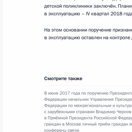
детской поликлиники заключён. Плани
в эксплуатацию – IV квартал 2018 год
28 декабря 2017 года, четверг
На этом основании поручение признан
Исполнено поручение, данное по и
в эксплуатацию оставлен на контроле 
конференц-связи жительницы Моск
Президента Российской Федерации
Российской Федерации по внешне
в Приёмной Президента Российско
26 марта 2015 года
Смотрите также
28 декабря 2017 года, 21:50
8 июня 2017 года по поручению Президент
Федерации начальник Управления Президе
Федерации по межрегиональным и культур
Исполнено поручение, данное по и
с зарубежными странами Владимир Чернов
конференц-связи жительницы Моск
в Приёмной Президента Российской Федер
Президента Российской Федерации
граждан в Москве личный приём граждан в
конференц-связи
Российской Федерации по межреги