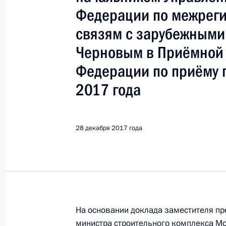
Показа
Федерации по межреги
связям с зарубежными
О ходе исполнения поручения, дан
Черновым в Приёмной 
конференц-связи жительницы Кост
Президента Российской Федерации
Федерации по приёму 
Михаилом Федотовым в Приёмной 
2017 года
граждан в Москве 15 марта 2017 
29 декабря 2017 года, 19:59
28 декабря 2017 года
О ходе исполнения пункта 3 перечн
в Псковской области мобильной п
29 декабря 2017 года, 19:36
На основании доклада заместителя пр
министра строительного комплекса М