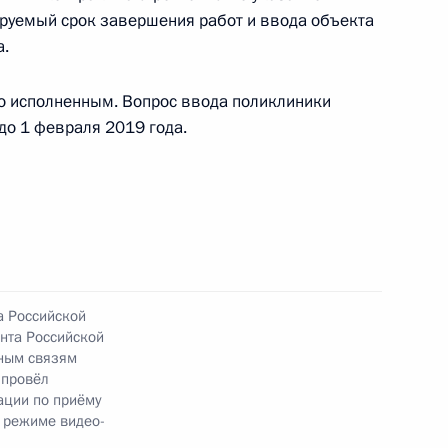
руемый срок завершения работ и ввода объекта
а.
о исполненным. Вопрос ввода поликлиники
тогам личного приёма в режиме видео-
до 1 февраля 2019 года.
овской области, проведённого по поручению
 начальником Управления Президента
й политике Александром Манжосиным
й Федерации по приёму граждан в Москве
а Российской
нта Российской
ным связям
тогам личного приёма в режиме видео-
 провёл
овской области, проведённого по поручению
ации по приёму
 начальником Управления Президента
 режиме видео-
ональным и культурным связям с зарубежными