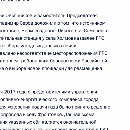
реля 2017 года
ий Овсянников и заместитель Председателя
адимир Серов доложили о том, что источником
онтовое, Верхнесадовое, Пироговка, Семеренко,
ительная станция у села Холмовка (далее ГРС
к
се сбора исходных данных в связи
ыявлено несоответствие месторасположения ГРС
тогам личного приёма в режиме видео-
ативным требованиям безопасности Российской
ской области, проведённого по поручению
ние о выборе новой площадки для размещения
и начальником Управления информационного
 Президента Российской Федерации Сергеем
Российской Федерации по приёму граждан
я 2017 года с представителями управления
опливно-энергетического комплекса города
для ускорения подачи газа было принято решение
зопровода к селу Фронтовое. Данная схема
ия указанных сёл является окончательной.
комендовано подать комплект документов в ГУЛ