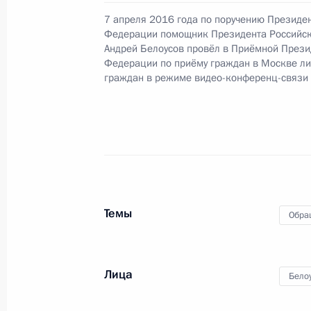
7 апреля 2016 года по поручению Президе
Федерации помощник Президента Российс
Продлён контроль исполнения пору
Андрей Белоусов провёл в Приёмной Прези
в режиме видео-конференц-связи ж
Федерации по приёму граждан в Москве л
по поручению Президента Российс
граждан в режиме видео-конференц-связи
Президента Российской Федерации
Осиповым в Приёмной Президента 
в Москве 8 октября 2015 года
18 декабря 2017 года, 22:21
Темы
Продлён контроль исполнения пору
Обра
в режиме видео-конференц-связи ж
по поручению Президента Россий
Российской Федерации Игорем Лев
Лица
Бело
Федерации по приёму граждан в Мо