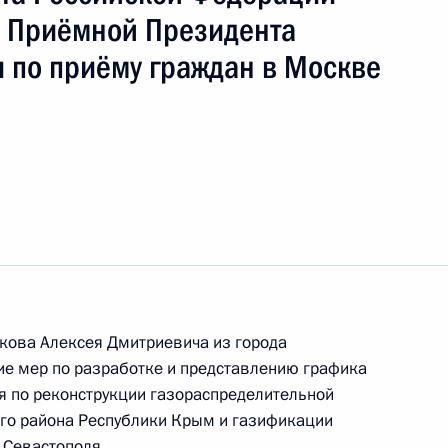
ть следующие материалы
 Приёмной Президента
 по приёму граждан в Москве
ного по итогам личного приёма в режиме видео-
траханской области, проведённого
кой Федерации начальником Управления
ного обеспечения Президента Российской
риёмной Президента Российской Федерации
нтября 2017 года
ного по итогам личного приёма в режиме видео-
кова Алексея Дмитриевича из города
й области, проведённого по поручению
ие мер по разработке и представлению графика
 начальником Управления Президента
я по реконструкции газораспределительной
с обращениями граждан и организаций
ого района Республики Крым и газификации
ой Президента Российской Федерации
 Севастополя.