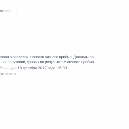
стополь
я поручений, данных по итогам работы в городе
бильной приёмной Президента
ован в разделах:
Новости личного приёма
,
Доклады об
нии поручений, данных по результатам личного приёма
бликации:
18 декабря 2017 года, 16:39
я поручений, данных по итогам работы в городе
ая версия
бильной приёмной Президента Российской
я поручений, данных по итогам работы