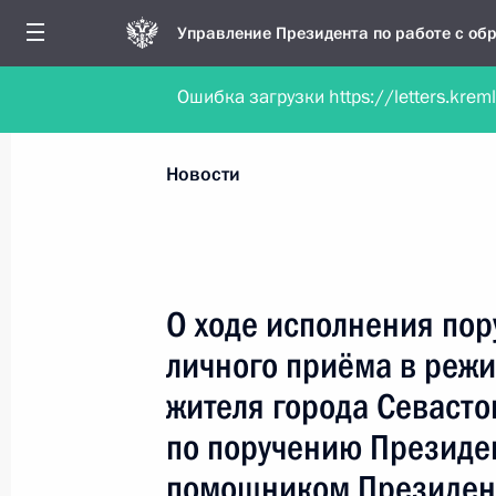
Управление Президента по работе с о
Ошибка загрузки https://letters.krem
Обратиться в форме электронного докуме
Все новости
Личный приём
Мобильна
Новости
Поиск по руководителю, географии и тематике
О ходе исполнения пор
личного приёма в реж
Все руководители, регионы, города и темы
жителя города Севасто
по поручению Президе
помощником Президен