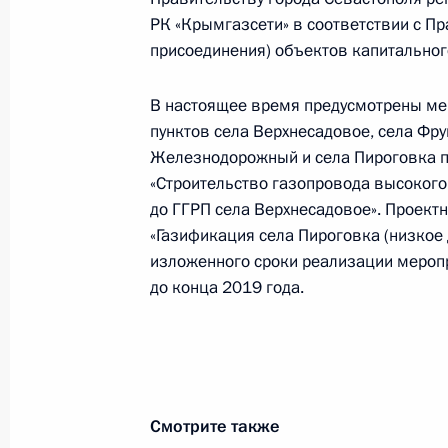
Исполнено поручение, данное по и
РК «Крымгазсети» в соответствии с П
конференц-связи жительницы Архан
присоединения) объектов капитальног
Президента Российской Федерации
Александром Бедрицким в Приёмн
В настоящее время предусмотрены ме
по приёму граждан в Москве 29 но
пунктов села Верхнесадовое, села Фру
18 декабря 2017 года, 22:24
Железнодорожный и села Пироговка п
«Строительство газопровода высокого 
до ГГРП села Верхнесадовое». Проект
«Газификация села Пироговка (низкое 
Продлён контроль исполнения пору
изложенного сроки реализации мероп
в режиме видео-конференц-связи ж
до конца 2019 года.
по поручению Президента Российс
информационного и документацион
Федерации Сергеем Осиповым в П
по приёму граждан в Москве 22 ию
18 декабря 2017 года, 22:23
Смотрите также