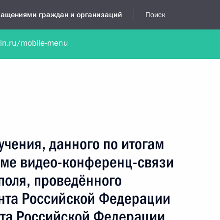
бращениями граждан и организаций
Поиск
lin.ru/mobile-menu
нта
Обратиться в устной форме
Новости
Обзоры обращени
я приёмная
декабрь, 2017
учения, данного по итогам
име видео-конференц-связи
поля, проведённого
нта Российской Федерации
та Российской Федерации