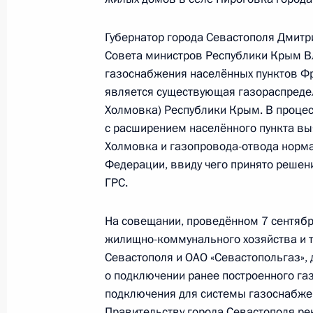
по приёму граждан в Москве 27 ап
Губернатор города Севастополя Дмитр
19 декабря 2017 года, 20:47
Совета министров Республики Крым Вл
газоснабжения населённых пунктов Фр
является существующая газораспредел
18 декабря 2017 года, понедельни
Холмовка) Республики Крым. В процес
с расширением населённого пункта в
Исполнено поручение, данное по и
Холмовка и газопровода-отвода норм
конференц-связи жительницы Брян
Федерации, ввиду чего принято реше
Президента Российской Федераци
ГРС.
и документационного обеспечения
Осиповым в Приёмной Президента 
На совещании, проведённом 7 сентябр
в Москве 24 марта 2017 года
жилищно-коммунального хозяйства и т
18 декабря 2017 года, 22:25
Севастополя и ОАО «Севастопольгаз», 
о подключении ранее построенного га
подключения для системы газоснабжен
Правительству города Севастополя ре