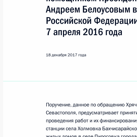
Показа
Андреем Белоусовым в
Российской Федерации
О ходе исполнения поручения, дан
7 апреля 2016 года
конференц-связи жителя города Ас
по поручению Президента Российс
информационного и документацион
18 декабря 2017 года
Федерации Сергеем Осиповым в П
по приёму граждан в Москве 22 се
19 декабря 2017 года, 20:48
О ходе исполнения поручения, дан
Поручение, данное по обращению Хряч
конференц-связи жителя Ростовско
Севастополя, предусматривает принят
Президента Российской Федерации
проведения работ и их финансировани
Российской Федерации по работе 
станции села Холмовка Бахчисарайск
Михаилом Михайловским в Приёмн
жилых домов в селе Пироговка города