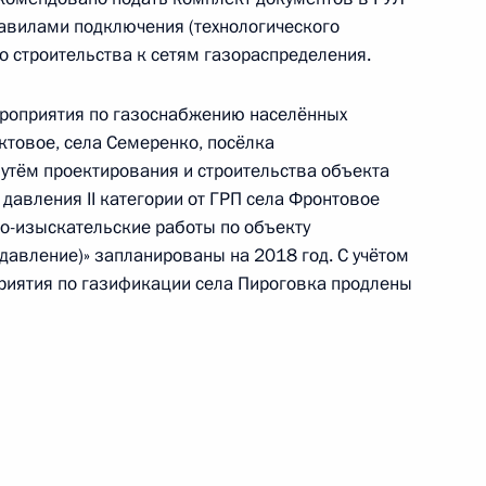
тогам личного приёма в режиме видео-
равилами подключения (технологического
гельской области, проведённого по поручению
о строительства к сетям газораспределения.
 советником Президента Российской Федерации
ой Президента Российской Федерации
роприятия по газоснабжению населённых
ября 2017 года
ктовое, села Семеренко, посёлка
утём проектирования и строительства объекта
давления II категории от ГРП села Фронтовое
но-изыскательские работы по объекту
давление)» запланированы на 2018 год. С учётом
чения, данного по итогам личного приёма
риятия по газификации села Пироговка продлены
ительницы Ульяновской области, проведённого
кой Федерации начальником Управления
ного обеспечения Президента Российской
риёмной Президента Российской Федерации
ля 2016 года