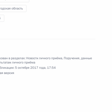
годская область
6
ного по итогам личного приёма в режиме видео-
й области, проведённого по поручению
 советником Президента Российской Федерации
ой Президента Российской Федерации
раля 2017 года
ован в разделах:
Новости личного приёма
,
Поручения, данные
льтатам личного приёма
бликации:
5 октября 2017 года, 17:54
ая версия
ного по итогам личного приёма в режиме видео-
ой области, проведённого по поручению
 советником Президента Российской Федерации
Президента Российской Федерации по приёму