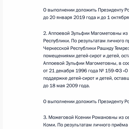
О ходе исполнения поручения, дан
О выполнении доложить Президенту Ро
конференц-связи жительницы Рязан
до 20 января 2019 года и до 1 октября
Президента Российской Федерации
Президента Российской Федерации
2. Аппоевой Зульфии Магометовны из
Российской Федерации по приему 
Республики. По результатам личного п
9 октября 2017 года, 19:42
Черкесской Республики Рашиду Темре
помещениями детей-сирот и детей, ост
Аппоевой Зульфии Магометовны, в со
от 21 декабря 1996 года № 159-ФЗ «О
6 октября 2017 года, пятница
поддержке детей-сирот и детей, остав
6 октября 2017 года по поручени
до 18 мая 2009 года.
исполняющий обязанности начальн
государственного речного надзора
О выполнении доложить Президенту Ро
транспорта Александр Яшкин пров
Федерации по приёму граждан в М
3. Можеговой Ксении Романовны из с
Коми. По результатам личного приёма
6 октября 2017 года, 22:05