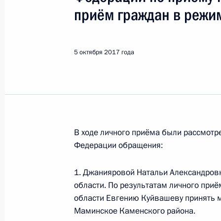
Показа
приём граждан в режи
Продлён контроль исполнения пору
в режиме видео-конференц-связи ж
5 октября 2017 года
по поручению Президента Российс
Российской Федерации Михаилом 
Федерации по приёму граждан в М
9 октября 2017 года, 19:44
В ходе личного приёма были рассмот
Федерации обращения:
О ходе исполнения пункта 2 перечн
в Пензенской области мобильной 
1. Джанияровой Натальи Александров
9 октября 2017 года, 19:43
области. По результатам личного при
области Евгению Куйвашеву принять 
Маминское Каменского района.