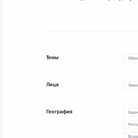
О ходе исполнения поручения, дан
конференц-связи жителя Вологодск
Президента Российской Федерации
Александрой Левицкой в Приёмной
Темы
Обра
граждан в Москве 15 февраля 201
6 октября 2017 года, 18:42
Лица
Леви
О ходе исполнения поручения, дан
конференц-связи жителя Пермского
География
Кара
Российской Федерации первым зам
Президента Российской Федерации
Респ
Российской Федерации по приёму 
Влад