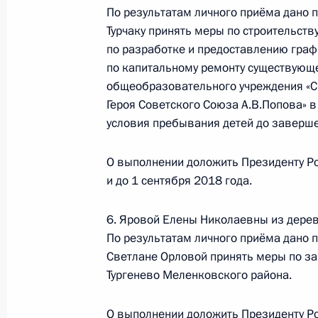
О ходе исполнения поручения, дан
По результатам личного приёма дано 
конференц-связи жителя Тамбовско
Турчаку принять меры по строительств
по разработке и предоставлению граф
Президента Российской Федерации
по капитальному ремонту существующ
Российской Федерации по вопроса
общеобразовательного учреждения «
Президента Российской Федерации
Героя Советского Союза А.В.Попова» 
2016 года
условия пребывания детей до заверше
6 октября 2017 года, 18:44
О выполнении доложить Президенту Р
и до 1 сентября 2018 года.
О ходе исполнения поручения, дан
конференц-связи жителя Вологодск
6. Яровой Елены Николаевны из дерев
Президента Российской Федерации
По результатам личного приёма дано 
Российской Федерации по примен
Светлане Орловой принять меры по з
электронной демократии Андреем 
Тургенево Меленковского района.
Федерации по приёму граждан в М
О выполнении доложить Президенту Ро
6 октября 2017 года, 18:43