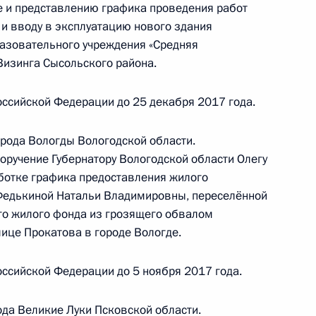
е и представлению графика проведения работ
 и вводу в эксплуатацию нового здания
азовательного учреждения «Средняя
ного по итогам личного приёма в режиме видео-
Визинга Сысольского района.
 области, проведённого по поручению
 начальником Управления Президента
ссийской Федерации до 25 декабря 2017 года.
енным проектам в Приёмной Президента
граждан в Москве 26 января 2017 года
орода Вологды Вологодской области.
оручение Губернатору Вологодской области Олегу
ботке графика предоставления жилого
 Федькиной Натальи Владимировны, переселённой
го жилого фонда из грозящего обвалом
я поручений, данных по итогам работы
лице Прокатова в городе Вологде.
приёмной Президента
ссийской Федерации до 5 ноября 2017 года.
ода Великие Луки Псковской области.