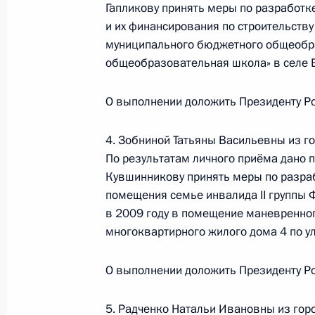
Гапликову принять меры по разработк
и их финансирования по строительству
муниципального бюджетного общеобр
О ходе исполнения поручения, дан
общеобразовательная школа» в селе 
конференц-связи жителя Псковской
Президента Российской Федерации
О выполнении доложить Президенту Ро
Российской Федерации по обществ
Российской Федерации по приёму 
4. Зобниной Татьяны Васильевны из г
6 октября 2017 года, 19:01
По результатам личного приёма дано п
Кувшинникову принять меры по разра
помещения семье инвалида II группы
в 2009 году в помещение маневренно
О ходе исполнения пункта 2 перечн
многоквартирного жилого дома 4 по у
в Пензенской области мобильной 
6 октября 2017 года, 18:45
О выполнении доложить Президенту Ро
5. Радченко Натальи Ивановны из гор