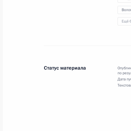
6 октября 2017 года, 18:41
Воло
Ещё 
О ходе исполнения поручения, дан
конференц-связи жителя Тамбовско
Президента Российской Федерации
Александром Бедрицким в Приёмн
по приёму граждан в Москве 7 фев
Статус материала
Опублик
по резу
6 октября 2017 года, 18:40
Дата пу
Текстов
О ходе исполнения поручения, дан
конференц-связи жителя Ульяновск
Президента Российской Федерации
Михаилом Федотовым в Приёмной 