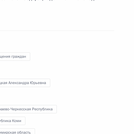
ного по итогам личного приёма в режиме видео-
ой области, проведённого по поручению
 советником Президента Российской Федерации
 Президента Российской Федерации по приёму
щения граждан
7 года
цкая Александра Юрьевна
ного по итогам личного приёма в режиме видео-
 края, проведённого по поручению Президента
чаево-Черкесская Республика
естителем Руководителя Администрации
 Алексеем Громовым в Приёмной Президента
ублика Коми
граждан в Москве 20 марта 2014 года
имирская область