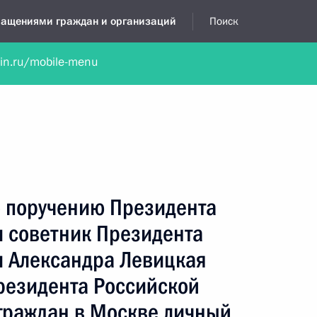
бращениями граждан и организаций
Поиск
lin.ru/mobile-menu
нта
Обратиться в устной форме
Новости
Обзоры обращени
я приёмная
октябрь, 2017
о поручению Президента
 советник Президента
 Александра Левицкая
резидента Российской
граждан в Москве личный