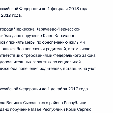
ного по итогам личного приема в режиме видео-
ссийской Федерации до 1 февраля 2018 года,
ской области, проведенного по поручению
 2019 года.
 начальником Управления протокола
 Анной Куликовой в Приемной Президента
 города Черкесска Карачаево-Черкесской
граждан в Москве 25 июля 2017 года
риёма дано поручение Главе Карачаево-
зову принять меры по обеспечению жилыми
авшихся без попечения родителей, в том числе
ответствии с требованиями Федерального закона
 дополнительных гарантиях по социальной
шихся без попечения родителей», вставших на учёт
ю Президента Российской Федерации временно
ика Центрального управления
 Федеральной службы по надзору в сфере
ссийской Федерации до 1 декабря 2017 года.
ёл в Приёмной Президента Российской
оскве личный приём граждан
ела Визинга Сысольского района Республики
 дано поручение Главе Республики Коми Сергею