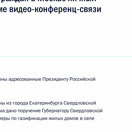
ть следующие материалы
ме видео-конференц-связи
чения, данного по итогам личного приёма
ителя Тульской области, проведённого
кой Федерации советником Президента
Федотовым в Приёмной Президента Российской
оскве 26 февраля 2016 года
рены адресованные Президенту Российской
я поручений, данных по итогам работы
приёмной Президента Российской Федерации
ны из города Екатеринбурга Свердловской
ёма дано поручение Губернатору Свердловской
меры по газификации жилых домов в селе