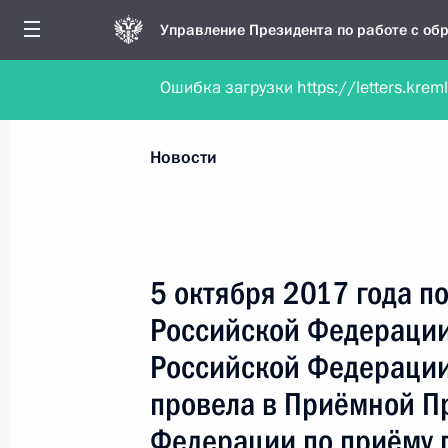
Управление Президента по работе с о
Ошибка загрузки https://letters.krem
Обратиться в форме электронного докуме
Все новости
Личный приём
Мобильна
Новости
Поиск по руководителю, географии и тематике
5 октября 2017 года п
Российской Федерации
Все руководители, регионы, города и темы
Российской Федерации
провела в Приёмной П
Федерации по приёму 