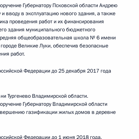
ного по итогам личного приёма в режиме видео-
поручение Губернатору Псковской области Андрею
й области, проведённого по поручению
у и вводу в эксплуатацию нового здания, а также
ика проведения работ и их финансирования
 начальником Управления Президента
его здания муниципального бюджетного
м противодействия коррупции в Приёмной
Средняя общеобразовательная школа № 6 имени
 по приёму граждан в Москве 3 ноября
в городе Великие Луки, обеспечив безопасные
ния работ.
оссийской Федерации до 25 декабря 2017 года
ного по итогам личного приёма в режиме видео-
ой области, проведённого по поручению
ни Тургенево Владимирской области.
 начальником Управления Президента
поручение Губернатору Владимирской области
ению информационных технологий и развитию
авершению газификации жилых домов в деревне
Липовым в Приёмной Президента Российской
оскве 3 февраля 2017 года
ссийской Федерации до 1 июня 2018 года.