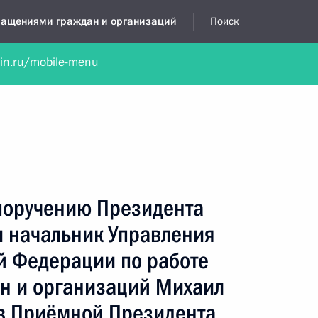
бращениями граждан и организаций
Поиск
lin.ru/mobile-menu
нта
Обратиться в устной форме
Новости
Обзоры обращени
я приёмная
июль, 2017
 поручению Президента
 начальник Управления
й Федерации по работе
н и организаций Михаил
в Приёмной Президента