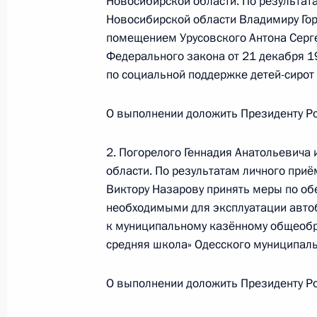
Новосибирской области. По результат
Абхазия и Республикой Южная Осе
Новосибирской области Владимиру Го
Российской Федерации по приёму 
помещением Урусовского Антона Серге
Федерального закона от 21 декабря 1
1 августа 2017 года, 14:33
по социальной поддержке детей-сирот 
О выполнении доложить Президенту Ро
О ходе исполнения поручения, дан
конференц-связи жителя Московско
2. Погорелого Геннадия Анатольевича
Президента Российской Федерации
области. По результатам личного приё
Российской Федерации Дмитрием 
Виктору Назарову принять меры по об
Российской Федерации по приёму 
необходимыми для эксплуатации авто
к муниципальному казённому общеоб
1 августа 2017 года, 14:33
средняя школа» Одесского муниципаль
О выполнении доложить Президенту Ро
О ходе исполнения поручения, дан
конференц-связи жителя Тамбовско