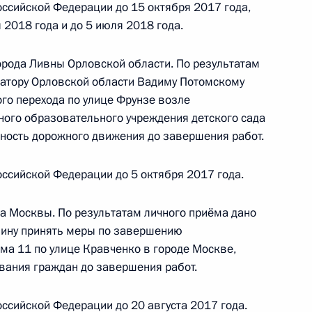
ссийской Федерации до 15 октября 2017 года,
 2018 года и до 5 июля 2018 года.
чения, данного по итогам личного приёма
ителя Астраханской области, проведённого
орода Ливны Орловской области. По результатам
кой Федерации начальником Управления
натору Орловской области Вадиму Потомскому
 по внешней политике Александром
го перехода по улице Фрунзе возле
та Российской Федерации по приёму граждан
ого образовательного учреждения детского сада
ность дорожного движения до завершения работ.
ссийской Федерации до 5 октября 2017 года.
да Москвы. По результатам личного приёма дано
чения, данного по итогам личного приёма
ину принять меры по завершению
ительницы Астраханской области, проведённого
ма 11 по улице Кравченко в городе Москве,
кой Федерации начальником Управления
вания граждан до завершения работ.
 по межрегиональным и культурным связям
ром Черновым в Приёмной Президента
ссийской Федерации до 20 августа 2017 года.