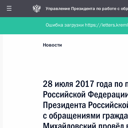
Управление Президента по работе с о
Ошибка загрузки https://letters.krem
Обратиться в форме электронного докуме
Все новости
Личный приём
Мобильна
Новости
Поиск по руководителю, географии и тематике
28 июля 2017 года по
Российской Федерации
Все руководители, регионы, города и темы
Президента Российско
с обращениями гражда
Михайловский провёл 