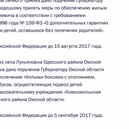
ам личного приёма дано поручение Губернатору
тия Олегом Говоруном в Приёмной Президента
родецкому принять меры по обеспечению жилым
граждан в Москве 16 мая 2017 года
евича в соответствии с требованиями
996 года № 159-ФЗ «О дополнительных гарантиях
и детей, оставшихся без попечения родителей».
ссийской Федерации до 15 августа 2017 года.
ного по итогам личного приёма в режиме видео-
й области, проведённого по поручению
 из села Лукьяновка Одесского района Омской
 начальником Референтуры Президента
ма дано поручение Губернатору Омской области
Калимулиным в Приёмной Президента
еспечению тёплыми боксами с отоплением,
граждан в Москве 11 февраля 2015 года
бусов, осуществляющих подвоз детей
разовательному учреждению «Комсомольская
ного района Омской области.
ссийской Федерации до 5 сентября 2017 года.
ного по итогам личного приёма в режиме видео-
й области, проведённого по поручению