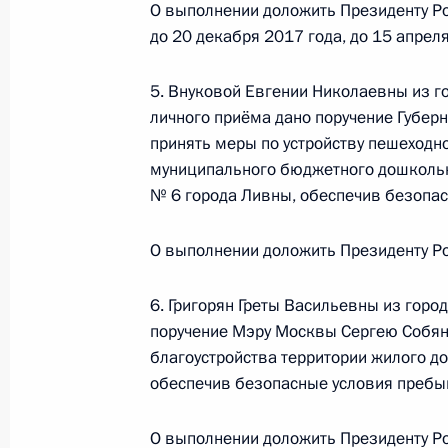
О выполнении доложить Президенту Ро
до 20 декабря 2017 года, до 15 апреля
Продлён контроль исполнения пору
в режиме видео-конференц-связи ж
5. Внуковой Евгении Николаевны из г
по поручению Президента Российс
личного приёма дано поручение Губер
Президента Российской Федерации
принять меры по устройству пешеходно
Манжосиным в Приёмной Президен
муниципального бюджетного дошкольн
в Москве 10 апреля 2014 года
№ 6 города Ливны, обеспечив безопас
28 июля 2017 года, 20:56
О выполнении доложить Президенту Ро
6. Григорян Греты Васильевны из горо
Продлён контроль исполнения пору
поручение Мэру Москвы Сергею Собян
в режиме видео-конференц-связи ж
благоустройства территории жилого до
по поручению Президента Российс
обеспечив безопасные условия пребы
Президента Российской Федерации
с зарубежными странами Владими
О выполнении доложить Президенту Ро