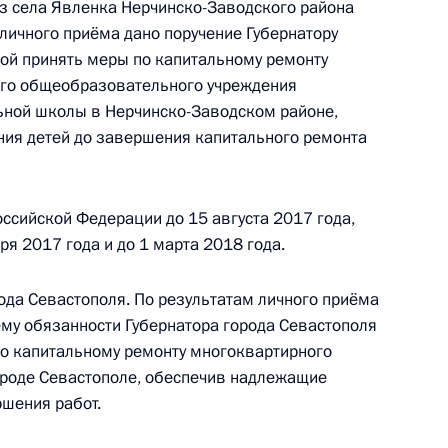
з села Явленка Нерчинско-Заводского района
 начальником Управления Президента
личного приёма дано поручение Губернатору
нию деятельности Государственного совета
ой принять меры по капитальному ремонту
Брюхановым в Приёмной Президента
ого общеобразовательного учреждения
раждан в Москве 25 октября 2016 года
ной школы в Нерчинско-Заводском районе,
ния детей до завершения капитального ремонта
ссийской Федерации до 15 августа 2017 года,
ря 2017 года и до 1 марта 2018 года.
Президента Российской Федерации начальник
й Федерации по работе с обращениями граждан
ода Севастополя. По результатам личного приёма
ий провёл в Приёмной Президента Российской
му обязанности Губернатора города Севастополя
оскве личный приём граждан в режиме видео-
о капитальному ремонту многоквартирного
ороде Севастополе, обеспечив надлежащие
шения работ.