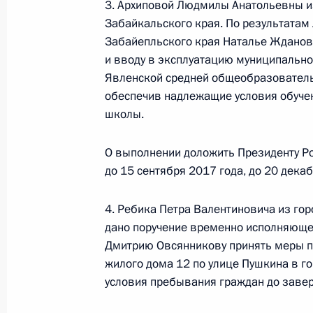
3. Архиповой Людмилы Анатольевны и
Президента Российской Федерации
Забайкальского края. По результатам 
Российской Федерации по обеспече
Забайепльского края Наталье Жданов
Российской Федерации Михаилом 
и вводу в эксплуатацию муниципальн
Российской Федерации по приёму г
Явленской средней общеобразователь
1 августа 2017 года, 14:32
обеспечив надлежащие условия обуче
школы.
О выполнении доложить Президенту Ро
28 июля 2017 года, пятница
до 15 сентября 2017 года, до 20 декаб
28 июля 2017 года по поручению 
Управления Президента Российско
4. Ребика Петра Валентиновича из гор
и организаций Михаил Михайловск
дано поручение временно исполняюще
Федерации по приёму граждан в М
Дмитрию Овсянникову принять меры п
конференц-связи
жилого дома 12 по улице Пушкина в г
условия пребывания граждан до завер
28 июля 2017 года, 20:58