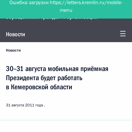
menu
Управление Президента по работе с
обращениями граждан и организаций
Новости
Новости
30–31 августа мобильная приёмная
Президента будет работать
в Кемеровской области
31 августа 2011 года