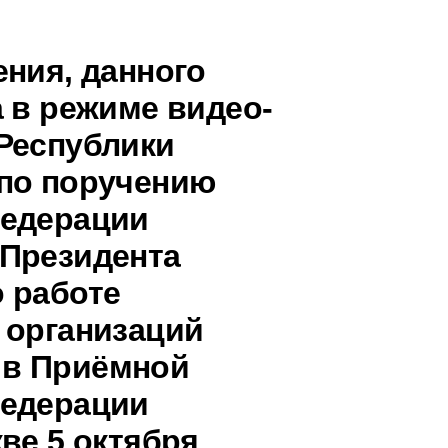
ения, данного
 в режиме видео-
Республики
 по поручению
Федерации
 Президента
 работе
 организаций
 в Приёмной
Федерации
ве 5 октября