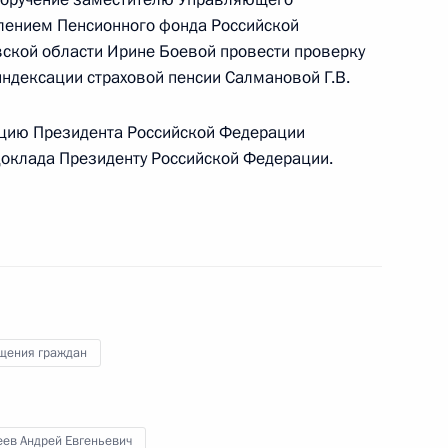
по обеспечению деятельности Государственного
лением Пенсионного фонда Российской
хаилом Брюхановым в Приёмной Президента
ской области Ирине Боевой провести проверку
граждан в Москве 12 декабря 2013 года
индексации страховой пенсии Салмановой Г.В.
цию Президента Российской Федерации
 доклада Президенту Российской Федерации.
чения, данного Министру спорта Российской
ёма в режиме видео-конференц-связи жителя
о по поручению Президента Российской
я пресс-службы и информации Президента
булиным в Приёмной Президента Российской
скве 30 сентября 2016 года
щения граждан
еев Андрей Евгеньевич