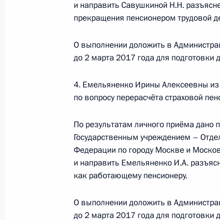
2 февраля 2017 года, 15:36
и направить Савушкиной Н.Н. разъясн
прекращения пенсионером трудовой д
О выполнении доложить в Администра
2 февраля 2017 года по поручени
до 2 марта 2017 года для подготовки
Управляющий Государственным учр
Российской Федерации по городу М
4. Емельяненко Ирины Алексеевны из 
провёл в Приёмной Президента Ро
по вопросу перерасчёта страховой пе
в Москве личный приём граждан
2 февраля 2017 года, 15:35
По результатам личного приёма дано
Государственным учреждением – Отде
Федерации по городу Москве и Москов
Исполнено поручение, данное по и
и направить Емельяненко И.А. разъясн
как работающему пенсионеру.
конференц-связи жительницы Воро
Президента Российской Федерации
Президента Российской Федераци
О выполнении доложить в Администра
до 2 марта 2017 года для подготовки
Президента Российской Федерации 