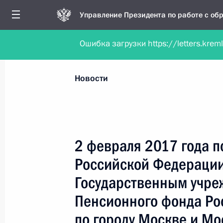
Управление Президента по работе с о
Ошибка загрузки https://letters.krem
Обратиться в форме электронного докуме
Все новости
Личный приём
Мобильна
Новости
Поиск по руководителю, географии и тематике
2 февраля 2017 года 
Российской Федераци
Все руководители, регионы, города и темы
Государственным учре
Пенсионного фонда Ро
по городу Москве и Мо