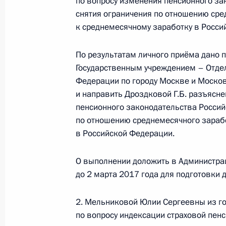
по вопросу изменения пенсионного за
3 февраля 2017 года, 11:51
снятия ограничения по отношению сре
к среднемесячному заработку в Росси
Продолжен контроль исполнения пу
По результатам личного приёма дано
работы в Калининградской област
Государственным учреждением – Отде
3 февраля 2017 года, 11:48
Федерации по городу Москве и Москов
и направить Дроздковой Г.Б. разъясн
пенсионного законодательства Россий
по отношению среднемесячного зараб
Продлён контроль исполнения пору
в Российской Федерации.
в режиме видео-конференц-связи ж
по поручению Президента Российс
О выполнении доложить в Администра
Российской Федерации Владимиром
до 2 марта 2017 года для подготовки
Федерации по приёму граждан в М
3 февраля 2017 года, 11:47
2. Мельниковой Юлии Сергеевны из го
по вопросу индексации страховой пен