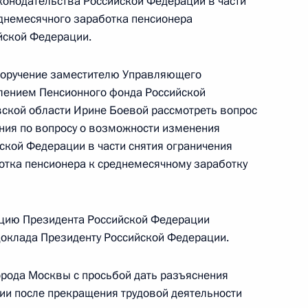
конодательства Российской Федерации в части
днемесячного заработка пенсионера
йской Федерации.
нкта 1 перечня поручений, данных по итогам
 поручение заместителю Управляющего
и мобильной приёмной Президента
лением Пенсионного фонда Российской
ской области Ирине Боевой рассмотреть вопрос
ения по вопросу о возможности изменения
ской Федерации в части снятия ограничения
отка пенсионера к среднемесячному заработку
чения, данного по итогам личного приёма
ителя Брянской области, проведённого
кой Федерации советником Президента
цию Президента Российской Федерации
 Толстым в Приёмной Президента Российской
 доклада Президенту Российской Федерации.
оскве 29 ноября 2016 года
рода Москвы с просьбой дать разъяснения
сии после прекращения трудовой деятельности