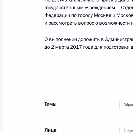
Президента Российской Федерации 
Государственным учреждением – Отде
совета Российской Федерации Ми
Федерации по городу Москве и Москов
Российской Федерации по приёму 
и рассмотреть вопрос о возможности 
2 февраля 2017 года, 15:30
О выполнении доложить в Администра
до 2 марта 2017 года для подготовки
Продлён контроль исполнения пору
Федерации по итогам личного при
Вологодской области, проведённог
Федерации начальником Управлени
Российской Федерации Андреем Цы
Федерации по приёму граждан в Мо
Темы
Обра
2 февраля 2017 года, 15:29
Лица
Андр