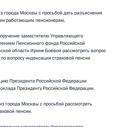
из города Москвы с просьбой дать разъяснения
нсии работающим пенсионерам.
 поручение заместителю Управляющего
ручения, данного по итогам личного приёма
лением Пенсионного фонда Российской
ителя Республики Дагестан, проведённого
ской области Ирине Боевой рассмотреть вопрос
кой Федерации советником Президента
 по вопросу индексации страховой пенсии
й Левицкой в Приёмной Президента Российской
оскве 25 ноября 2016 года
цию Президента Российской Федерации
 доклада Президенту Российской Федерации.
из города Москвы с просьбой рассмотреть
ручения, данного по итогам личного приёма
аховой пенсии.
жительницы Самарской области, проведённого
кой Федерации начальником Управления
 поручение заместителю Управляющего