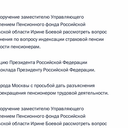
чения, данного по итогам личного приёма
 поручение заместителю Управляющего
жительницы города Москвы, проведённого
лением Пенсионного фонда Российской
кой Федерации начальником Управления
ской области Ирине Боевой рассмотреть вопрос
 по работе с обращениями граждан
нения по вопросу индексации страховой пенсии
ским в Приёмной Президента Российской
ости пенсионерам.
оскве 3 декабря 2014 года
цию Президента Российской Федерации
 доклада Президенту Российской Федерации.
рода Москвы с просьбой дать разъяснения
прекращения пенсионером трудовой деятельности.
ю Президента Российской Федерации начальник
та Российской Федерации Владимир Симоненко
 поручение заместителю Управляющего
ссийской Федерации по приёму граждан
лением Пенсионного фонда Российской
 режиме видео-конференц-связи
ской области Ирине Боевой рассмотреть вопрос