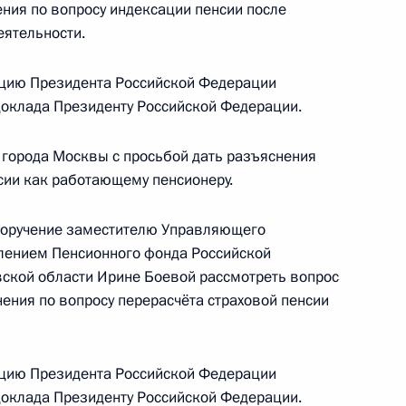
ения по вопросу индексации пенсии после
еятельности.
цию Президента Российской Федерации
ю Президента Российской Федерации
 доклада Президенту Российской Федерации.
еждением – Отделением Пенсионного фонда
оскве и Московской области Андрей Андреев
города Москвы с просьбой дать разъяснения
ссийской Федерации по приёму граждан
нсии как работающему пенсионеру.
 поручение заместителю Управляющего
лением Пенсионного фонда Российской
ской области Ирине Боевой рассмотреть вопрос
тогам личного приёма в режиме видео-
ения по вопросу перерасчёта страховой пенсии
нежской области, проведённого по поручению
 заместителем Руководителя Администрации
и Магомедсаламом Магомедовым в Приёмной
цию Президента Российской Федерации
 доклада Президенту Российской Федерации.
по приёму граждан в Москве 27 октября