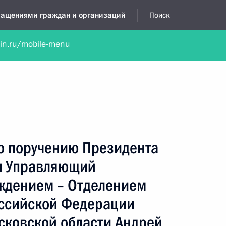
бращениями граждан и организаций
Поиск
lin.ru/mobile-menu
нта
Обратиться в устной форме
Новости
Обзоры обращени
я приёмная
февраль, 2017
по поручению Президента
и Управляющий
ждением – Отделением
ссийской Федерации
сковской области Андрей