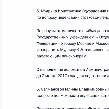
2015 года
5. Мудрика Константина Эдуардовича 
2 февраля 2017 года, 15:33
по вопросу индексации страховой пе
По результатам личного приёма дано
Продолжен контроль исполнения по
Государственным учреждением – Отде
в режиме видео-конференц-связи ж
Федерации по городу Москве и Москов
по поручению Президента Российс
и направить Мудрику К.Э. разъяснения
Российской Федерации Александро
работающим пенсионерам.
Федерации по приёму граждан в М
О выполнении доложить в Администра
2 февраля 2017 года, 15:31
до 2 марта 2017 года для подготовки
6. Салмановой Галины Владимировны 
Продолжен контроль исполнения по
вопрос о возможности индексации стр
в режиме видео-конференц-связи 
по поручению Президента Российс
По результатам личного приёма дано