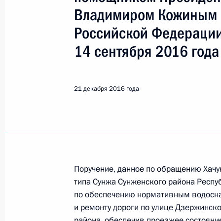
Показа
Владимиром Кожиным 
Российской Федерации
Продолжен контроль исполнения по
14 сентября 2016 года
в режиме видео-конференц-связи ж
по поручению Президента Российс
Российской Федерации Сергеем Гл
21 декабря 2016 года
Федерации по приёму граждан в Мо
22 декабря 2016 года, 15:08
Продлён контроль исполнения пору
в режиме видео-конференц-связи ж
Поручение, данное по обращению Хачу
по поручению Президента Россий
типа Сунжа Сунженского района Респу
Российской Федерации Игорем Лев
по обеспечению нормативным водосн
Федерации по приёму граждан в М
и ремонту дороги по улице Дзержинско
района, обеспечив проезжее состояни