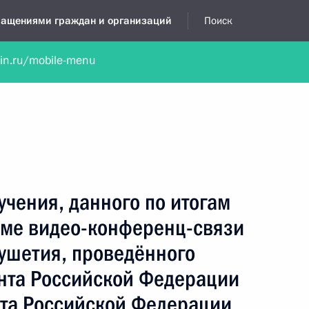
бращениями граждан и организаций
Поиск
lin.ru/mobile-menu
нта
Обратиться в устной форме
Новости
Обзоры обращени
я приёмная
декабрь, 2016
учения, данного по итогам
име видео-конференц-связи
ушетия, проведённого
нта Российской Федерации
та Российской Федерации