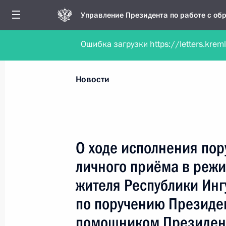
Управление Президента по работе с о
Ошибка загрузки https://letters.krem
Обратиться в форме электронного докуме
Все новости
Личный приём
Мобильна
Новости
Поиск по руководителю, географии и тематике
О ходе исполнения пор
личного приёма в реж
Все руководители, регионы, города и темы
жителя Республики Инг
по поручению Президе
помощником Президен