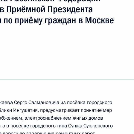
ть следующие материалы
в Приёмной Президента
 по приёму граждан в Москве
ручения, данного по итогам личного приёма
ительницы Ярославской области, проведённого
кой Федерации советником Президента
азьевым в Приёмной Президента Российской
скве 8 декабря 2015 года
чения, данного по итогам личного приёма
ительницы Костромской области, проведённого
каева Серго Салмановича из посёлка городского
ской Федерации помощником Президента
блики Ингушетия, предусматривает принятие мер
итиным в Приёмной Президента Российской
абжением, электроснабжением жилых домов
оскве 27 января 2016 года
го в посёлке городского типа Сунжа Сунженского
е дороги до завершения ремонтных работ.