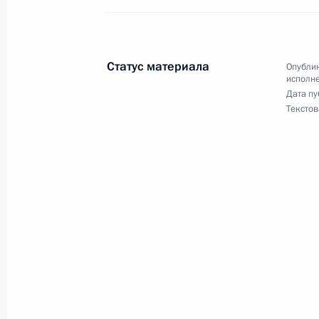
и документационного обеспечения
Осиповым в Приёмной Президента 
в Москве 2 октября 2014 года
Статус материала
Опублик
исполне
21 декабря 2016 года, 17:38
Дата пу
Текстов
Исполнены поручения, данные по р
по поручению Президента Российс
инспекции труда в Московской об
Президента Российской Федерации 
2016 года
21 декабря 2016 года, 17:33
Исполнены поручения, данные по р