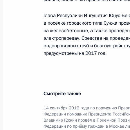
22 декабря 2016 года, 15:07
Глава Республики Ингушетия Юнус-Бек
в посёлке городского типа Сунжа про
О ходе исполнения поручения, дан
на железобетонные, а также проведен
конференц-связи жительницы Ярос
электропередач. Средства на проведе
Президента Российской Федерации
водопроводных труб и благоустройств
Сергеем Глазьевым в Приёмной Пр
предусмотрены на 2017 год.
граждан в Москве 8 декабря 2015 
22 декабря 2016 года, 15:05
Смотрите также
21 декабря 2016 года, среда
21 декабря 2016 года по поручен
14 сентября 2016 года по поручению През
Федерации помощник Президента Российс
начальник Управления Президента
Владимир Кожин провёл в Приёмной Прези
наградам Владимир Осипов провёл
Федерации по приёму граждан в Москве л