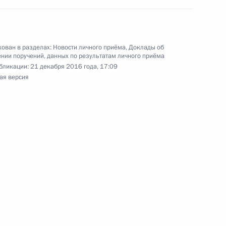
 Президента Российской Федерации Сергеем
Российской Федерации по приёму граждан
ован в разделах:
Новости личного приёма
,
Доклады об
нии поручений, данных по результатам личного приёма
бликации:
21 декабря 2016 года, 17:09
ая версия
езультатам личного приёма, проведённого
кой Федерации руководителем Государственной
ласти Вадимом Чаплыгиным в Приёмной
по приёму граждан в Москве 7 декабря
езультатам личного приёма, проведённого