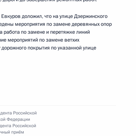
 Евкуров доложил, что на улице Дзержинского
ведены мероприятия по замене деревянных опор
ного по итогам личного приёма в режиме видео-
а работа по замене и перетяжке линий
лавской области, проведённого по поручению
ние мероприятий по замене ветхих
 советником Президента Российской Федерации
у дорожного покрытия по указанной улице
езидента Российской Федерации по приёму
года
ию Президента Российской Федерации
идента Российской
кой Федерации
 Российской Федерации по государственным
дента Российской
 в Приёмной Президента Российской
ичный приём