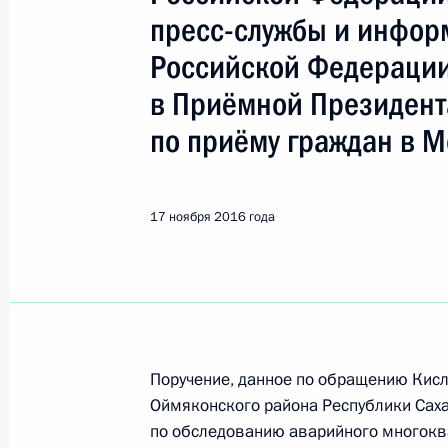
Показа
пресс-службы и инфор
Российской Федераци
17 ноября 2016 года, четверг
в Приёмной Президент
17 ноября 2016 года по поручени
по приёму граждан в М
Главного управления Министерств
обороны, чрезвычайным ситуациям 
по городу Москве Илья Денисов пр
17 ноября 2016 года
Федерации по приёму граждан в М
17 ноября 2016 года, 16:19
Исполнено поручение, данное по и
конференц-связи жительницы Белго
Поручение, данное по обращению Кис
Оймяконского района Республики Саха
Президента Российской Федерации
по обследованию аварийного многоква
Российской Федерации по вопроса