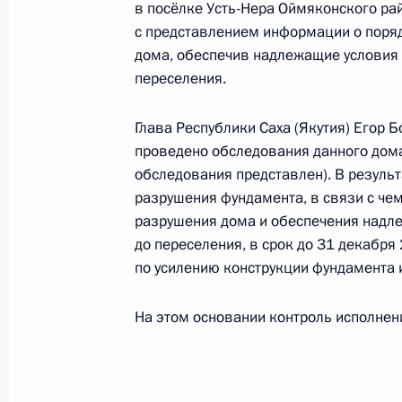
в посёлке Усть-Нера Оймяконского ра
в Приёмной Президента Российско
с представлением информации о поряд
24 июля 2015 года
дома, обеспечив надлежащие условия
17 ноября 2016 года, 16:18
переселения.
Глава Республики Саха (Якутия) Егор Б
Исполнено поручение, данное Мини
проведено обследования данного дома
Федерации по итогам личного при
обследования представлен). В результ
жительницы Карачаево-Черкесской
разрушения фундамента, в связи с чем
Президента Российской Федерации
разрушения дома и обеспечения надл
до переселения, в срок до 31 декабря
Российской Федерации Александро
по усилению конструкции фундамента 
Российской Федерации по приёму 
17 ноября 2016 года, 16:16
На этом основании контроль исполнен
Продолжен контроль исполнения по