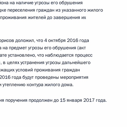
йона на наличие угрозы его обрушения
й Федерации по приёму граждан в Москве
ке переселения граждан из указанного жилого
 проживания жителей до завершения их
орисов доложил, что 4 октября 2016 года
стру сельского хозяйства Российской
 на предмет угрозы его обрушения (акт
ёма в режиме видео-конференц-связи
ате установлено, что наблюдается процесс
 Республики, проведённого по поручению
, в целях устранения угрозы дальнейшего
 руководителем Канцелярии Президента
ежащих условий проживания граждан
 2016 года будут проведены мероприятия
м Голублевым в Приёмной Президента
и утеплению контура жилого дома.
граждан в Москве 13 мая 2015 года
ия поручения продолжен до 15 января 2017 года.
ручения, данного по итогам личного приёма