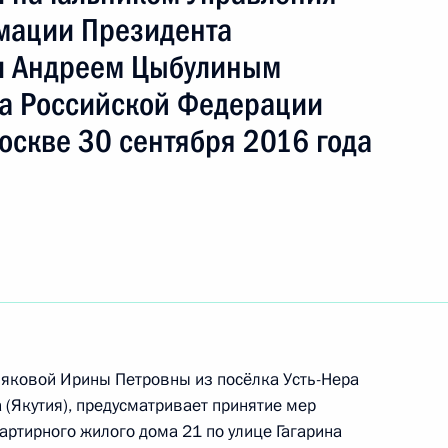
ть следующие материалы
мации Президента
и Андреем Цыбулиным
а Российской Федерации
ю Президента Российской Федерации начальник
оскве 30 сентября 2016 года
а Российской Федерации по делам гражданской
и ликвидации последствий стихийных бедствий
овёл в Приёмной Президента Российской
оскве личный приём граждан
тогам личного приёма в режиме видео-
родской области, проведённого по поручению
ляковой Ирины Петровны из посёлка Усть-Нера
 (Якутия), предусматривает принятие мер
 начальником Управления Президента
ртирного жилого дома 21 по улице Гагарина
м противодействия коррупции Олегом Плохим