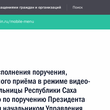
бращениями граждан и организаций
Поиск
lin.ru/mobile-menu
нта
Обратиться в устной форме
Новости
Обзоры обращени
я приёмная
ноябрь, 2016
сполнения поручения,
ного приёма в режиме видео-
льницы Республики Саха
о по поручению Президента
 начальником Управления