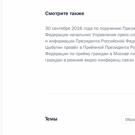
в режиме видео-конференц-связи ж
проведённого по поручению Прези
Смотрите также
Управления пресс-службы и инфор
Андреем Цыбулиным в Приёмной Пр
30 сентября 2016 года по поручению През
граждан в Москве 30 сентября 201
Федерации начальник Управления пресс-с
и информации Президента Российской Фед
17 ноября 2016 года, 16:15
Цыбулин провёл в Приёмной Президента Р
Федерации по приёму граждан в Москве л
граждан в режиме видео-конференц-связи
Продолжен контроль исполнения по
в режиме видео-конференц-связи ж
по поручению Президента Российс
Президента Российской Федерации
Федерации по приёму граждан в М
17 ноября 2016 года, 16:13
Темы
Обра