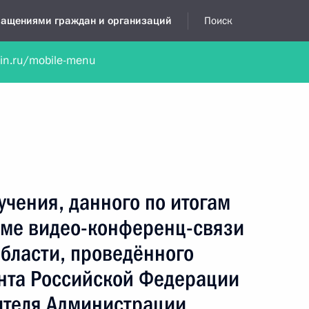
бращениями граждан и организаций
Поиск
lin.ru/mobile-menu
нта
Обратиться в устной форме
Новости
Обзоры обращени
я приёмная
октябрь, 2016
учения, данного по итогам
име видео-конференц-связи
бласти, проведённого
нта Российской Федерации
ителя Администрации