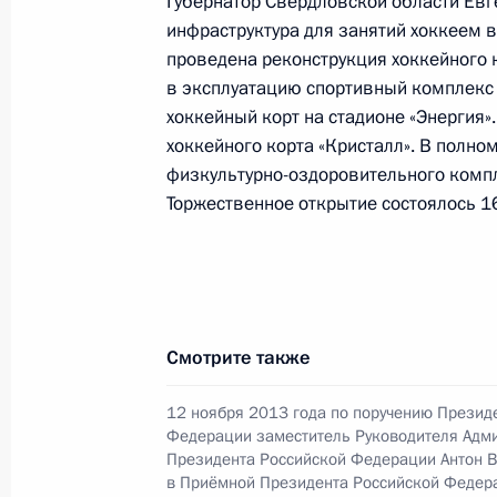
Губернатор Свердловской области Евг
инфраструктура для занятий хоккеем в
О ходе исполнения пункта 2 перечн
проведена реконструкция хоккейного к
в Архангельской области мобильн
в эксплуатацию спортивный комплекс 
хоккейный корт на стадионе «Энергия»
1 ноября 2016 года, 10:47
хоккейного корта «Кристалл». В полн
физкультурно-оздоровительного компл
Торжественное открытие состоялось 16
31 октября 2016 года, понедельни
Исполнено поручение, данное по и
конференц-связи жительницы Брян
Президента Российской Федерации
Александрой Левицкой в Приёмной
Смотрите также
граждан в Москве 9 октября 2014 
12 ноября 2013 года по поручению Презид
31 октября 2016 года, 17:45
Федерации заместитель Руководителя Адм
Президента Российской Федерации Антон В
в Приёмной Президента Российской Федер