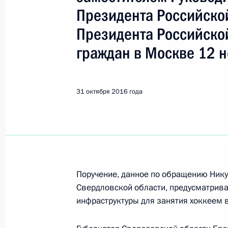
Показа
Президента Российско
Президента Российско
О ходе исполнения поручения, дан
граждан в Москве 12 н
конференц-связи жителя Кировской
Президента Российской Федерации
и информации Президента Россий
31 октября 2016 года
в Приёмной Президента Российско
15 июня 2012 года
1 ноября 2016 года, 10:51
О ходе исполнения пункта 3 перечн
Поручение, данное по обращению Нику
в Архангельской области мобильн
Свердловской области, предусматрива
инфраструктуры для занятия хоккеем в
1 ноября 2016 года, 10:49