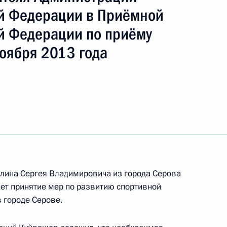
ть следующие материалы
й Федерации в Приёмной
й Федерации по приёму
ного по итогам личного приёма в режиме видео-
оября 2013 года
 области, проведённого по поручению
 начальником Управления пресс-службы
ской Федерации Андреем Цыбулиным
й Федерации по приёму граждан в Москве
я поручений, данных по итогам работы
лина Сергея Владимировича из города Серова
ой приёмной Президента
ет принятие мер по развитию спортивной
 городе Серове.