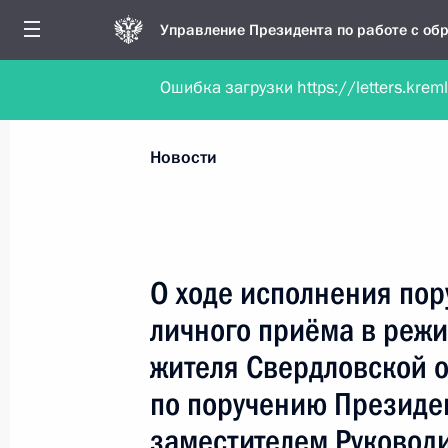
Управление Президента по работе с о
Ошибка загрузки https://letters.krem
Обратиться в форме электронного докуме
Все новости
Личный приём
Мобильна
Новости
Поиск по руководителю, географии и тематике
О ходе исполнения пор
личного приёма в реж
Все руководители, регионы, города и темы
жителя Свердловской о
по поручению Президе
заместителем Руковод