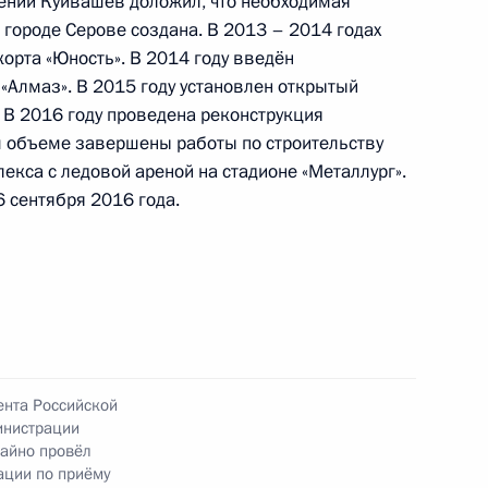
ений Куйвашев доложил, что необходимая
 городе Серове создана. В 2013 – 2014 годах
я поручений, данных по итогам работы
орта «Юность». В 2014 году введён
ой приёмной Президента
«Алмаз». В 2015 году установлен открытый
. В 2016 году проведена реконструкция
ом объеме завершены работы по строительству
екса с ледовой ареной на стадионе «Металлург».
 сентября 2016 года.
к
тогам личного приёма в режиме видео-
ской области, проведённого по поручению
 советником Президента Российской Федерации
 Президента Российской Федерации по приёму
года
ента Российской
инистрации
айно провёл
ации по приёму