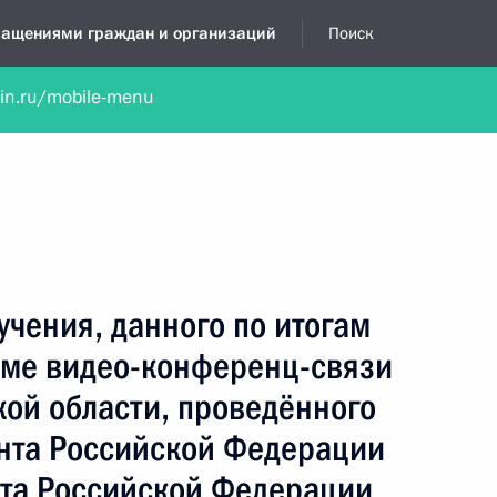
бращениями граждан и организаций
Поиск
lin.ru/mobile-menu
нта
Обратиться в устной форме
Новости
Обзоры обращени
я приёмная
октябрь, 2016
учения, данного по итогам
име видео-конференц-связи
ой области, проведённого
нта Российской Федерации
та Российской Федерации