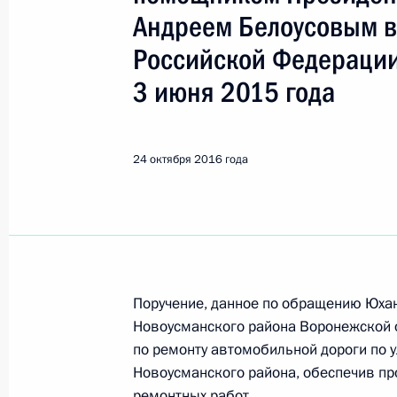
Показа
Андреем Белоусовым в
Российской Федерации
25 октября 2016 года по поручен
3 июня 2015 года
начальник Управления Президента
с обращениями граждан и организ
Президента Российской Федерации
24 октября 2016 года
граждан в режиме видео-конферен
25 октября 2016 года, 17:30
25 октября 2016 года по поручен
начальник Главного управления М
Поручение, данное по обращению Юха
по Москве Вадим Федоров провёл 
Новоусманского района Воронежской о
по приёму граждан в Москве личн
по ремонту автомобильной дороги по 
Новоусманского района, обеспечив пр
25 октября 2016 года, 17:29
ремонтных работ.