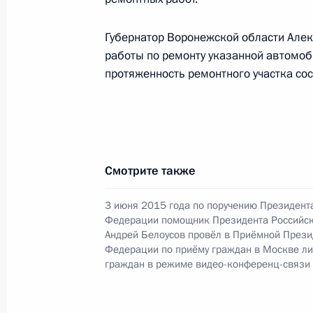
Губернатор Воронежской области Алек
Продлён контроль исполнения пору
работы по ремонту указанной автомо
в режиме видео-конференц-связи ж
протяженность ремонтного участка сос
проведённого по поручению Прези
Управления Президента Российско
коррупции Олегом Плохим в Приём
по приёму граждан в Москве 24 ию
25 октября 2016 года, 17:28
Смотрите также
3 июня 2015 года по поручению Президент
Федерации помощник Президента Российс
О ходе исполнения поручения, дан
Андрей Белоусов провёл в Приёмной Прези
конференц-связи жительницы Оренб
Федерации по приёму граждан в Москве л
граждан в режиме видео-конференц-связи
Президента Российской Федерации
Российской Федерации по внешне
в Приёмной Президента Российско