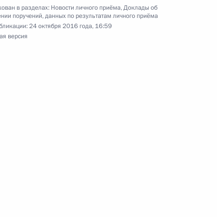
 первым заместителем Руководителя
ован в разделах:
Новости личного приёма
,
Доклады об
йской Федерации Алексеем Громовым
нии поручений, данных по результатам личного приёма
бликации:
24 октября 2016 года, 16:59
й Федерации по приёму граждан в Москве
ая версия
тогам личного приёма в режиме видео-
кой области, проведённого по поручению
 советником Президента Российской Федерации
езидента Российской Федерации по приёму
ода