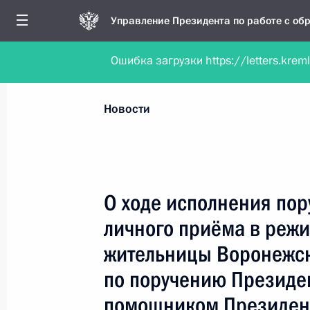
Управление Президента по работе с о
Ошибка загрузки https://letters.krem
Обратиться в форме электронного докуме
Все новости
Личный приём
Мобильна
Новости
Поиск по руководителю, географии и тематике
О ходе исполнения пор
личного приёма в реж
Все руководители, регионы, города и темы
жительницы Воронежск
по поручению Президе
помощником Президен