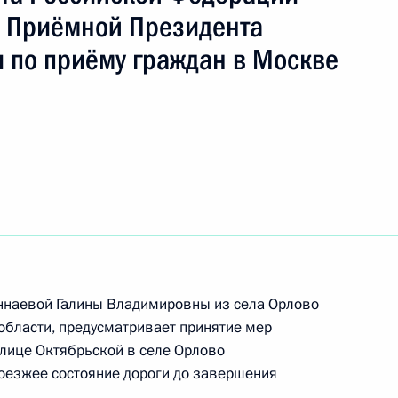
ть следующие материалы
 Приёмной Президента
 по приёму граждан в Москве
ию Президента Российской Федерации
 Российской Федерации по работе
аций Михаил Михайловский провёл в Приёмной
 по приёму граждан в Москве личный приём
ц-связи
ию Президента Российской Федерации
инистерства юстиции Российской Федерации
ннаевой Галины Владимировны из села Орлово
в Приёмной Президента Российской Федерации
бласти, предусматривает принятие мер
ый приём граждан
улице Октябрьской в селе Орлово
оезжее состояние дороги до завершения