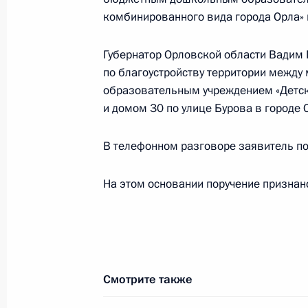
26 февраля 2015 года
комбинированного вида города Орла» и
6 сентября 2016 года, 11:20
Губернатор Орловской области Вадим 
по благоустройству территории меж
образовательным учреждением «Детск
Исполнено поручение, данное по и
и домом 30 по улице Бурова в городе
конференц-связи жительницы Респу
Президента Российской Федераци
В телефонном разговоре заявитель п
Федерации Игорем Левитиным в П
по приёму граждан в Москве 27 ян
На этом основании поручение признан
6 сентября 2016 года, 11:18
Исполнено поручение, данное по и
Смотрите также
конференц-связи жительницы город
по поручению Президента Россий