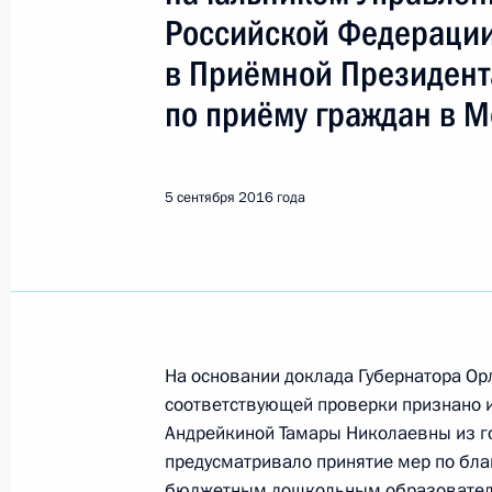
Показа
Российской Федераци
в Приёмной Президент
Исполнено поручение, данное по и
по приёму граждан в М
конференц-связи жителя Красноярс
Президента Российской Федерации
Российской Федерации по внешне
5 сентября 2016 года
в Приёмной Президента Российско
15 декабря 2015 года
6 сентября 2016 года, 11:21
Исполнено поручение, данное по и
На основании доклада Губернатора Ор
конференц-связи жительницы Томск
соответствующей проверки признано 
Президента Российской Федерации
Андрейкиной Тамары Николаевны из го
Российской Федерации по внешне
предусматривало принятие мер по бл
в Приёмной Президента Российско
бюджетным дошкольным образователь