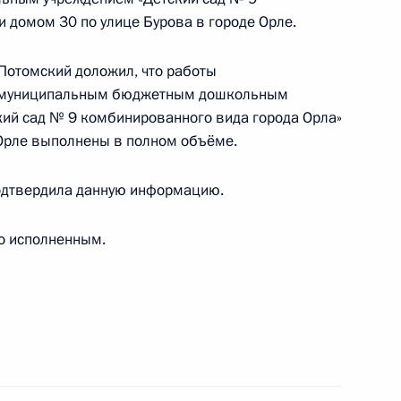
 домом 30 по улице Бурова в городе Орле.
Потомский доложил, что работы
ду муниципальным бюджетным дошкольным
ий сад № 9 комбинированного вида города Орла»
тогам личного приёма в режиме видео-
 Орле выполнены в полном объёме.
блики Ингушетия, проведённого по поручению
и помощником Президента Российской
одтвердила данную информацию.
риёмной Президента Российской Федерации
варя 2016 года
о исполненным.
тогам личного приёма в режиме видео-
а Санкт-Петербурга, проведённого
ской Федерации помощником Президента