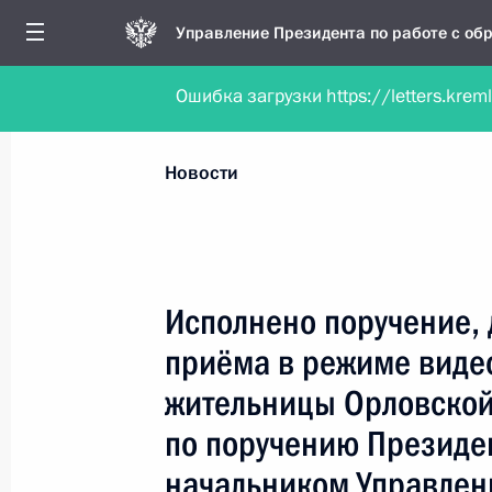
Управление Президента по работе с о
Ошибка загрузки https://letters.krem
Обратиться в форме электронного докуме
Все новости
Личный приём
Мобильна
Новости
Поиск по руководителю, географии и тематике
Исполнено поручение, 
приёма в режиме виде
Все руководители, регионы, города и темы
жительницы Орловской
по поручению Президе
начальником Управлен