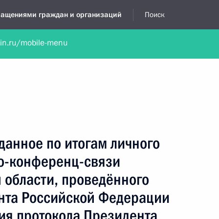
бращениями граждан и организаций
Поиск
lin.ru/mobile-menu
нта
Обратиться в устной форме
Новости
Обзоры обращени
я приёмная
сентябрь, 2016
данное по итогам личного
о-конференц-связи
 области, проведённого
нта Российской Федерации
ия протокола Президента