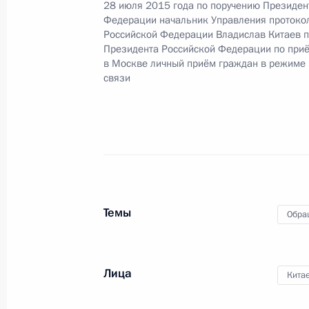
28 июля 2015 года по поручению Президен
Российской Федерации Игорем Лев
Федерации начальник Управления протоко
Федерации по приёму граждан в Мо
Российской Федерации Владислав Китаев 
Президента Российской Федерации по при
6 сентября 2016 года, 11:17
в Москве личный приём граждан в режиме
связи
Исполнено поручение, данное по и
конференц-связи жительницы Новг
Президента Российской Федераци
Федерации Игорем Левитиным в П
по приёму граждан в Москве 27 ян
Темы
Обра
6 сентября 2016 года, 11:16
Лица
Кита
Исполнено поручение, данное по и
конференц-связи жителя Ростовско