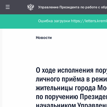
Управление Президента по работе с о
Ошибка загрузки https://letters.krem
Обратиться в форме электронного докуме
Все новости
Личный приём
Мобильна
Новости
Поиск по руководителю, географии и тематике
О ходе исполнения пор
личного приёма в реж
Все руководители, регионы, города и темы
жительницы города Мо
по поручению Президе
начальником Управлен