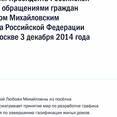
ть следующие материалы
с обращениями граждан
лом Михайловским
ня поручений данных по итогам работы
а Российской Федерации
 приёмной Президента
оскве 3 декабря 2014 года
ного по итогам личного приёма в режиме видео-
ровского края, проведённого по поручению
 начальником Управления пресс-службы
ской Федерации Андреем Цыбулиным
й Федерации по приёму граждан в Москве
вой Любови Михайловны из посёлка
сматривает принятие мер по разработке графика
ия по завершению газификации жилых домов