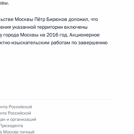
квы.
ьстве Москвы Пётр Бирюков доложил, что
ного по итогам личного приёма в режиме видео-
жения указанной территории включены
да Москвы, проведённого по поручению
у города Москвы на 2016 год. Акционерное
 начальником Управления Президента
ектно-изыскательским работам по завершению
 государственной службы и кадров Антоном
 Российской Федерации по приёму граждан
ного по итогам личного приёма в режиме видео-
ента Российской
кой области, проведённого по поручению
нта Российской
и помощником Президента Российской
ан и организаций
Президента
ёмной Президента Российской Федерации
 в Москве личный