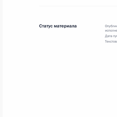
Российской Федерации по работе 
Михаилом Михайловским в Приёмн
по приёму граждан в Москве 3 дек
Статус материала
Опублик
24 августа 2016 года, 16:49
исполне
Дата пу
Текстов
О ходе исполнения поручения, дан
конференц-связи жительницы Тульс
Президента Российской Федерации
Российской Федерации по работе 
Михаилом Михайловским в Приёмн
по приёму граждан в Москве 16 ок
24 августа 2016 года, 16:47