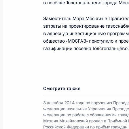
в посёлке Толстопальцево города Мос
Заместитель Мэра Москвы в Правител
О ходе исполнения поручения, дан
затраты на проектирование газоснаб
конференц-связи жительницы горо
в адресную инвестиционную программ
Президента Российской Федерации
общество «МОСГАЗ» приступило к про
Российской Федерации по вопросам
газификации посёлка Толстопальцево.
Федоровым в Приёмной Президента
в Москве 22 июня 2016 года
24 августа 2016 года, 16:53
Смотрите также
О ходе исполнения поручения, дан
3 декабря 2014 года по поручению Презид
конференц-связи жителя Белгородс
Федерации начальник Управления Президе
Президента Российской Федераци
Федерации по работе с обращениями гражд
Михаил Михайловский провёл в Приёмной 
Федерации Юрием Ушаковым в При
Российской Федерации по приёму граждан