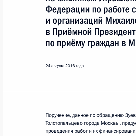
Показа
Федерации по работе 
и организаций Михаи
О ходе исполнения пункта 6 переч
в Приёмной Президент
в Вологодской области мобильной
по приёму граждан в М
25 августа 2016 года, 16:28
24 августа 2016 года
24 августа 2016 года, среда
О ходе исполнения поручения, дан
конференц-связи жительницы Хаба
Президента Российской Федерации
и информации Президента Россий
в Приёмной Президента Российско
Поручение, данное по обращению Зуе
Толстопальцево города Москвы, преду
11 февраля 2016 года
проведения работ и их финансирован
24 августа 2016 года, 16:55