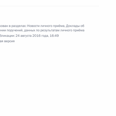
с обращениями граждан и организаций
ой Президента Российской Федерации
абря 2014 года
ован в разделах:
Новости личного приёма
,
Доклады об
нии поручений, данных по результатам личного приёма
бликации:
24 августа 2016 года, 16:49
ая версия
ного по итогам личного приёма в режиме видео-
кой области, проведённого по поручению
 начальником Управления Президента
с обращениями граждан и организаций
ой Президента Российской Федерации
тября 2014 года