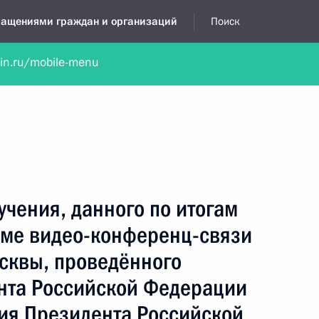
бращениями граждан и организаций
Поиск
lin.ru/mobile-menu
нта
Обратиться в устной форме
Новости
Обзоры обращени
я приёмная
август, 2016
учения, данного по итогам
име видео-конференц-связи
сквы, проведённого
нта Российской Федерации
ия Президента Российской