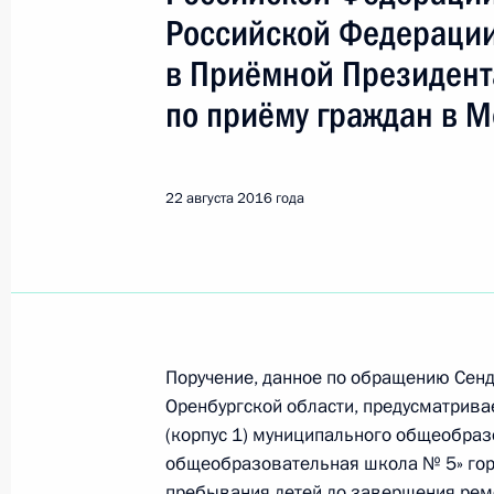
Показа
Российской Федераци
в Приёмной Президент
Исполнено поручение, данное по и
по приёму граждан в М
конференц-связи жительницы Псков
Президента Российской Федерации
Российской Федерации по вопросам
22 августа 2016 года
Федоровым в Приёмной Президента
в Москве 22 октября 2014 года
23 августа 2016 года, 17:17
Исполнено поручение, данное по и
Поручение, данное по обращению Сенд
конференц-связи жительницы Рязан
Оренбургской области, предусматрива
Президента Российской Федерации
(корпус 1) муниципального общеобра
Владимиром Толстым в Приёмной П
общеобразовательная школа № 5» гор
граждан в Москве 2 декабря 2014 
пребывания детей до завершения ремо