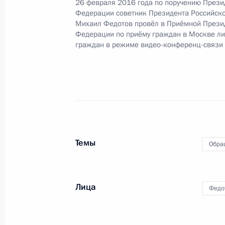
26 февраля 2016 года по поручению Прези
Президента Российской Федерации
Федерации советник Президента Российск
2016 года
Михаил Федотов провёл в Приёмной Прези
Федерации по приёму граждан в Москве л
23 августа 2016 года, 17:12
граждан в режиме видео-конференц-связи
Продлён контроль исполнения пору
в режиме видео-конференц-связи ж
по поручению Президента Российс
Администрации Президента Росси
Магомедовым в Приёмной Президен
Темы
Обра
в Москве 5 февраля 2015 года
23 августа 2016 года, 17:10
Лица
Федо
Продлён контроль исполнения пору