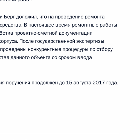
й Берг доложил, что на проведение ремонта
редства. В настоящее время ремонтные работы
ботка проектно-сметной документации
тогам личного приёма в режиме видео-
корпуса. После государственной экспертизы
анской области, проведённого по поручению
 проведены конкурентные процедуры по отбору
 советником Президента Российской Федерации
ства данного объекта со сроком ввода
езидента Российской Федерации по приёму
года
я поручения продолжен до 15 августа 2017 года.
тогам личного приёма в режиме видео-
товской области, проведённого по поручению
 начальником Управления протокола
 Владиславом Китаевым в Приёмной