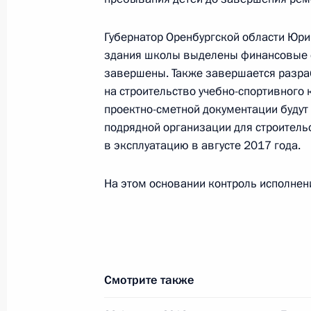
23 августа 2016 года, 17:15
Губернатор Оренбургской области Юри
здания школы выделены финансовые с
завершены. Также завершается разра
Исполнено поручение, данное по и
на строительство учебно-спортивного 
конференц-связи жительницы Мурм
проектно-сметной документации будут
Президента Российской Федерации
подрядной организации для строитель
Антоном Кобяковым в Приёмной Пр
в эксплуатацию в августе 2017 года.
граждан в Москве 25 марта 2016 
На этом основании контроль исполнени
23 августа 2016 года, 17:14
Исполнено поручение, данное по и
конференц-связи жительницы Сара
Смотрите также
Президента Российской Федерации
Президента Российской Федерации