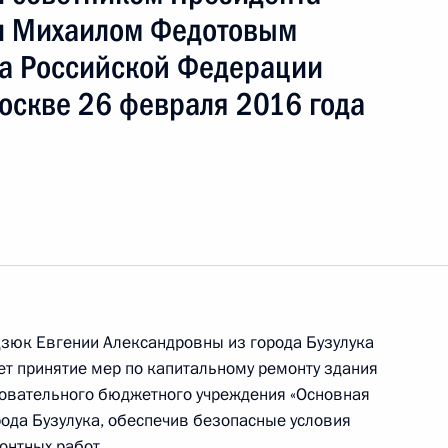
ть следующие материалы
и Михаилом Федотовым
а Российской Федерации
тогам личного приёма в режиме видео-
оскве 26 февраля 2016 года
ской области, проведённого по поручению
 начальником Управления Президента
 государственной службы и кадров Антоном
 Российской Федерации по приёму граждан
тогам личного приёма в режиме видео-
зюк Евгении Александровны из города Бузулука
ской области, проведённого по поручению
ет принятие мер по капитальному ремонту здания
 советником Президента Российской Федерации
зовательного бюджетного учреждения «Основная
резидента Российской Федерации по приёму
ода Бузулука, обеспечив безопасные условия
года
нтных работ.