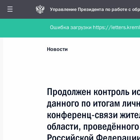
Управление Президента по работе с о
Ошибка загрузки https://letters.krem
Обратиться в форме электронного докуме
Все новости
Личный приём
Мобильна
Новости
Поиск по руководителю, географии и тематике
Продолжен контроль и
данного по итогам лич
Все руководители, регионы, города и темы
конференц-связи жите
области, проведённого
Российской Федерации