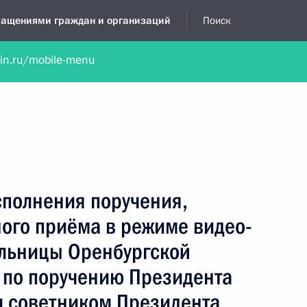
бращениями граждан и организаций
Поиск
lin.ru/mobile-menu
нта
Обратиться в устной форме
Новости
Обзоры обращени
я приёмная
август, 2016
сполнения поручения,
ного приёма в режиме видео-
льницы Оренбургской
 по поручению Президента
 советником Президента