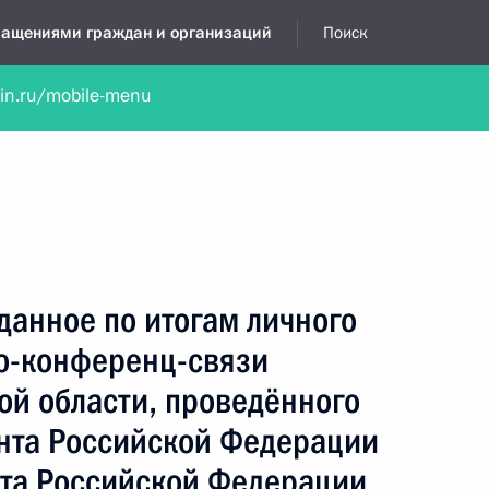
бращениями граждан и организаций
Поиск
lin.ru/mobile-menu
нта
Обратиться в устной форме
Новости
Обзоры обращени
я приёмная
июнь, 2016
данное по итогам личного
о-конференц-связи
ой области, проведённого
нта Российской Федерации
та Российской Федерации