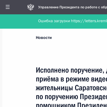
Управление Президента по работе с о
Ошибка загрузки https://letters.krem
Обратиться в форме электронного докуме
Все новости
Личный приём
Мобильна
Новости
Поиск по руководителю, географии и тематике
Исполнено поручение, 
приёма в режиме виде
Все руководители, регионы, города и темы
жительницы Саратовск
по поручению Президе
помощником Президен