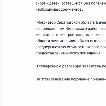
сирот и детей, оставшихся без попече
по приёму граждан в Москве 6 апр
необходимых документов.
27 июня 2016 года, 16:16
Губернатор Саратовской области Валер
с определением Кировского районного 
министерством строительства и жили
О ходе исполнения поручения, дан
области заявительнице была выплаче
конференц-связи жительницы Белго
среднерыночную стоимость жилого по
Президента Российской Федерации
предоставления жилого помещения.
Российской Федерации по общест
Смирновым в Приёмной Президента
В телефонном разговоре заявитель п
в Москве 5 ноября 2013 года
27 июня 2016 года, 16:15
На этом основании поручение признан
О ходе исполнения поручения, дан
конференц-связи жителя Тульской 