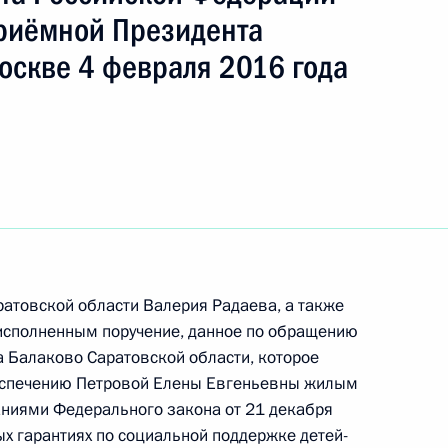
ть следующие материалы
риёмной Президента
оскве 4 февраля 2016 года
ручения, данного по итогам личного приёма
жительницы Калининградской области,
дента Российской Федерации первым
истрации Президента Российской Федерации
 Президента Российской Федерации по приёму
ода
ратовской области Валерия Радаева, а также
исполненным поручение, данное по обращению
ного по итогам личного приёма в режиме видео-
 Балаково Саратовской области, которое
градской области, проведённого по поручению
еспечению Петровой Елены Евгеньевны жилым
 начальником Управления Президента
аниями Федерального закона от 21 декабря
ональным и культурным связям с зарубежными
х гарантиях по социальной поддержке детей-
 Приёмной Президента Российской Федерации