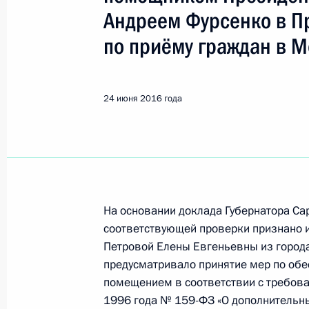
Показа
Андреем Фурсенко в П
по приёму граждан в М
Продолжен контроль исполнения по
в режиме видео-конференц-связи 
проведённого по поручению Прези
24 июня 2016 года
заместителем Руководителя Админ
Вячеславом Володиным в Приёмной
граждан в Москве 18 июня 2015 г
27 июня 2016 года, 16:17
На основании доклада Губернатора Са
соответствующей проверки признано 
О ходе исполнения поручения, дан
Петровой Елены Евгеньевны из города
конференц-связи жительницы Волго
предусматривало принятие мер по об
Президента Российской Федерации
помещением в соответствии с требов
Российской Федерации по межреги
1996 года № 159-ФЗ «О дополнительны
странами Владимиром Черновым в