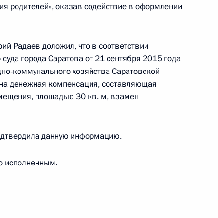
ния родителей», оказав содействие в оформлении
еля 2016 года
ий Радаев доложил, что в соответствии
суда города Саратова от 21 сентября 2015 года
щно-коммунального хозяйства Саратовской
ного по итогам личного приёма в режиме видео-
на денежная компенсация, составляющая
родской области, проведённого по поручению
мещения, площадью 30 кв. м, взамен
 начальником Управления Президента
венным связям и коммуникациям Александром
 Российской Федерации по приёму граждан
одтвердила данную информацию.
о исполненным.
ного по итогам личного приёма в режиме видео-
области, проведённого по поручению