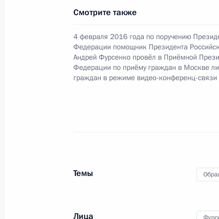
Президента Российской Федерации
Смотрите также
Российской Федерации по работе 
Михаилом Михайловским в Приёмн
4 февраля 2016 года по поручению Презид
по приёму граждан в Москве 5 фев
Федерации помощник Президента Российс
Андрей Фурсенко провёл в Приёмной Прези
27 июня 2016 года, 16:14
Федерации по приёму граждан в Москве л
граждан в режиме видео-конференц-связи
О ходе исполнения поручения, дан
конференц-связи жителя города Са
Президента Российской Федераци
Федерации – начальником Государ
Российской Федерации Ларисой Бр
Темы
Федерации по приёму граждан в Мо
Обра
27 июня 2016 года, 16:13
Лица
Фурс