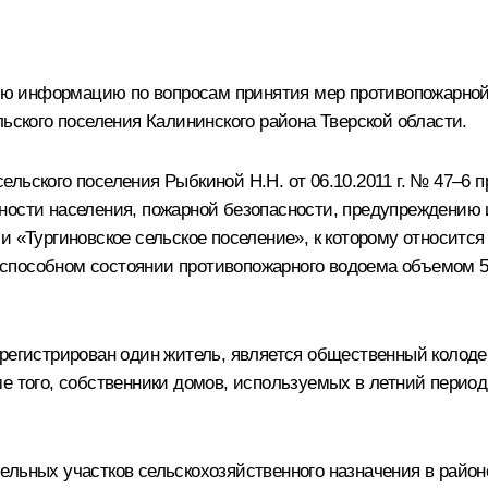
вляю информацию по вопросам принятия мер противопожарно
льского поселения Калининского района Тверской области.
льского поселения Рыбкиной Н.Н. от 06.10.2011 г. № 47–6 
ьности населения, пожарной безопасности, предупреждению
и «Тургиновское сельское поселение», к которому относитс
способном состоянии противопожарного водоема объемом 50
арегистрирован один житель, является общественный колоде
е того, собственники домов, используемых в летний период
ельных участков сельскохозяйственного назначения в район