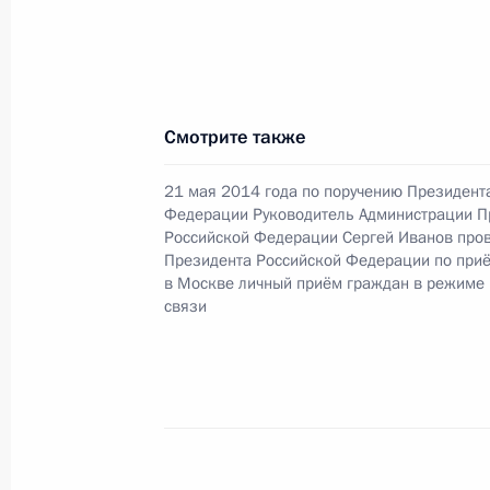
О ходе исполнения поручения, дан
конференц-связи жительницы Смол
Президента Российской Федераци
Федерации – начальником Государ
Российской Федерации Ларисой Бр
Смотрите также
Федерации по приёму граждан в М
21 мая 2014 года по поручению Президент
13 февраля 2016 года, 13:34
Федерации Руководитель Администрации П
Российской Федерации Сергей Иванов про
Президента Российской Федерации по при
в Москве личный приём граждан в режиме
12 февраля 2016 года, пятница
связи
12 февраля 2016 года по поручен
руководитель Государственной инс
провела в Приёмной Президента Р
в Москве личный приём граждан
12 февраля 2016 года, 16:13