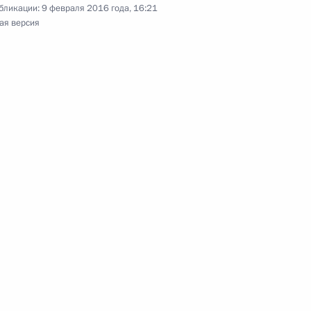
бликации:
9 февраля 2016 года, 16:21
ая версия
ию Президента Российской Федерации
еждением – Отделением Пенсионного фонда
оскве и Московской области Андрей Андреев
ссийской Федерации по приёму граждан
ию Президента Российской Федерации
страции Президента Российской Федерации