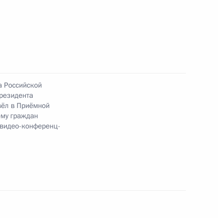
ного по итогам личного приёма в режиме видео-
енской области, проведённого по поручению
и помощником Президента Российской
ственно-правового управления Президента
ычевой в Приёмной Президента Российской
оскве 24 января 2012 года
а Российской
резидента
вёл в Приёмной
ёму граждан
 видео-конференц-
ию Президента Российской Федерации
пекции труда в городе Москве Оксана Лабазова
оссийской Федерации по приёму граждан