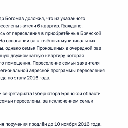
ьного управления Президента Российской
 в Приёмной Президента Российской
р Богомаз доложил, что из указанного
оскве 23 декабря 2014 года
еселены жители 6 квартир. Граждане,
сь от переселения в приобретённые Брянской
 На основании заключённых муниципальных
ы, однако семья Прокошиных в очередной раз
ного по итогам личного приёма в режиме видео-
нную двухкомнатную квартиру, которая
ской области, проведённого по поручению
о помещения. Переселение семьи заявителя
 начальником Управления Президента
региональной адресной программы переселения
да по этапу 2016 года.
венным связям и коммуникациям Александром
 Российской Федерации по приёму граждан
 секретариата Губернатора Брянской области
 семьи переселены, за исключением семьи
я поручения продлён до 10 ноября 2016 года.