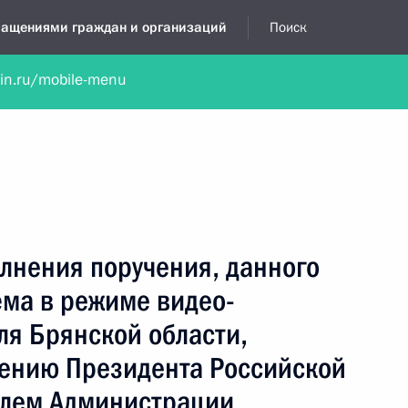
бращениями граждан и организаций
Поиск
lin.ru/mobile-menu
нта
Обратиться в устной форме
Новости
Обзоры обращени
я приёмная
февраль, 2016
лнения поручения, данного
ёма в режиме видео-
ля Брянской области,
чению Президента Российской
елем Администрации