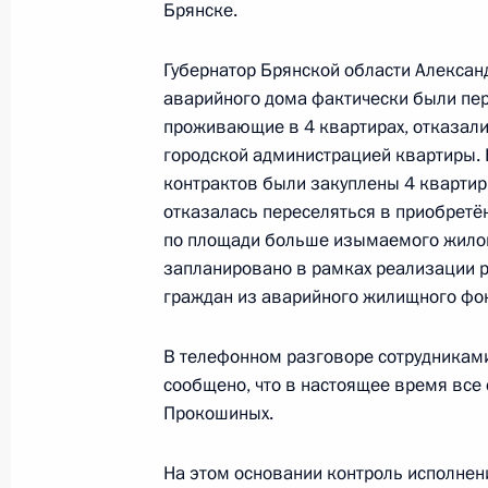
Брянске.
Федерации – начальником Контрол
Федерации Константином Чуйченко
Губернатор Брянской области Александ
Федерации по приёму граждан в М
аварийного дома фактически были пер
13 февраля 2016 года, 13:38
проживающие в 4 квартирах, отказали
городской администрацией квартиры.
контрактов были закуплены 4 квартир
О ходе исполнения поручения, дан
отказалась переселяться в приобретё
конференц-связи жителя Нижегород
по площади больше изымаемого жилог
Президента Российской Федерации
запланировано в рамках реализации 
граждан из аварийного жилищного фон
Российской Федерации по общест
Смирновым в Приёмной Президента
в Москве 19 февраля 2014 года
В телефонном разговоре сотрудниками
сообщено, что в настоящее время все
13 февраля 2016 года, 13:37
Прокошиных.
На этом основании контроль исполнени