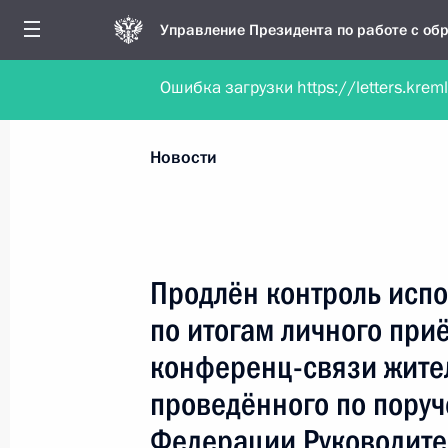
Управление Президента по работе с о
Ошибка загрузки https://letters.krem
Обратиться в форме электронного докуме
Все новости
Личный приём
Мобильна
Новости
Поиск по руководителю, географии и тематике
Продлён контроль испо
по итогам личного при
Все руководители, регионы, города и темы
конференц-связи жите
проведённого по пору
Федерации Руководит