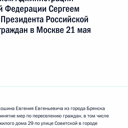
ть следующие материалы
й Федерации Сергеем
Президента Российской
ного по итогам личного приёма в режиме видео-
граждан в Москве 21 мая
ублики Калмыкия, проведённого по поручению
 начальником Управления Президента
рственным наградам Владимиром Осиповым
й Федерации по приёму граждан в Москве
ного по итогам личного приёма в режиме видео-
кошина Евгения Евгеньевича из города Брянска
ринятие мер по переселению граждан, в том числе
блики Карелия, проведённого по поручению
жилого дома 29 по улице Советской в городе
и помощником Президента Российской