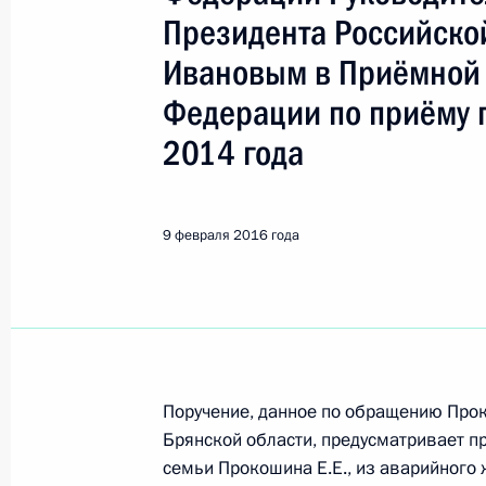
Показа
Президента Российско
Ивановым в Приёмной 
О ходе исполнения поручения, дан
Федерации по приёму 
конференц-связи жительницы Респ
Президента Российской Федерации
2014 года
Российской Федерации по госуда
в Приёмной Президента Российско
28 января 2016 года
9 февраля 2016 года
15 февраля 2016 года, 16:23
13 февраля 2016 года, суббота
О ходе исполнения поручения, дан
Поручение, данное по обращению Про
Брянской области, предусматривает п
конференц-связи жительницы Респу
семьи Прокошина Е.Е., из аварийного 
Президента Российской Федераци