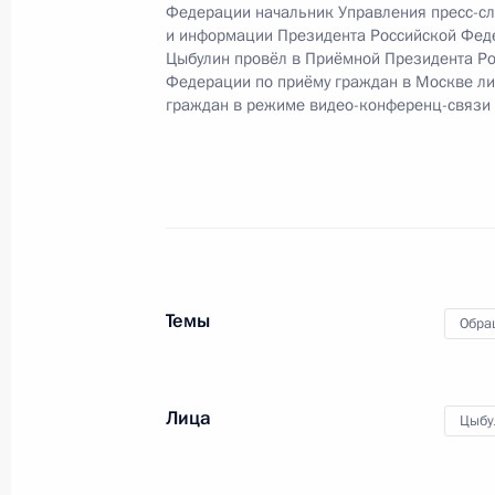
Федерации начальник Управления пресс-с
Жуйковым в Приёмной Президента 
и информации Президента Российской Фед
в Москве 23 июля 2015 года
Цыбулин провёл в Приёмной Президента Р
Федерации по приёму граждан в Москве л
31 декабря 2015 года, 11:56
граждан в режиме видео-конференц-связи
О ходе исполнения поручения, дан
коммунального хозяйства Российс
в режиме видео-конференц-связи ж
по поручению Президента Российс
протокола Президента Российской
Темы
Обра
Президента Российской Федерации
2015 года
31 декабря 2015 года, 11:55
Лица
Цыбу