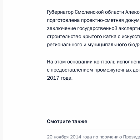
31 декабря 2015 года, 12:06
Губернатор Смоленской области Алексе
подготовлена проектно-сметная докум
заключение государственной эксперти
О ходе исполнения поручения, дан
строительство крытого катка с искус
конференц-связи жительницы Смол
регионального и муниципального бюдж
Президента Российской Федераци
Федерации – начальником Государ
На этом основании контроль исполнен
Российской Федерации Ларисой Бр
с предоставлением промежуточных док
Федерации по приёму граждан в М
2017 года.
31 декабря 2015 года, 11:58
О ходе исполнения поручения, дан
конференц-связи жителя города Се
Смотрите также
Президента Российской Федерации
Российской Федерации по обеспеч
20 ноября 2014 года по поручению Презид