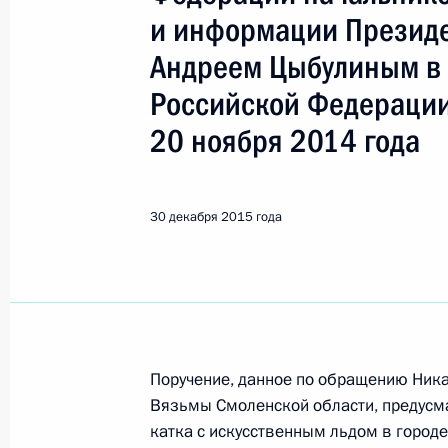
Показа
и информации Презид
Андреем Цыбулиным в
О ходе исполнения поручения, дан
Российской Федерации
конференц-связи жителя Ненецкого
по поручению Президента Российс
20 ноября 2014 года
Российской Федерации Сергеем Гр
Федерации по приёму граждан в Мо
30 декабря 2015 года
31 декабря 2015 года, 12:08
О ходе исполнения поручения, дан
конференц-связи жительницы Сара
Президента Российской Федерации
Поручение, данное по обращению Ник
Российской Федерации Александро
Вязьмы Смоленской области, предусма
Российской Федерации по приёму 
катка с искусственным льдом в город