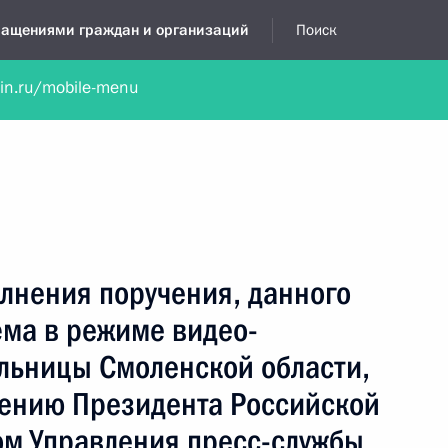
бращениями граждан и организаций
Поиск
lin.ru/mobile-menu
нта
Обратиться в устной форме
Новости
Обзоры обращени
я приёмная
декабрь, 2015
лнения поручения, данного
ёма в режиме видео-
льницы Смоленской области,
чению Президента Российской
м Управления пресс-службы