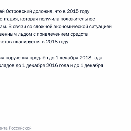
й Островский доложил, что в 2015 году
ентация, которая получила положительное
зы. В связи со сложной экономической ситуацией
ного по итогам личного приёма в режиме видео-
ственным льдом с привлечением средств
енской области, проведённого по поручению
етов планируется в 2018 году.
и помощником Президента Российской
ственно-правового управления Президента
ия поручения продлён до 1 декабря 2018 года
ычевой в Приёмной Президента Российской
ладов до 1 декабря 2016 года и до 1 декабря
оскве 24 января 2012 года
ного по итогам личного приёма в режиме видео-
вастополя, проведённого по поручению
 начальником Управления Президента
ению конституционных прав граждан Дмитрием
ента Российской