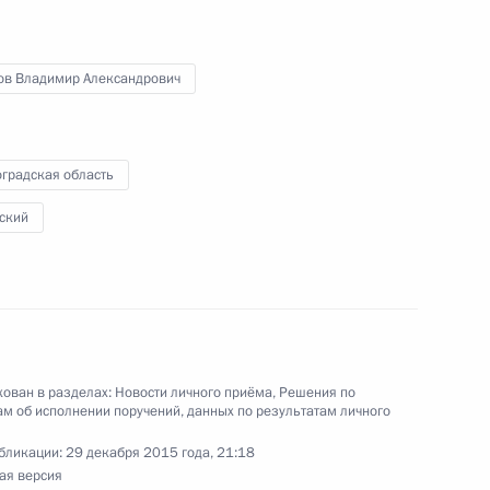
ного по итогам личного приёма в режиме видео-
овской области, проведённого по поручению
 советником Президента Российской Федерации
ов Владимир Александрович
Президента Российской Федерации по приёму
года
градская область
ский
ного по итогам личного приёма в режиме видео-
бинской области, проведённого по поручению
 заместителем Руководителя Администрации
– пресс-секретарём Президента Российской
Приёмной Президента Российской Федерации
ован в разделах:
Новости личного приёма
,
Решения по
еля 2015 года
м об исполнении поручений, данных по результатам личного
бликации:
29 декабря 2015 года, 21:18
ая версия