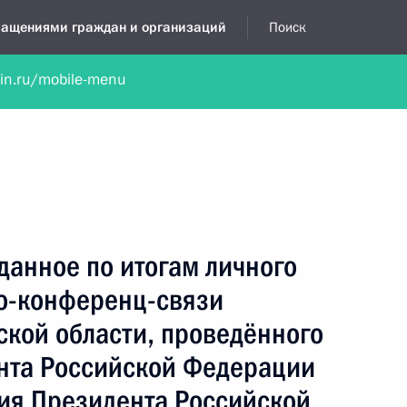
бращениями граждан и организаций
Поиск
lin.ru/mobile-menu
нта
Обратиться в устной форме
Новости
Обзоры обращени
я приёмная
декабрь, 2015
данное по итогам личного
о-конференц-связи
ской области, проведённого
нта Российской Федерации
ия Президента Российской