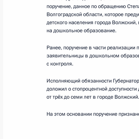
поручение, данное по обращению Сте
30 декабря 2015 года, 21:18
Волгоградской области, которое пред
детского населения города Волжский,
на дошкольное образование.
О ходе исполнения поручения, дан
конференц-связи жительницы Иван
Ранее, поручение в части реализации
Президента Российской Федерации
заявительницы в дошкольном образов
Российской Федерации по обеспече
с контроля.
Российской Федерации Михаилом 
Российской Федерации по приёму г
Исполняющий обязанности Губернатор
доложил о стопроцентной доступности
30 декабря 2015 года, 21:17
от трёх до семи лет в городе Волжский
На этом основании поручение признан
О ходе исполнения поручения, дан
конференц-связи жителя Челябинск
Президента Российской Федерации