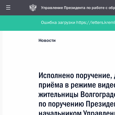
Управление Президента по работе с о
Ошибка загрузки https://letters.krem
Обратиться в форме электронного докуме
Все новости
Личный приём
Мобильна
Новости
Поиск по руководителю, географии и тематике
Исполнено поручение, 
приёма в режиме виде
Все руководители, регионы, города и темы
жительницы Волгоград
по поручению Президе
начальником Управлен