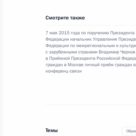
Российской Федерации по научно-
в Приёмной Президента Российско
Смотрите также
17 декабря 2014 года
30 декабря 2015 года, 21:15
7 мая 2015 года по поручению Президента
Федерации начальник Управления Президе
Федерации по межрегиональным и культур
с зарубежными странами Владимир Чернов
в Приёмной Президента Российской Федер
О ходе исполнения поручения, дан
граждан в Москве личный приём граждан в
конференц-связи жительницы Хант
конференц-связи
проведённого по поручению Прези
Управления Президента Российско
политике Инной Биленкиной в При
по приёму граждан в Москве 17 фе
30 декабря 2015 года, 21:14
Темы
Обра