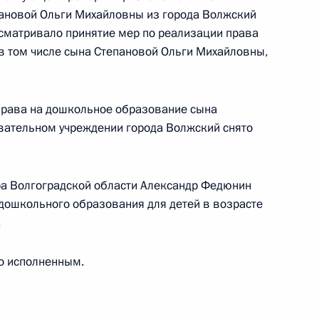
пановой Ольги Михайловны из города Волжский
усматривало принятие мер по реализации права
 в том числе сына Степановой Ольги Михайловны,
ного по итогам личного приёма в режиме видео-
овской области, проведённого по поручению
 права на дошкольное образование сына
 начальником Управления Президента
ательном учреждении города Волжский снято
нию деятельности Государственного совета
Брюхановым в Приёмной Президента
раждан в Москве 20 октября 2015 года
а Волгоградской области Александр Федюнин
 дошкольного образования для детей в возрасте
.
о исполненным.
ного по итогам личного приёма в режиме видео-
ой области, проведённого по поручению
 начальником Управления Президента