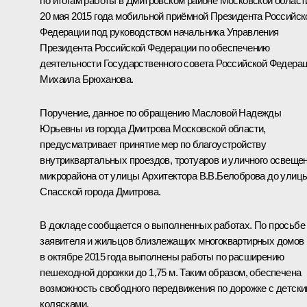
по итогам работы в Дмитровском районе Московской област
20 мая 2015 года мобильной приёмной Президента Российск
Федерации под руководством начальника Управления
Президента Российской Федерации по обеспечению
деятельности Государственного совета Российской Федера
Михаила Брюханова.
Поручение, данное по обращению Масловой Надежды
Юрьевны из города Дмитрова Московской области,
предусматривает принятие мер по благоустройству
внутриквартальных проездов, тротуаров и уличного освеще
микрорайона от улицы Архитектора В.В.Белоброва до улиц
Спасской города Дмитрова.
В докладе сообщается о выполненных работах. По просьбе
заявителя и жильцов близлежащих многоквартирных домов
в октябре 2015 года выполнены работы по расширению
пешеходной дорожки до 1,75 м. Таким образом, обеспечена
возможность свободного передвижения по дорожке с детск
колясками.