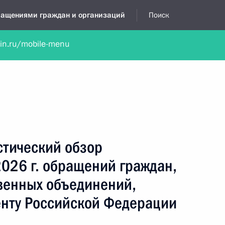
бращениями граждан и организаций
Поиск
lin.ru/mobile-menu
нта
Обратиться в устной форме
Новости
Обзоры обращени
вные
Информационные
Тематические
лы
2026
Показать
тический обзор
026 г. обращений граждан,
венных объединений,
нту Российской Федерации
ор рассмотренных в II квартале 2026 г.
и общественных объединений, адресованных