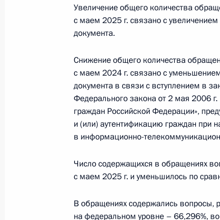
Увеличение общего количества обраще
с маем 2025 г. связано с увеличение
Информационно-статистический обз
документа.
обращений граждан, организаций 
Президенту Российской Федерации
Снижение общего количества обращени
1 − 30 апреля 2026 года
с маем 2024 г. связано с уменьшение
документа в связи с вступлением в за
Федерального закона от 2 мая 2006 г
Информационно-статистический обз
граждан Российской Федерации», пр
обращений граждан, организаций 
и (или) аутентификацию граждан при 
Президенту Российской Федерации
в информационно-телекоммуникационн
1 января − 31 марта 2026 года
Число содержащихся в обращениях воп
с маем 2025 г. и уменьшилось по срав
Информационно-статистический об
В обращениях содержались вопросы, р
граждан, организаций и обществе
на федеральном уровне – 66,296%, во