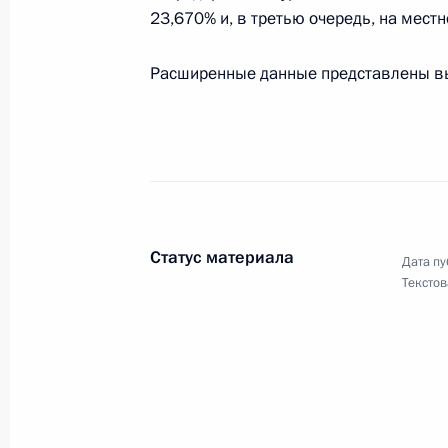
Российской Федерации
23,670% и, в третью очередь, на мест
1 − 31 марта 2026 года
Расширенные данные представлены вы
Информационно-статистический об
обращений граждан, организаций 
Президенту Российской Федерации
1 − 28 февраля 2026 года
Статус материала
Дата пу
Текстов
Информационно-статистический об
обращений граждан, организаций 
Президенту Российской Федерации
1 − 31 января 2026 года