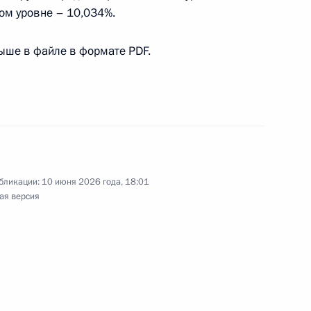
ном уровне – 10,034%.
ше в файле в формате PDF.
зор рассмотренных в феврале 2026 года
и общественных объединений, адресованных
бликации:
10 июня 2026 года, 18:01
ая версия
зор рассмотренных в январе 2026 года
и общественных объединений, адресованных