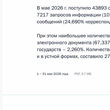
Президенту Российской Федерации
В мае 2026 г. поступило 43893
1 апреля − 30 июня 2026 года
7217 запросов информации (10
сообщений (24,690% корреспон
Информационно-статистический об
При этом наибольшее количеств
граждан, организаций и обществе
электронного документа (67,337
Российской Федерации
государств – 2,260%. Количест
1 − 30 июня 2026 года
и в устной формах, составило 2
1 − 31 мая 2026 года
PDF, 3.7 МБ
Информационно-статистический об
граждан, организаций и обществе
Российской Федерации
1 − 31 мая 2026 года