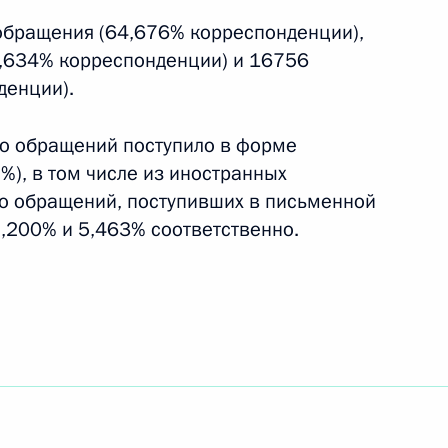
 обращения (64,676% корреспонденции),
,634% корреспонденции) и 16756
денции).
зор рассмотренных в июне 2026 г. обращений
о обращений поступило в форме
нных объединений, адресованных Президенту
%), в том числе из иностранных
во обращений, поступивших в письменной
7,200% и 5,463% соответственно.
зор рассмотренных в мае 2026 г. обращений
нных объединений, адресованных Президенту