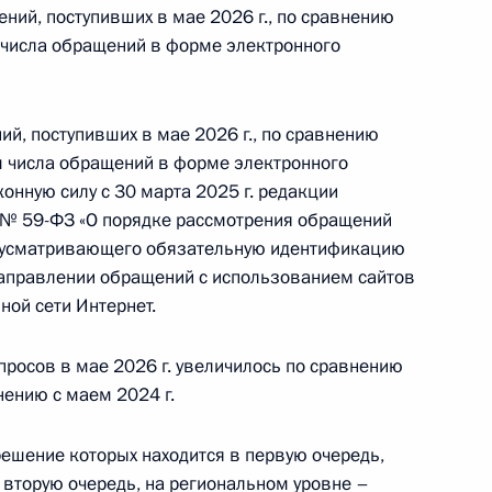
ний, поступивших в мае 2026 г., по сравнению
м числа обращений в форме электронного
ор рассмотренных в апреле 2026 г.
и общественных объединений, адресованных
й, поступивших в мае 2026 г., по сравнению
м числа обращений в форме электронного
конную силу с 30 марта 2025 г. редакции
. № 59-ФЗ «О порядке рассмотрения обращений
ор рассмотренных в I квартале 2026 г.
едусматривающего обязательную идентификацию
и общественных объединений, адресованных
направлении обращений с использованием сайтов
ой сети Интернет.
росов в мае 2026 г. увеличилось по сравнению
нению с маем 2024 г.
зор рассмотренных в марте 2026 г. обращений
ешение которых находится в первую очередь,
нных объединений, адресованных Президенту
 вторую очередь, на региональном уровне –