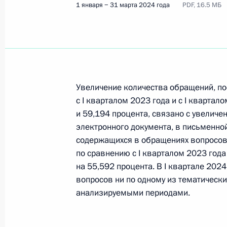
1 января − 31 марта 2024 года
PDF, 16.5 МБ
Информационно-статистический обз
обращений граждан, организаций 
Президенту Российской Федерации
1 − 30 апреля 2026 года
Увеличение количества обращений, пос
с I кварталом 2023 года и с I квартал
Информационно-статистический обз
и 59,194 процента, связано с увелич
обращений граждан, организаций 
электронного документа, в письменно
Президенту Российской Федерации
содержащихся в обращениях вопросов 
по сравнению с I кварталом 2023 года
1 января − 31 марта 2026 года
на 55,592 процента. В I квартале 202
вопросов ни по одному из тематическ
анализируемыми периодами.
Информационно-статистический об
граждан, организаций и обществе