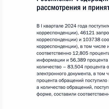
Президенту Российской Федерации
рассмотрения и приня
1 апреля − 30 июня 2026 года
В I квартале 2024 года поступ
Информационно-статистический об
корреспонденции), 46121 запр
граждан, организаций и обществе
корреспонденции) и 103738 со
Российской Федерации
корреспонденции), в том числе 
соответственно 12,805 процент
1 − 30 июня 2026 года
информации и 56,389 процента
количество – 83,504 процента 
электронного документа, в том 
Информационно-статистический об
процента обращений поступило 
граждан, организаций и обществе
а количество обращений, посту
Российской Федерации
форме, составили соответственн
1 − 31 мая 2026 года