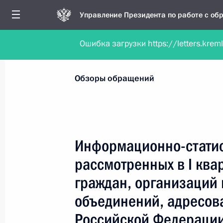
Управление Президента по работе с о
Ошибка загрузки https://letters.krem
Обратиться в форме электронного докуме
Все обзоры
Периодические
Операти
Обзоры обращений
Все месяцы
Все кварта
Информационно-статис
рассмотренных в I ква
граждан, организаций
объединений, адресов
Информационно-статистический обз
обращений граждан, организаций 
Российской Федерации,