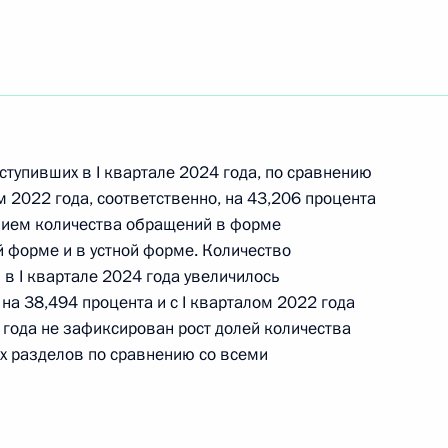
ор рассмотренных в апреле 2026 г.
и общественных объединений, адресованных
тупивших в I квартале 2024 года, по сравнению
ом 2022 года, соответственно, на 43,206 процента
ор рассмотренных в I квартале 2026 г.
ением количества обращений в форме
и общественных объединений, адресованных
й форме и в устной форме. Количество
в I квартале 2024 года увеличилось
 на 38,494 процента и с I кварталом 2022 года
4 года не зафиксирован рост долей количества
их разделов по сравнению со всеми
зор рассмотренных в марте 2026 г. обращений
нных объединений, адресованных Президенту