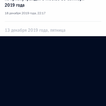
2019 года
18 декабря 2019 года, 22:17
13 декабря 2019 года, пятница
О ходе исполнения поручения, данного по итогам
личного приёма в режиме видео-конференц-связи
жительницы Самарской области, проведённого
по поручению Президента Российской Федерации
руководителем Канцелярии Президента
Российской Федерации Александром Голублевым
в Приёмной Президента Российской Федерации
по приёму граждан в Москве 16 апреля
2019 года
13 декабря 2019 года, 21:40