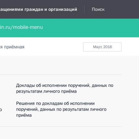
бращениями граждан и организаций
Поиск
lin.ru/mobile-menu
нта
Обратиться в устной форме
Новости
Обзоры обращени
я приёмная
март, 2016
Доклады об исполнении поручений, данных по
результатам личного приёма
Решения по докладам об исполнении
поручений, данных по результатам личного
о
приёма