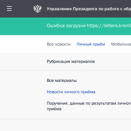
Управление Президента по работе с о
Ошибка загрузки https://letters.krem
Обратиться в форме электронного докуме
Все новости
Личный приём
Мобильна
Рубрикация материалов
Все материалы
Новости личного приёма
Поручения, данные по результатам личног
приёма