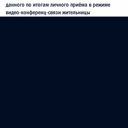
данного по итогам личного приёма в режиме
видео-конференц-связи жительницы
Калининградской области, проведённого
по поручению Президента Российской Федерации
начальником Управления Президента Российской
Федерации по социально-экономическому
сотрудничеству с государствами – участниками
Содружества Независимых Государств,
Республикой Абхазия и Республикой Южная
Осетия в Приёмной Президента Российской
Федерации по приёму граждан в Москве
10 апреля 2018 года
19 января 2022 года, 18:46
О ходе исполнения поручения, данного по итогам
личного приёма в режиме видео-конференц-связи