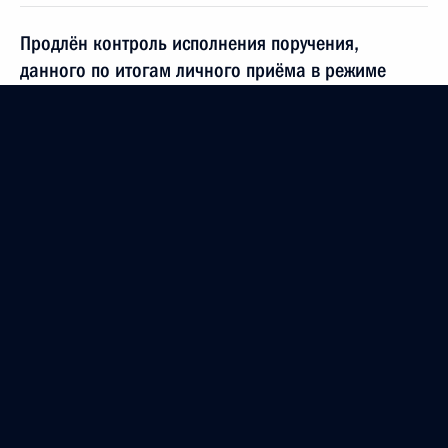
Продлён контроль исполнения поручения,
данного по итогам личного приёма в режиме
видео-конференц-связи жителя Республики
Хакасия, проведённого по поручению Президента
Российской Федерации начальником Управления
Президента Российской Федерации
по общественным проектам Сергеем Новиковым
в Приёмной Президента Российской Федерации
по приёму граждан в Москве 6 сентября
2022 года
24 августа 2023 года, 18:24
Продлён контроль исполнения поручения,
данного по итогам личного приёма в режиме
видео-конференц-связи жительницы Костромской